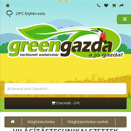
29
°C
Enyhén esős
0 termék - 0 Ft
Világítástechnika
Világítástechnikai szettek