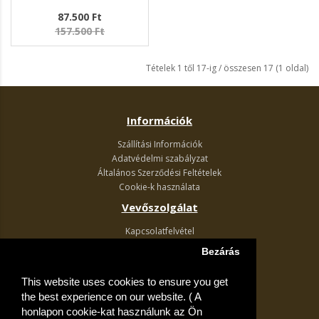
87.500 Ft
157.500 Ft
Tételek 1 től 17-ig / összesen 17 (1 oldal)
Információk
Szállítási Információk
Adatvédelmi szabályzat
Általános Szerződési Feltételek
Cookie-k használata
Vevőszolgálat
Kapcsolatfelvétel
Termék visszaküldés
Bezárás
Egyéb információk
This website uses cookies to ensure you get
Akciós ajánlatok
the best experience on our website. ( A
Fiók
honlapon cookie-kat használunk az Ön