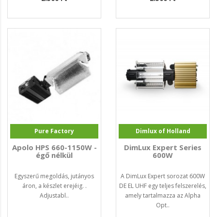
Pure Factory
Dimlux of Holland
Apolo HPS 660-1150W -
DimLux Expert Series
égő nélkül
600W
Egyszerű megoldás, jutányos
A DimLux Expert sorozat 600W
áron, a készlet erejéig. .
DE EL UHF egy teljes felszerelés,
Adjustabl..
amely tartalmazza az Alpha
Opt..