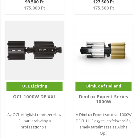
99.500 Ft
127.500 Ft
175.000 Ft
175.500 Ft
OCL Lighting
Dimlux of Holland
OCL 1000W DE XXL
DimLux Expert Series
1000W
Az OCL világítási rendszerek az
A DimLux Expert sorozat 1000W
új ipari szabvány a
DE EL UHF egy teljes felszerelés,
professzion&a..
amely tartalmazza az Alpha
Op..