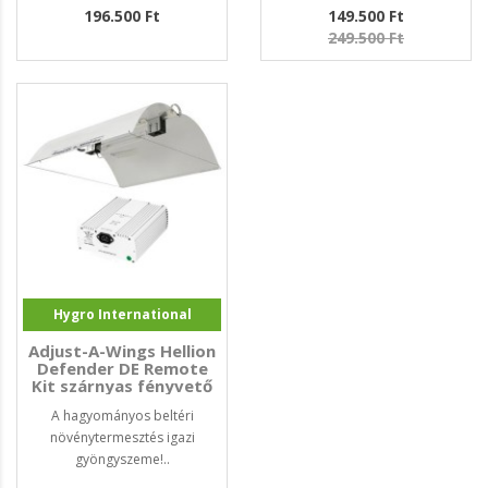
196.500 Ft
149.500 Ft
249.500 Ft
Hygro International
Adjust-A-Wings Hellion
Defender DE Remote
Kit szárnyas fényvető
szett 750W
A hagyományos beltéri
növénytermesztés igazi
gyöngyszeme!..