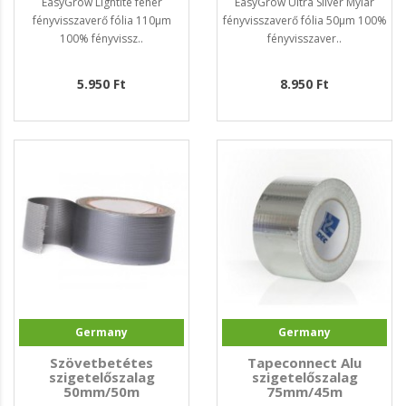
EasyGrow Lightite fehér
EasyGrow Ultra Silver Mylar
fényvisszaverő fólia 110µm
fényvisszaverő fólia 50µm 100%
100% fényvissz..
fényvisszaver..
5.950 Ft
8.950 Ft
Germany
Germany
Szövetbetétes
Tapeconnect Alu
szigetelőszalag
szigetelőszalag
50mm/50m
75mm/45m