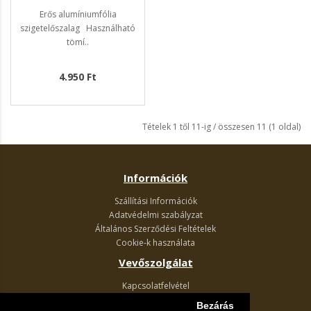
Erős alumíniumfólia
szigetelőszalag Használható
tömí..
4.950 Ft
Tételek 1 től 11-ig / összesen 11 (1 oldal)
Információk
Szállítási Információk
Adatvédelmi szabályzat
Általános Szerződési Feltételek
Cookie-k használata
Vevőszolgálat
Kapcsolatfelvétel
Termék visszaküldés
Bezárás