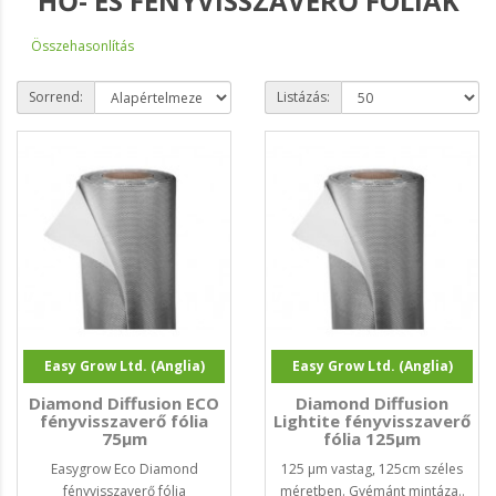
HŐ- ÉS FÉNYVISSZAVERŐ FÓLIÁK
Összehasonlítás
Sorrend:
Listázás:
Easy Grow Ltd. (Anglia)
Easy Grow Ltd. (Anglia)
Diamond Diffusion ECO
Diamond Diffusion
fényvisszaverő fólia
Lightite fényvisszaverő
75µm
fólia 125µm
Easygrow Eco Diamond
125 µm vastag, 125cm széles
fényvisszaverő fólia
méretben. Gyémánt mintáza..