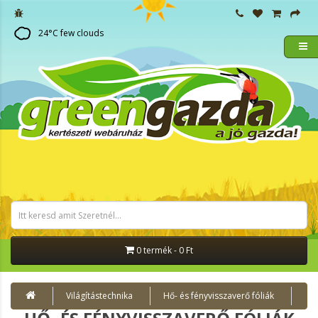
24
°C
few clouds
0 termék - 0 Ft
Világítástechnika
Hő- és fényvisszaverő fóliák