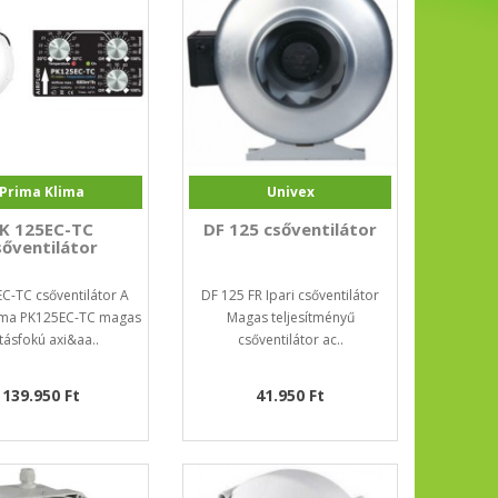
Prima Klima
Univex
K 125EC-TC
DF 125 csőventilátor
sőventilátor
C-TC csőventilátor A
DF 125 FR Ipari csőventilátor
ima PK125EC-TC magas
Magas teljesítményű
tásfokú axi&aa..
csőventilátor ac..
139.950 Ft
41.950 Ft