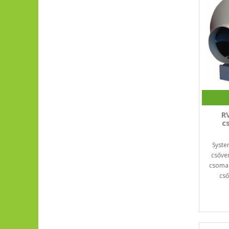
R
c
Syste
csőven
csomag
cső