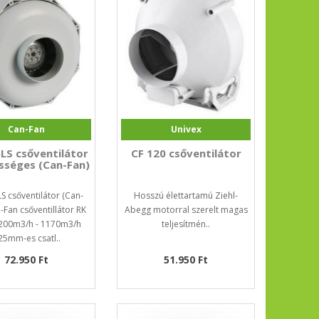
Can-Fan
Univex
LS csőventilátor
CF 120 csőventilátor
sséges (Can-Fan)
S csőventilátor (Can-
Hosszú élettartamú Ziehl-
-Fan csőventillátor RK
Abegg motorral szerelt magas
200m3/h - 1170m3/h
teljesítmén..
25mm-es csatl..
72.950 Ft
51.950 Ft