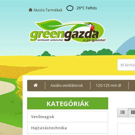
26
°C
Felhős
Akciós Termékek
Axiális ventilátorok
120-125 mm Ø
KATEGÓRIÁK
Vetőmagok
Hajtatástechnika