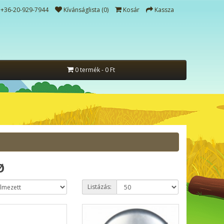
+36-20-929-7944
Kívánságlista (0)
Kosár
Kassza
0 termék - 0 Ft
Ø
Listázás: