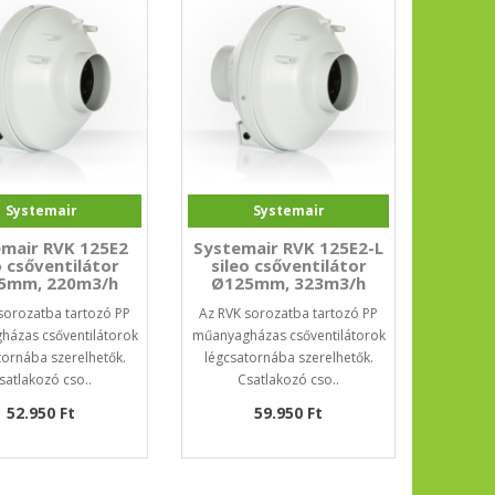
Systemair
Systemair
mair RVK 125E2
Systemair RVK 125E2-L
o csőventilátor
sileo csőventilátor
5mm, 220m3/h
Ø125mm, 323m3/h
sorozatba tartozó PP
Az RVK sorozatba tartozó PP
ázas csőventilátorok
műanyagházas csőventilátorok
tornába szerelhetők.
légcsatornába szerelhetők.
satlakozó cso..
Csatlakozó cso..
52.950 Ft
59.950 Ft