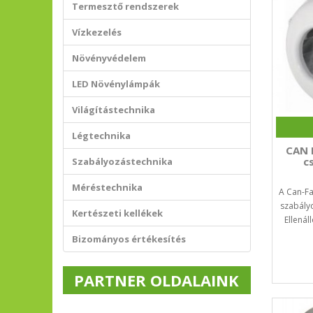
Termesztő rendszerek
Vízkezelés
Növényvédelem
LED Növénylámpák
Világítástechnika
Légtechnika
CAN 
c
Szabályozástechnika
Méréstechnika
A Can-Fa
szabályo
Kertészeti kellékek
Ellenál
Bizományos értékesítés
PARTNER OLDALAINK