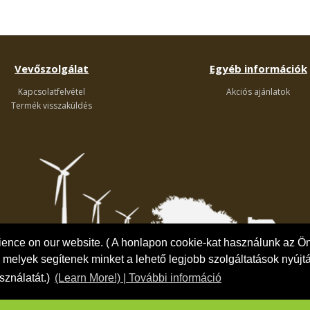
Vevőszolgálat
Egyéb információk
Kapcsolatfelvétel
Akciós ajánlatok
Termék visszaküldés
rience on our website. ( A honlapon cookie-kat használunk az Ö
melyek segítenek minket a lehető legjobb szolgáltatások nyújt
sználatát.)
(Learn More!) | További információ
Green Gazda kertészeti webáruház © 2010 - 2026