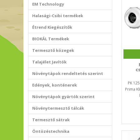
EM Technology
Halasági-Csibi termékek
Étrend Kiegészítők
BIOKÁL Termékek
Termesztő közegek
Talajélet Javítók
c
Növénytápok rendeltetés szerint
PK 125
Edények, konténerek
Prima K
Növénytápok gyártók szerint
Növénytermesztő tálcák
Termesztő sátrak
Öntözéstechnika