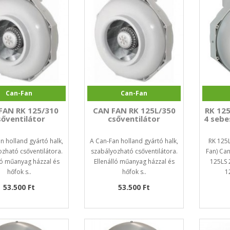
Can-Fan
Can-Fan
FAN RK 125/310
CAN FAN RK 125L/350
RK 125
sőventilátor
csőventilátor
4 sebe
n holland gyártó halk,
A Can-Fan holland gyártó halk,
RK 125L
zható csőventilátora.
szabályozható csőventilátora.
Fan) Can
ló műanyag házzal és
Ellenálló műanyag házzal és
125LS 
hőfok s..
hőfok s..
1
53.500 Ft
53.500 Ft