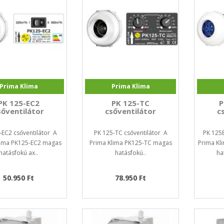
Prima Klima
Prima Klima
PK 125-EC2
PK 125-TC
P
sőventilátor
csőventilátor
c
-EC2 csőventilátor A
PK 125-TC csőventilátor A
PK 125E
lima PK125-EC2 magas
Prima Klima PK125-TC magas
Prima Kl
hatásfokú ax..
hatásfokú..
ha
50.950 Ft
78.950 Ft