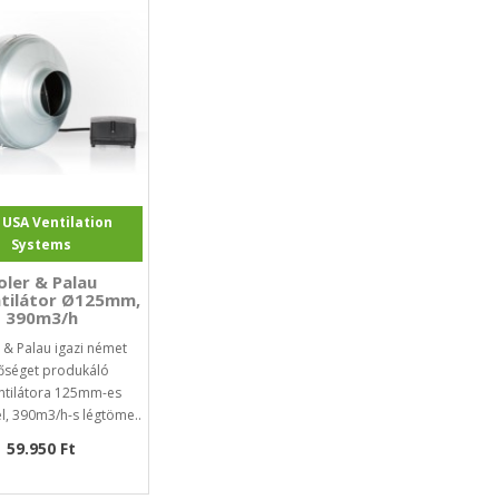
 USA Ventilation
Systems
oler & Palau
tilátor Ø125mm,
390m3/h
r & Palau igazi német
őséget produkáló
ntilátora 125mm-es
l, 390m3/h-s légtöme..
59.950 Ft