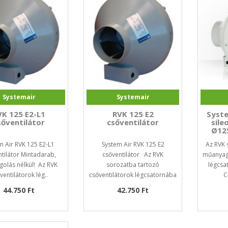
Systemair
Systemair
VK 125 E2-L1
RVK 125 E2
Syste
sőventilátor
csőventilátor
sile
Ø12
m Air RVK 125 E2-L1
System Air RVK 125 E2
Az RVK 
tilátor Mintadarab,
csőventilátor Az RVK
műanyagh
olás nélkül! Az RVK
sorozatba tartozó
légcsa
ventilátorok lég..
csőventilátorok légcsatornába
C
szere..
44.750 Ft
42.750 Ft