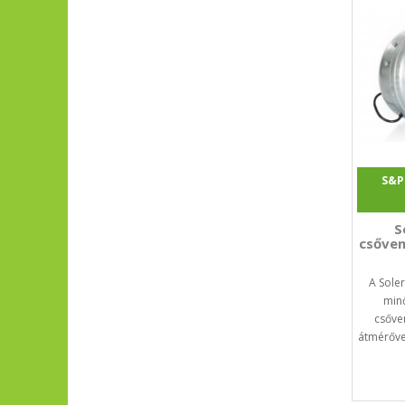
S&P
S
csőven
A Sole
min
csőve
átmérőve