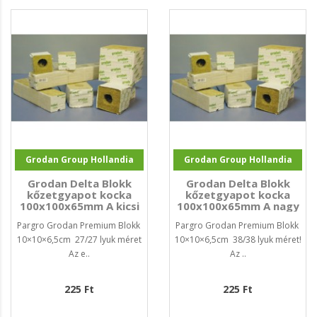
Grodan Group Hollandia
Grodan Group Hollandia
Grodan Delta Blokk
Grodan Delta Blokk
kőzetgyapot kocka
kőzetgyapot kocka
100x100x65mm A kicsi
100x100x65mm A nagy
juk méret!
juk méret!
Pargro Grodan Premium Blokk
Pargro Grodan Premium Blokk
10×10×6,5cm 27/27 lyuk méret
10×10×6,5cm 38/38 lyuk méret!
Az e..
Az ..
225 Ft
225 Ft