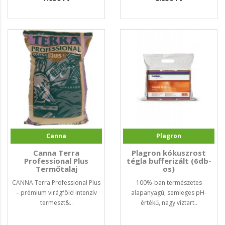
Canna
Plagron
Canna Terra
Plagron kókuszrost
Professional Plus
tégla bufferizált (6db-
Termőtalaj
os)
CANNA Terra Professional Plus
100%-ban természetes
– prémium virágföld intenzív
alapanyagú, semleges pH-
termeszt&..
értékű, nagy víztart..