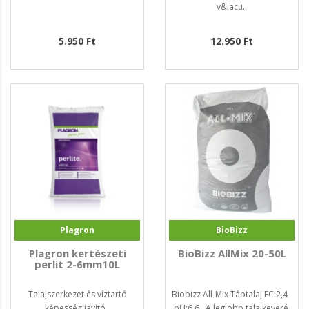
v&iacu..
5.950 Ft
12.950 Ft
Plagron
BioBizz
Plagron kertészeti
BioBizz AllMix 20-50L
perlit 2-6mm10L
Talajszerkezet és víztartó
Biobizz All-Mix Táptalaj EC:2,4
képesség javító..
pH:6,6 A legjobb talajkeveré..