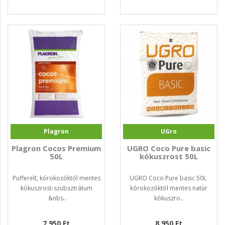
Plagron
UGro
Plagron Cocos Premium
UGRO Coco Pure basic
50L
kókuszrost 50L
Pufferelt, kórokozóktól mentes
UGRO Coco Pure basic 50L
kókuszrost-szubsztrátum
kórokozóktól mentes natúr
&nbs..
kókuszro..
7.950 Ft
8.950 Ft