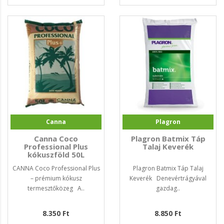
Canna
Plagron
Canna Coco
Plagron Batmix Táp
Professional Plus
Talaj Keverék
kókuszföld 50L
CANNA Coco Professional Plus
Plagron Batmix Táp Talaj
– prémium kókusz
Keverék Denevértrágyával
termesztőközeg A..
gazdag..
8.350 Ft
8.850 Ft