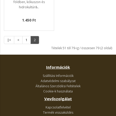
földben, kókuszon és
hidrokultúr&..
1.450 Ft
|<
<
1
2
Tételek 51 től 79-ig / összesen 79 (2 oldal)
Információk
Szállítási Információk
Adatvédelmi szabályzat
Általános Szerződési Feltételek
Cookie-k használata
Vevőszolgálat
Kapcsolatfelvétel
Termék visszaküldés