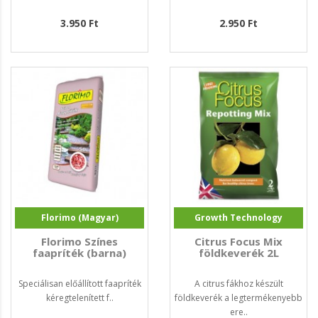
3.950 Ft
2.950 Ft
Florimo (Magyar)
Growth Technology
Florimo Színes
Citrus Focus Mix
faapríték (barna)
földkeverék 2L
Speciálisan előállított faapríték
A citrus fákhoz készült
kéregtelenített f..
földkeverék a legtermékenyebb
ere..