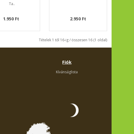
Ta..
1.950 Ft
2.950 Ft
Tételek 1 től 16-ig / összesen 16 (1 oldal)
Fiók
Kívánságlista