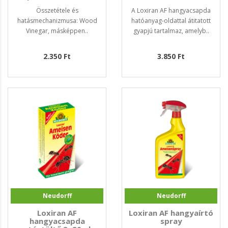
Összetétele és
A Loxiran AF hangyacsapda
hatásmechanizmusa: Wood
hatóanyag-oldattal átitatott
Vinegar, másképpen..
gyapjú tartalmaz, amelyb..
2.350 Ft
3.850 Ft
Neudorff
Neudorff
Loxiran AF
Loxiran AF hangyaírtó
hangyacsapda
spray