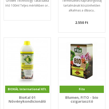
Growht Technology Takácsatka
Természetes napraforgóolaj
írtó 100ml Teljes mértékben or..
tartalmának köszönhetően
alkalmas a d&iacu..
2.550 Ft
BIOKÁL International Kft.
Fito
BioKal 01
Blumen, FITO - bio
Növénykondicionáló
csigariasztó