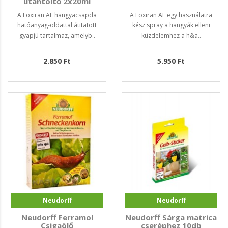
utántöltő 2x20ml
A Loxiran AF hangyacsapda
A Loxiran AF egy használatra
hatóanyag-oldattal átitatott
kész spray a hangyák elleni
gyapjú tartalmaz, amelyb..
küzdelemhez a h&a..
2.850 Ft
5.950 Ft
Neudorff
Neudorff
Neudorff Ferramol
Neudorff Sárga matrica
Csigaölő
cseréphez 10db