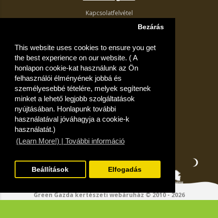
Kapcsolatfelvétel
Termék visszaküldés
Bezárás
Egyéb információk
This website uses cookies to ensure you get
Akciós ajánlatok
the best experience on our website. ( A
Fiók
honlapon cookie-kat használunk az Ön
felhasználói élményének jobbá és
Kívánságlista
személyesebbé tételére, melyek segítenek
minket a lehető legjobb szolgáltatások
nyújtásában. Honlapunk további
használatával jóváhagyja a cookie-k
használatát.)
(Learn More!) | További információ
Beállítások
Elfogadás
Green Gazda kertészeti webáruház © 2010 - 2026