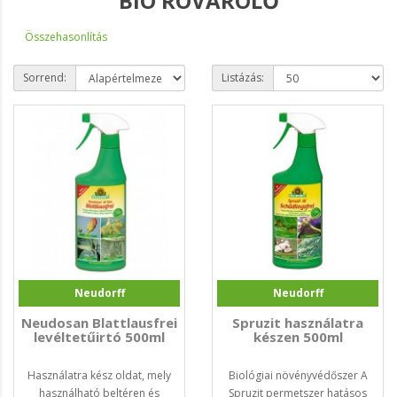
BIO ROVARÖLŐ
Összehasonlítás
Sorrend:
Listázás:
Neudorff
Neudorff
Neudosan Blattlausfrei
Spruzit használatra
levéltetűirtó 500ml
készen 500ml
Használatra kész oldat, mely
Biológiai növényvédőszer A
használható beltéren és
Spruzit permetszer hatásos