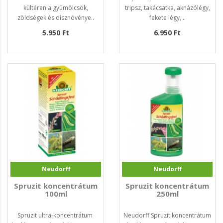
kültéren a gyümölcsök,
tripsz, takácsatka, aknázólégy,
zöldségek és dísznövénye..
fekete légy, ..
5.950 Ft
6.950 Ft
Neudorff
Neudorff
Spruzit koncentrátum
Spruzit koncentrátum
100ml
250ml
Spruzit ultra-koncentrátum
Neudorff Spruzit koncentrátum