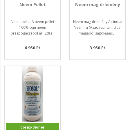
Neem Pellet
Neem mag őrlemény
Neem pellet A neem pellet
Neem mag őrlemény Az indiai
100%-ban neem
Neem-fa (Azadirachta indica)
préspogácsából áll. Sz&e..
magjából sajtol&aacu..
6.950 Ft
3.950 Ft
Corax-Bioner