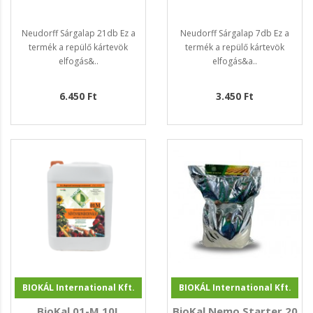
Neudorff Sárgalap 21db Ez a
Neudorff Sárgalap 7db Ez a
termék a repülő kártevök
termék a repülő kártevök
elfogás&..
elfogás&a..
6.450 Ft
3.450 Ft
BIOKÁL International Kft.
BIOKÁL International Kft.
BioKal 01-M 10L
BioKal Nemo Starter 20