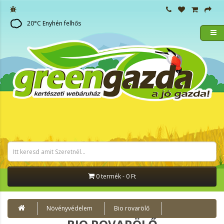
20
°C
Enyhén felhős
0 termék - 0 Ft
Növényvédelem
Bio rovarölő