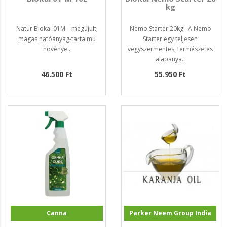
kg
Natur Biokal 01M – megújult,
Nemo Starter 20kg A Nemo
magas hatóanyag-tartalmú
Starter egy teljesen
növénye..
vegyszermentes, természetes
alapanya..
46.500 Ft
55.950 Ft
Canna
Parker Neem Group India