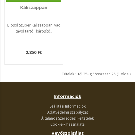
Káliszappan
Biosol Szuper Káliszappan, vad
távol tartó, károsító..
2.850 Ft
Tételek 1 től 25-ig / összesen 25 (1 oldal)
Információk
Szállítási Információk
Adatvédelmi szabályzat
Általános Szerződési Feltételek
Cookie-k használata
Vevőszolgálat