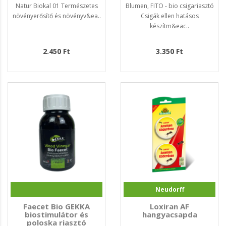
Natur Biokal 01 Természetes
Blumen, FITO - bio csigariasztó
növényerősítő és növényv&ea..
Csigák ellen hatásos
készítm&eac..
2.450 Ft
3.350 Ft
Neudorff
Faecet Bio GEKKA
Loxiran AF
biostimulátor és
hangyacsapda
poloska riasztó