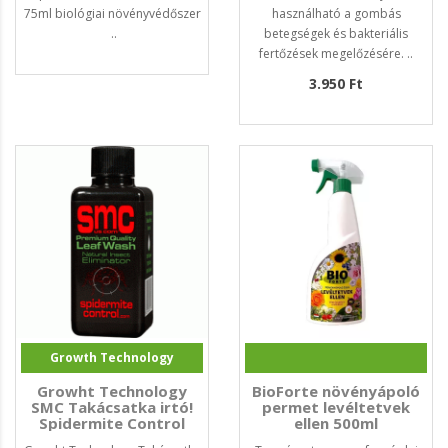
75ml biológiai növényvédőszer
használható a gombás
..
betegségek és bakteriális
fertőzések megelőzésére. ..
3.950 Ft
Growth Technology
Growht Technology
BioForte növényápoló
SMC Takácsatka irtó!
permet levéltetvek
Spidermite Control
ellen 500ml
100ml