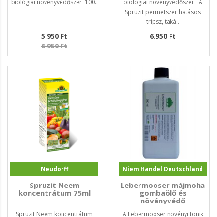
biológiai növényvédőszer 100..
biológiai növényvédőszer A
Spruzit permetszer hatásos
tripsz, taká..
5.950 Ft
6.950 Ft
6.950 Ft
Neudorff
Niem Handel Deutschland
Spruzit Neem
Lebermooser májmoha
koncentrátum 75ml
gombaölő és
növényvédő
Spruzit Neem koncentrátum
A Lebermooser növényi tonik