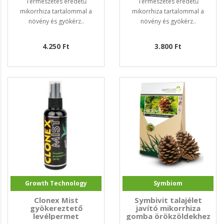
Természetes eredetű
Természetes eredetű
mikorrhiza tartalommal a
mikorrhiza tartalommal a
növény és gyökérz..
növény és gyökérz..
4.250 Ft
3.800 Ft
Growth Technology
Symbiom
Clonex Mist
Symbivit talajélet
gyökereztető
javító mikorrhiza
levélpermet
gomba örökzöldekhez