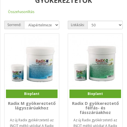
GYÖKEREZTETŐK
Összehasonlítás
Sorrend:
Listázás:
Bioplant
Bioplant
Radix M gyökereztető
Radix D gyökereztető
lágyszárúakhoz
félfás- és
fásszárúakhoz
Az új Radix gyökérzetető az
Az új Radix gyökérzetető az
INCIT méltó utódja! A Radix
INCIT méltó utódja! A Radix