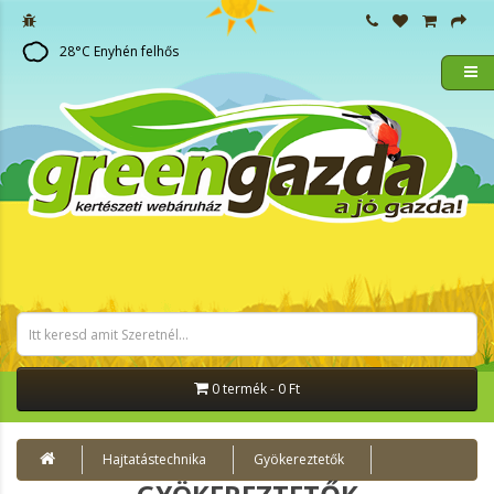
28
°C
Enyhén felhős
0 termék - 0 Ft
Hajtatástechnika
Gyökereztetők