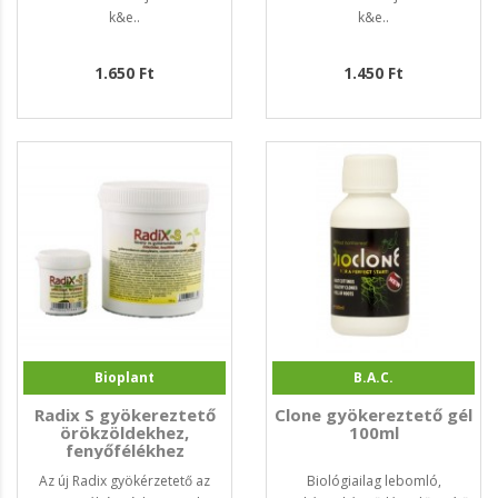
k&e..
k&e..
1.650 Ft
1.450 Ft
Bioplant
B.A.C.
Radix S gyökereztető
Clone gyökereztető gél
örökzöldekhez,
100ml
fenyőfélékhez
Az új Radix gyökérzetető az
Biológiailag lebomló,