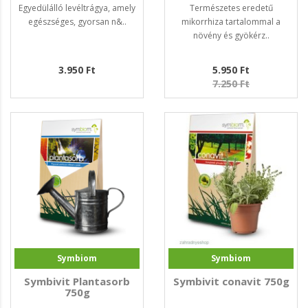
300g
Egyedülálló levéltrágya, amely
Természetes eredetű
egészséges, gyorsan n&..
mikorrhiza tartalommal a
növény és gyökérz..
3.950 Ft
5.950 Ft
7.250 Ft
Symbiom
Symbiom
Symbivit Plantasorb
Symbivit conavit 750g
750g