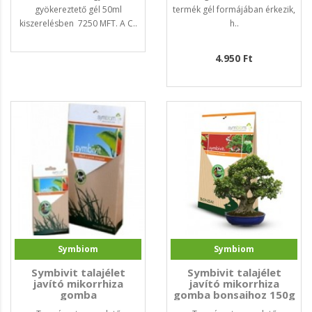
gyökereztető gél 50ml
termék gél formájában érkezik,
kiszerelésben 7250 MFT. A C..
h..
4.950 Ft
Symbiom
Symbiom
Symbivit talajélet
Symbivit talajélet
javító mikorrhiza
javító mikorrhiza
gomba
gomba bonsaihoz 150g