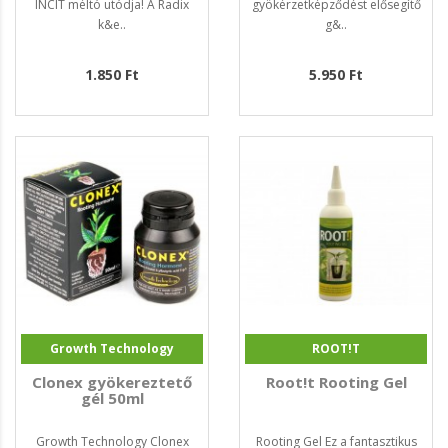
INCIT méltó utódja! A Radix
gyökérzetképződést elősegítő
k&e..
g&..
1.850 Ft
5.950 Ft
Growth Technology
ROOT!T
Clonex gyökereztető
Root!t Rooting Gel
gél 50ml
Growth Technology Clonex
Rooting Gel Ez a fantasztikus