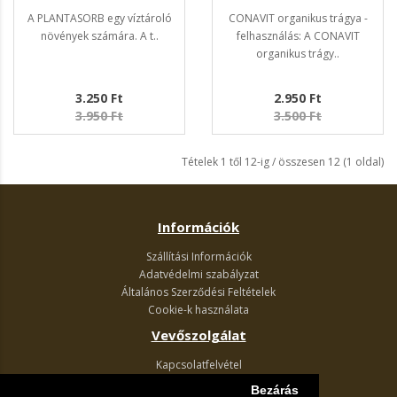
A PLANTASORB egy víztároló
CONAVIT organikus trágya -
növények számára. A t..
felhasználás: A CONAVIT
organikus trágy..
3.250 Ft
2.950 Ft
3.950 Ft
3.500 Ft
Tételek 1 től 12-ig / összesen 12 (1 oldal)
Információk
Szállítási Információk
Adatvédelmi szabályzat
Általános Szerződési Feltételek
Cookie-k használata
Vevőszolgálat
Kapcsolatfelvétel
Termék visszaküldés
Bezárás