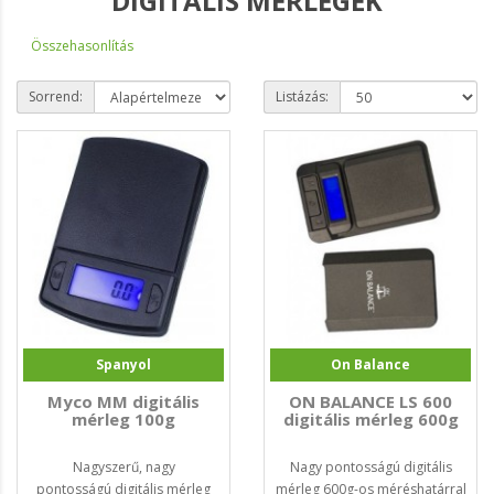
DIGITÁLIS MÉRLEGEK
Összehasonlítás
Sorrend:
Listázás:
Spanyol
On Balance
Myco MM digitális
ON BALANCE LS 600
mérleg 100g
digitális mérleg 600g
Nagyszerű, nagy
Nagy pontosságú digitális
pontosságú digitális mérleg
mérleg 600g-os méréshatárral