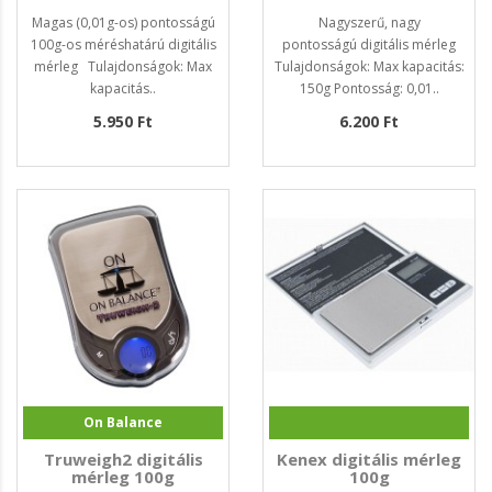
Magas (0,01g-os) pontosságú
Nagyszerű, nagy
100g-os méréshatárú digitális
pontosságú digitális mérleg
mérleg Tulajdonságok: Max
Tulajdonságok: Max kapacitás:
kapacitás..
150g Pontosság: 0,01..
5.950 Ft
6.200 Ft
On Balance
Truweigh2 digitális
Kenex digitális mérleg
mérleg 100g
100g