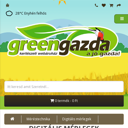
28
°C
Enyhén felhős
0 termék - 0 Ft
Méréstechnika
Digitális mérlegek