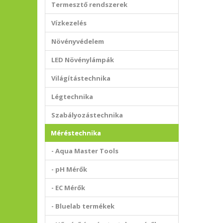
Termesztő rendszerek
Vízkezelés
Növényvédelem
LED Növénylámpák
Világítástechnika
Légtechnika
Szabályozástechnika
Méréstechnika
- Aqua Master Tools
- pH Mérők
- EC Mérők
- Bluelab termékek