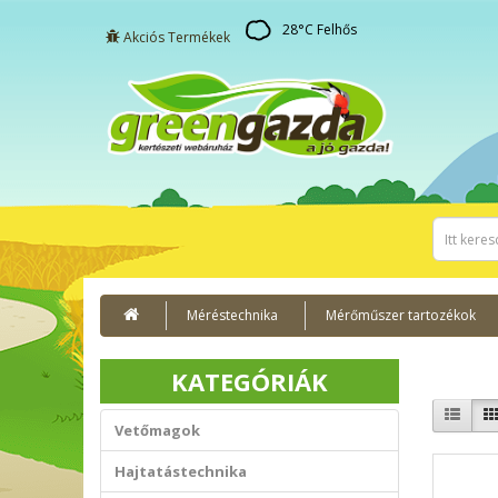
28
°C
Felhős
Akciós Termékek
Méréstechnika
Mérőműszer tartozékok
KATEGÓRIÁK
Vetőmagok
Hajtatástechnika