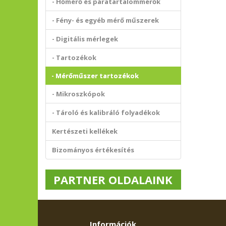
- Hőmérő és páratartalommérők
- Fény- és egyéb mérő műszerek
- Digitális mérlegek
- Tartozékok
- Mérőműszer tartozékok
- Mikroszkópok
- Tároló és kalibráló folyadékok
Kertészeti kellékek
Bizományos értékesítés
PARTNER OLDALAINK
Információk