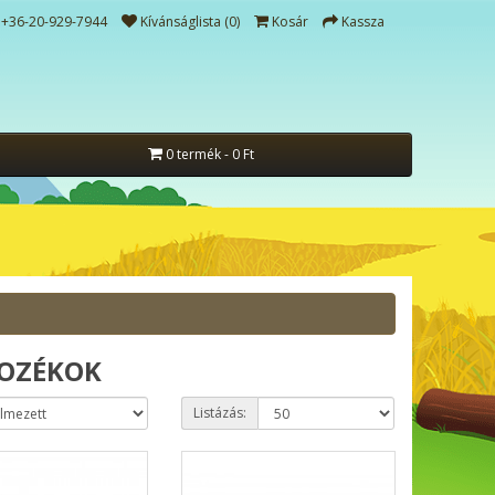
+36-20-929-7944
Kívánságlista (0)
Kosár
Kassza
0 termék - 0 Ft
OZÉKOK
Listázás: