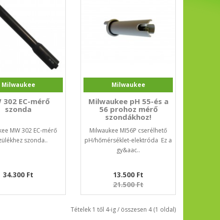
Milwaukee
Milwaukee
 302 EC-mérő
Milwaukee pH 55-és a
szonda
56 prohoz mérő
szondákhoz!
kee MW 302 EC-mérő
Milwaukee MI56P cserélhető
zülékhez szonda..
pH/hőmérséklet-elektróda Ez a
gy&aac..
34.300 Ft
13.500 Ft
21.500 Ft
Tételek 1 től 4-ig / összesen 4 (1 oldal)