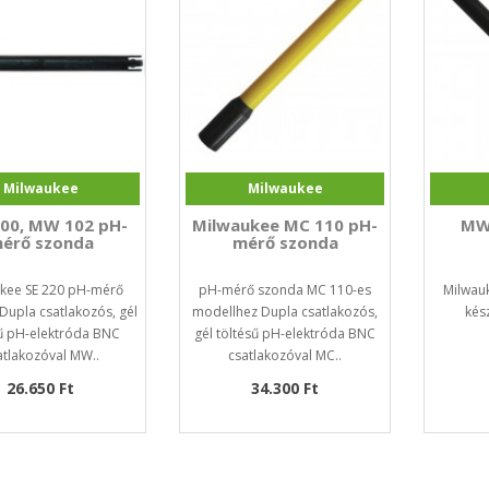
Milwaukee
Milwaukee
00, MW 102 pH-
Milwaukee MC 110 pH-
MW
érő szonda
mérő szonda
kee SE 220 pH-mérő
pH-mérő szonda MC 110-es
Milwau
upla csatlakozós, gél
modellhez Dupla csatlakozós,
kés
sű pH-elektróda BNC
gél töltésű pH-elektróda BNC
atlakozóval MW..
csatlakozóval MC..
26.650 Ft
34.300 Ft