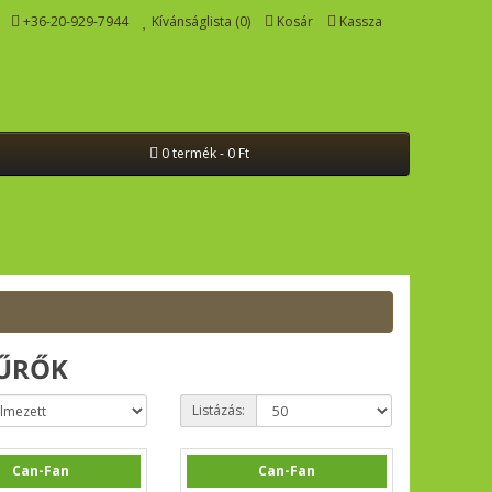
+36-20-929-7944
Kívánságlista (0)
Kosár
Kassza
0 termék - 0 Ft
ZŰRŐK
Listázás:
Can-Fan
Can-Fan