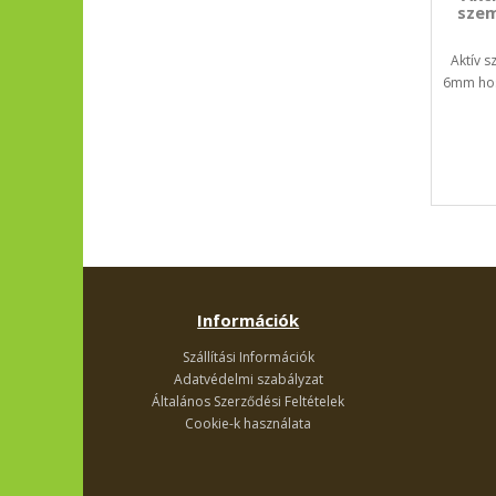
szem
Aktív s
6mm hos
Információk
Szállítási Információk
Adatvédelmi szabályzat
Általános Szerződési Feltételek
Cookie-k használata