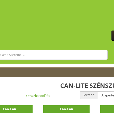
CAN-LITE SZÉNS
Sorrend:
Összehasonlítás
Can-Fan
Can-Fan