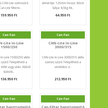
ű CAN Lite szénszűrő
átmérője: 125mm Hossz: 80cm
Can-Lite filterei..
Súlya: 8,5kg Ak..
159.950 Ft
64.950 Ft
Can-Fan
Can-Fan
-Lite In-Line
CAN-Lite In-Line
1500/250
3000/315
 In-Line 1500/250 aktív
CAN-Lite In-Line 3000/315 aktív
 szűrő Telepíthető a
szenes szűrő Telepíthető a
r előtt vagy után. Abból
ventilátor e..
különb..
136.950 Ft
212.950 Ft
Can-Fan
Can-Fan
lter hangtompító
Can-Filter hangtompító