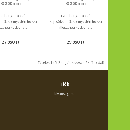
Ø200mm
Ø250mm
t a henger alakú
Ezt a henger alakú
entőt könnyedén hozzá
zajcsökkentőt könnyedén hozzá
esztheti kedvenc ..
illesztheti kedvenc ..
27.950 Ft
29.950 Ft
Tételek 1 től 24-ig / összesen 24 (1 oldal)
Fiók
Kívánságlista