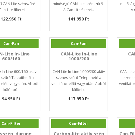
ű CAN Lite szénszűrő
minőségű CAN Lite szénszűrő
minőség
Can-Lite filterei..
A Can-Lite filterei..
A 
122.950 Ft
141.950 Ft
Can-Fan
Can-Fan
-Lite In-Line
CAN-Lite In-Line
CAN
600/160
1000/200
 In-Line 600/160 aktív
CAN-Lite In-Line 1000/200 aktív
CAN-Lite
 szűrő Telepíthető a
szenes szűrő Telepíthető a
szenes
r előtt vagy után. Abból
ventilátor előtt vagy után. Abból
ventiláto
különbö..
különb..
94.950 Ft
117.950 Ft
Can-Filter
Can-Filter
ívszén, durung
Carbon-lite aktív szén
Can-Fi