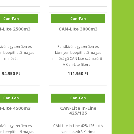
Can-Fan
Can-Fan
-Lite 2500m3
CAN-Lite 3000m3
ívül egyszerűen és
Rendkívül egyszerűen és
n beépíthető magas
könnyen beépíthető magas
minősé..
minőségű CAN Lite szénszűrő
A Can-Lite filterei..
94.950 Ft
111.950 Ft
Can-Fan
Can-Fan
-Lite 4500m3
CAN-Lite In-Line
425/125
ívül egyszerűen és
CAN-Lite In-Line 425/125 aktív
n beépíthető magas
szenes szűrő Karima