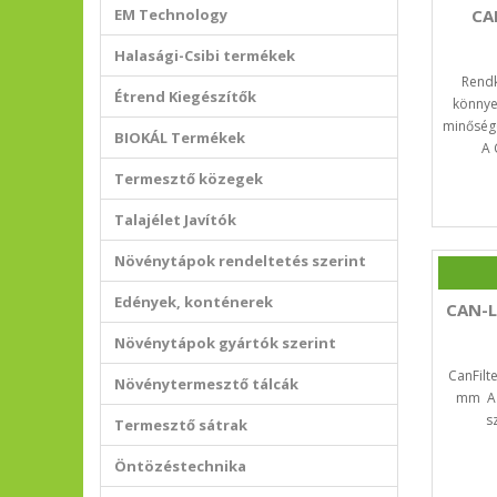
EM Technology
CA
Halasági-Csibi termékek
Rendk
Étrend Kiegészítők
könnye
minőség
BIOKÁL Termékek
A 
Termesztő közegek
Talajélet Javítók
Növénytápok rendeltetés szerint
Edények, konténerek
CAN-L
Növénytápok gyártók szerint
CanFilt
Növénytermesztő tálcák
mm Az
s
Termesztő sátrak
Öntözéstechnika