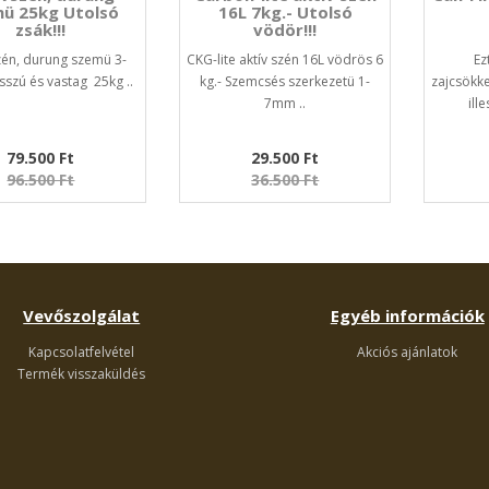
ü 25kg Utolsó
16L 7kg.- Utolsó
zsák!!!
vödör!!!
zén, durung szemü 3-
CKG-lite aktív szén 16L vödrös 6
Ez
szú és vastag 25kg ..
kg.- Szemcsés szerkezetü 1-
zajcsökk
7mm ..
ill
79.500 Ft
29.500 Ft
96.500 Ft
36.500 Ft
Vevőszolgálat
Egyéb információk
Kapcsolatfelvétel
Akciós ajánlatok
Termék visszaküldés