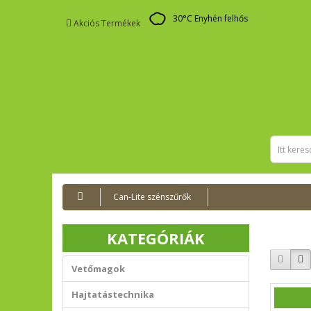
30
°C
Enyhén felhős
Akciós Termékek
Can-Lite szénszűrők
KATEGÓRIÁK
Vetőmagok
Hajtatástechnika