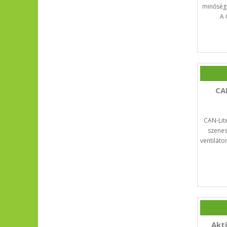
minőség
A 
CAN
CAN-Lite
szenes
ventiláto
Akt