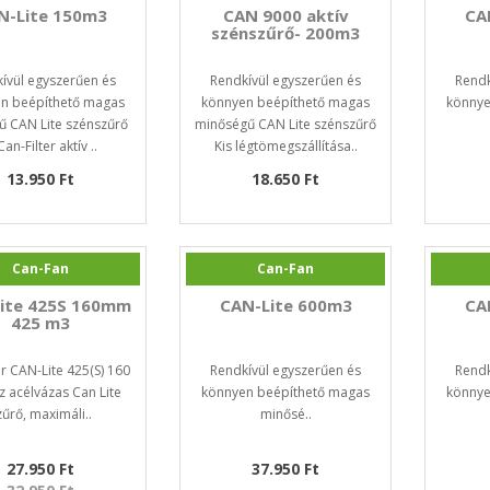
N-Lite 150m3
CAN 9000 aktív
CA
szénszűrő- 200m3
ívül egyszerűen és
Rendkívül egyszerűen és
Rendk
n beépíthető magas
könnyen beépíthető magas
könnye
ű CAN Lite szénszűrő
minőségű CAN Lite szénszűrő
Can-Filter aktív ..
Kis légtömegszállítása..
13.950 Ft
18.650 Ft
Can-Fan
Can-Fan
ite 425S 160mm
CAN-Lite 600m3
CA
425 m3
er CAN-Lite 425(S) 160
Rendkívül egyszerűen és
Rendk
 acélvázas Can Lite
könnyen beépíthető magas
könnye
zűrő, maximáli..
minősé..
27.950 Ft
37.950 Ft