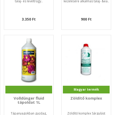
talaj- és levéltrágy..
kezelésére alkalmas talaj- &ea..
3.350 Ft
900 Ft
Magyar termék
Volldünger fluid
Zöldítő komplex
tápoldat 1L
Tápanyagokban gazdag,
Zöldítő komplex Sárgulást