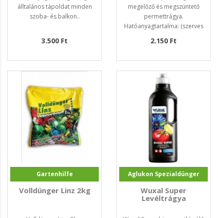
álltalános tápoldat minden
megelőző és megszüntető
szoba- és balkon..
permettrágya.
Hatóanyagtartalma: (szerves
kelátkö..
3.500 Ft
2.150 Ft
Gartenhilfe
Aglukon Spezialdünger
Volldünger Linz 2kg
Wuxal Super
Levéltrágya