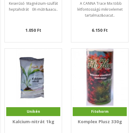
Keserűsó Magnézium-szulfát
A CANNA Trace Mix több
heptahidrát EK-műtr&aacu..
létfontosságú mikroelemet
tartalmaz&oacut..
1.050 Ft
6.150 Ft
Unikén
Fitohorm
Kalcium-nitrát 1kg
Komplex Plusz 330g