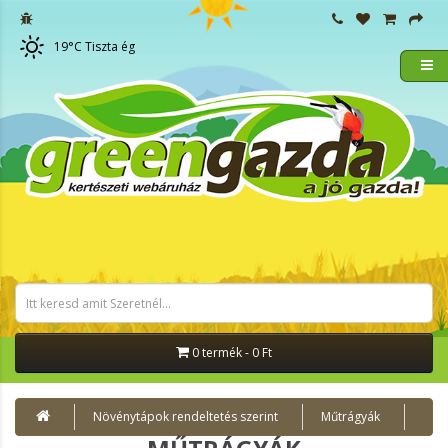
19
°C
Tiszta ég
0 termék - 0 Ft
Növénytápok rendeltetés szerint
Műtrágyák