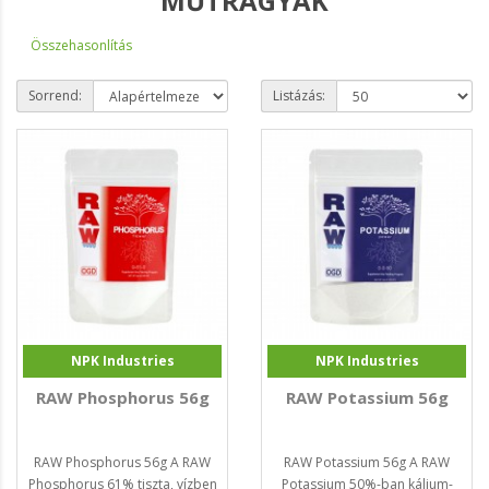
MŰTRÁGYÁK
Összehasonlítás
Sorrend:
Listázás:
NPK Industries
NPK Industries
RAW Phosphorus 56g
RAW Potassium 56g
RAW Phosphorus 56g A RAW
RAW Potassium 56g A RAW
Phosphorus 61% tiszta, vízben
Potassium 50%-ban kálium-