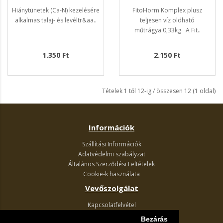
Hiánytünetek (Ca-N) kezelésére
FitoHorm Komplex plusz
alkalmas talaj- és levéltr&aa..
teljesen víz oldható
műtrágya 0,33kg A Fit..
1.350 Ft
2.150 Ft
Tételek 1 től 12-ig / összesen 12 (1 oldal)
Információk
Szállítási Információk
Adatvédelmi szabályzat
Általános Szerződési Feltételek
Cookie-k használata
Vevőszolgálat
Kapcsolatfelvétel
Termék visszaküldés
Bezárás