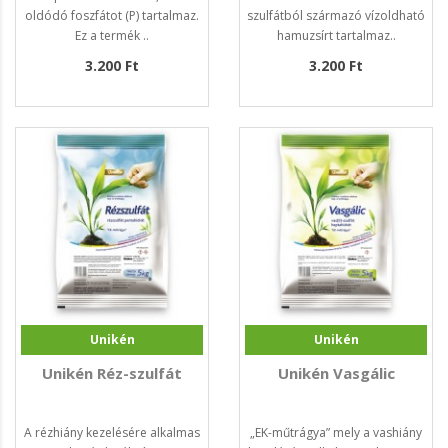
oldódó foszfátot (P) tartalmaz.
szulfátból származó vízoldható
Ez a termék ..
hamuzsírt tartalmaz..
3.200 Ft
3.200 Ft
Unikén
Unikén
Unikén Réz-szulfát
Unikén Vasgálic
A rézhiány kezelésére alkalmas
„EK-műtrágya” mely a vashiány