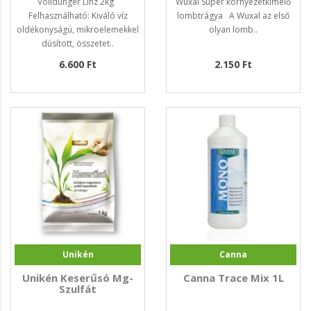
Volldünger Linz 2kg
Wuxal Super környezetkímélő
Felhasználható: Kiváló víz
lombtrágya A Wuxal az első
oldékonyságú, mikroelemekkel
olyan lomb..
dúsított, összetet..
6.600 Ft
2.150 Ft
Unikén
Canna
Unikén Keserűsó Mg-
Canna Trace Mix 1L
Szulfát