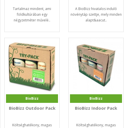
Tartalmaz mindent, ami
A BioBizz hivatalos induló
földkultúrában egy
növénytáp szettje, mely minden
négyzetméter művelé..
alapt&aacut..
BioBizz
BioBizz
BioBizz Outdoor Pack
BioBizz Indoor Pack
Költséghatékony, magas
Költséghatékony, magas