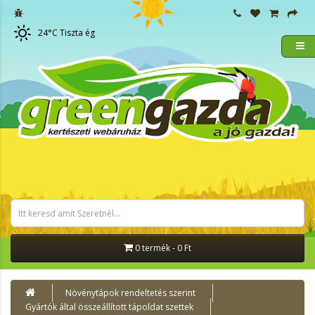
24
°C
Tiszta ég
0 termék - 0 Ft
Növénytápok rendeltetés szerint
Gyártók által összeállított tápoldat szettek