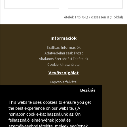
Tételek 1 től 8-ig / összesen 8 (1 oldal)
Információk
Szállítási Információk
Adatvédelmi szabályzat
Általános Szerződési Feltételek
Cookie-k használata
Vevőszolgálat
Kapcsolatfelvétel
Termék visszaküldés
Bezárás
Egyéb információk
This website uses cookies to ensure you get
Akciós ajánlatok
the best experience on our website. ( A
Fiók
honlapon cookie-kat használunk az Ön
felhasználói élményének jobbá és
Kívánságlista
személyesebbé tételére, melyek segítenek