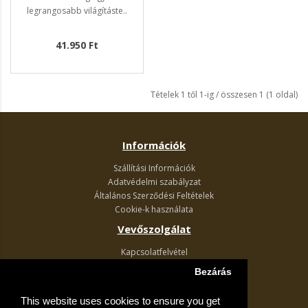
legrangosabb világításte..
41.950 Ft
Tételek 1 től 1-ig / összesen 1 (1 oldal)
Információk
Szállítási Információk
Adatvédelmi szabályzat
Általános Szerződési Feltételek
Cookie-k használata
Vevőszolgálat
Kapcsolatfelvétel
Termék visszaküldés
Bezárás
Egyéb információk
This website uses cookies to ensure you get