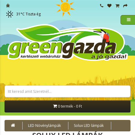
31
°C
Tiszta ég
0 termék - 0 Ft
LED Növénylámpák
Solux LED lámpák