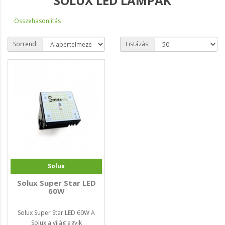
SOLUX LED LÁMPÁK
Összehasonlítás
Sorrend:
Listázás:
Solux
Solux Super Star LED
60W
Solux Super Star LED 60W A
Solux a világ egyik