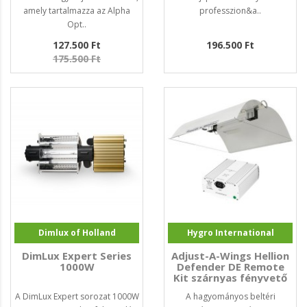
amely tartalmazza az Alpha
professzion&a..
Opt..
127.500 Ft
196.500 Ft
175.500 Ft
Dimlux of Holland
Hygro International
DimLux Expert Series
Adjust-A-Wings Hellion
1000W
Defender DE Remote
Kit szárnyas fényvető
szett 750W
A DimLux Expert sorozat 1000W
A hagyományos beltéri