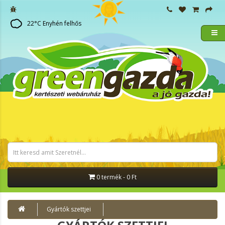
22
°C
Enyhén felhős
0 termék - 0 Ft
Gyártók szettjei