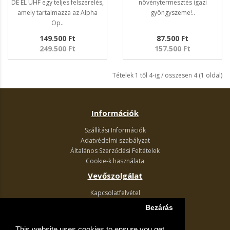
DE EL UHF egy teljes felszerelés,
növénytermesztés igazi
amely tartalmazza az Alpha
gyöngyszeme!..
Op..
149.500 Ft
87.500 Ft
249.500 Ft
157.500 Ft
Tételek 1 től 4-ig / összesen 4 (1 oldal)
Információk
Szállítási Információk
Adatvédelmi szabályzat
Általános Szerződési Feltételek
Cookie-k használata
Vevőszolgálat
Kapcsolatfelvétel
Termék visszaküldés
Bezárás
Egyéb információk
This website uses cookies to ensure you get