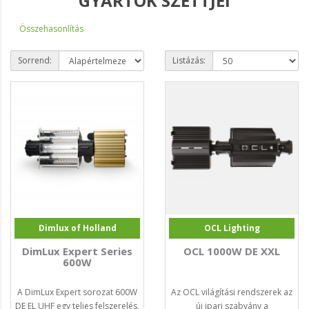
GYÁRTÓK SZETTJEI
Összehasonlítás
Sorrend:
Listázás:
Dimlux of Holland
OCL Lighting
DimLux Expert Series
OCL 1000W DE XXL
600W
A DimLux Expert sorozat 600W
Az OCL világítási rendszerek az
DE EL UHF egy teljes felszerelés,
új ipari szabvány a