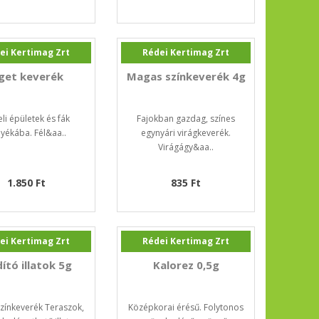
ei Kertimag Zrt
Rédei Kertimag Zrt
iget keverék
Magas színkeverék 4g
li épületek és fák
Fajokban gazdag, színes
yékába. Fél&aa..
egynyári virágkeverék.
Virágágy&aa..
1.850 Ft
835 Ft
ei Kertimag Zrt
Rédei Kertimag Zrt
ító illatok 5g
Kalorez 0,5g
 színkeverék Teraszok,
Középkorai érésű. Folytonos