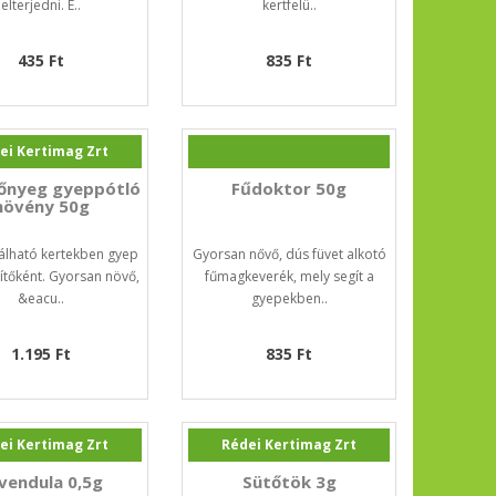
elterjedni. É..
kertfelü..
435 Ft
835 Ft
ei Kertimag Zrt
őnyeg gyeppótló
Fűdoktor 50g
növény 50g
álható kertekben gyep
Gyorsan nővő, dús füvet alkotó
sítőként. Gyorsan növő,
fűmagkeverék, mely segít a
&eacu..
gyepekben..
1.195 Ft
835 Ft
ei Kertimag Zrt
Rédei Kertimag Zrt
vendula 0,5g
Sütőtök 3g