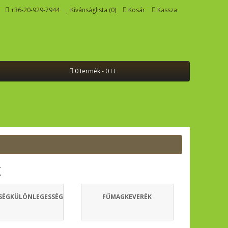
+36-20-929-7944
Kívánságlista (0)
Kosár
Kassza
0 termék - 0 Ft
K
SÉGKÜLÖNLEGESSÉG
FŰMAGKEVERÉK