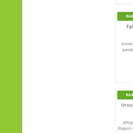
Réd
Ég
Gondol
ajándé
Réd
Oros
Jelleg
Elágazó 