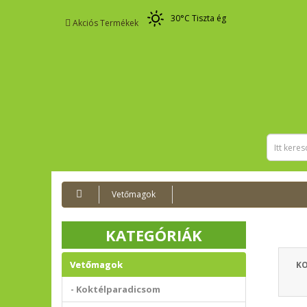
30
°C
Tiszta ég
Akciós Termékek
Vetőmagok
KATEGÓRIÁK
Vetőmagok
K
- Koktélparadicsom