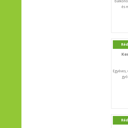
balkono
és 
Réd
Ke
Egyéves, 
gyó
Réd