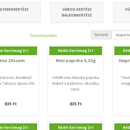
GYEREKKERTÉSZ
VÁROSI KERTÉSZ
F
BALKONKERTÉSZ
Sorrend:
Összehasonlítás
ei Kertimag Zrt
Rédei Kertimag Zrt
Réd
tna 20szem
Mini paprika 0,25g
Napr
ívül erős. Rendkívül
HAMIK mini étkezési paprika
Távol
v Tabasco típusú chil..
Kiskert a balkonon, dézsába,
virág
cseré..
835 Ft
835 Ft
ei Kertimag Zrt
Rédei Kertimag Zrt
Réd