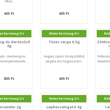
n&ou..
435 Ft
435 Ft
ei Kertimag Zrt
Rédei Kertimag Zrt
Réd
og-és darázsűző
Tüzes sárga 0,5g
Zöldsz
4g
ári-, évelővirág és
Hegyes csípős. Középzöldből
Felheszn
növények keverék..
sárgára érő, hegyes erős t..
helyette
835 Ft
435 Ft
ei Kertimag Zrt
Rédei Kertimag Zrt
Réd
oriander 2g
Lepkecsalogató 4g
Le