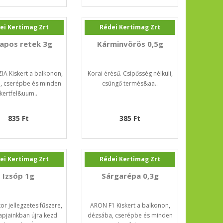
ei Kertimag Zrt
Rédei Kertimag Zrt
apos retek 3g
Kárminvörös 0,5g
A Kiskert a balkonon,
Korai érésű. Csípősség nélküli,
, cserépbe és minden
csüngő termés&aa..
kertfel&uum..
835 Ft
385 Ft
ei Kertimag Zrt
Rédei Kertimag Zrt
Izsóp 1g
Sárgarépa 0,3g
or jellegzetes fűszere,
ARON F1 Kiskert a balkonon,
apjainkban újra kezd
dézsába, cserépbe és minden