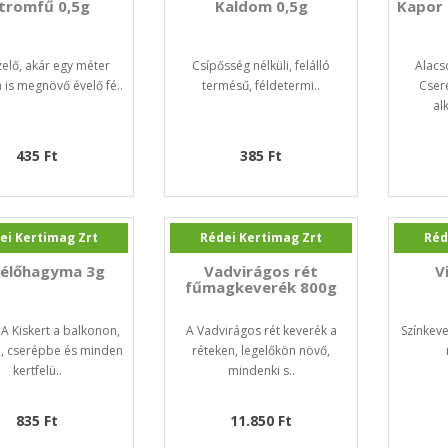
itromfű 0,5g
Kaldom 0,5g
Kapor 
elő, akár egy méter
Csípősség nélküli, felálló
Alacs
is megnövő évelő fé..
termésű, féldetermi..
Cser
al
435 Ft
385 Ft
ei Kertimag Zrt
Rédei Kertimag Zrt
Réd
élőhagyma 3g
Vadvirágos rét
V
fűmagkeverék 800g
 Kiskert a balkonon,
A Vadvirágos rét keverék a
Színkev
, cserépbe és minden
réteken, legelőkön növő,
kertfelü..
mindenki s..
835 Ft
11.850 Ft