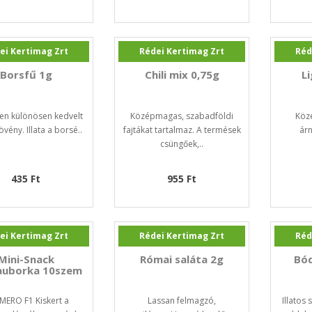
ei Kertimag Zrt
Rédei Kertimag Zrt
Réd
Borsfű 1g
Chili mix 0,75g
L
en különösen kedvelt
Középmagas, szabadföldi
Köze
vény. Illata a borsé..
fajtákat tartalmaz. A termések
árn
csüngőek,..
435 Ft
955 Ft
ei Kertimag Zrt
Rédei Kertimag Zrt
Réd
Mini-Snack
Római saláta 2g
Bód
auborka 10szem
MERO F1 Kiskert a
Lassan felmagzó,
Illatos