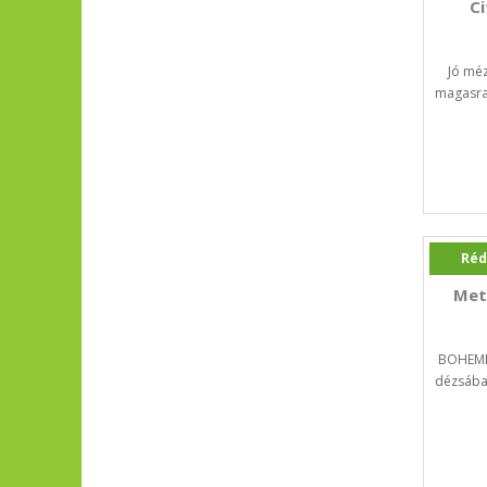
C
Jó méz
magasra 
Réd
Met
BOHEMIA
dézsába