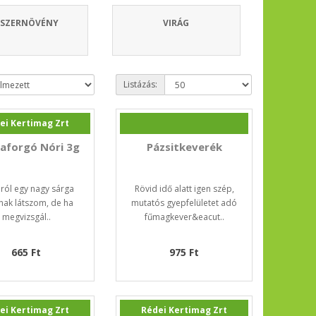
ŰSZERNÖVÉNY
VIRÁG
Listázás:
ei Kertimag Zrt
aforgó Nóri 3g
Pázsitkeverék
ról egy nagy sárga
Rövid idő alatt igen szép,
nak látszom, de ha
mutatós gyepfelületet adó
megvizsgál..
fűmagkever&eacut..
665 Ft
975 Ft
ei Kertimag Zrt
Rédei Kertimag Zrt