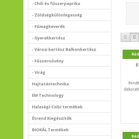
- Chili és fűszerpaprika
- Zöldségkülönlegesség
- Fűmagkeverék
- Gyerekkertész
- Városi kertész Balkonkertész
Réd
- Fűszernövény
E
- Virág
Rendk
Hajtatástechnika
dekoratí
EM Technology
Halasági-Csibi termékek
Étrend Kiegészítők
BIOKÁL Termékek
Réd