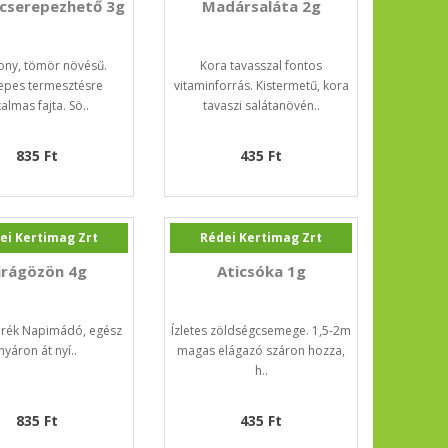
cserepezhető 3g
Madársaláta 2g
ony, tömör növésű.
Kora tavasszal fontos
epes termesztésre
vitaminforrás. Kistermetű, kora
kalmas fajta. Sö..
tavaszi salátanövén..
835 Ft
435 Ft
ei Kertimag Zrt
Rédei Kertimag Zrt
irágözön 4g
Aticsóka 1g
erék Napimádó, egész
Ízletes zöldségcsemege. 1,5-2m
nyáron át nyí..
magas elágazó száron hozza,
h..
835 Ft
435 Ft