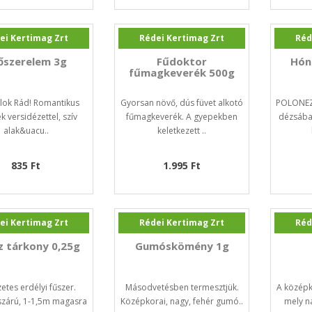
ei Kertimag Zrt
Rédei Kertimag Zrt
Réd
őszerelem 3g
Fűdoktor
Hón
fűmagkeverék 500g
ok Rád! Romantikus
Gyorsan növő, dús füvet alkotó
POLONEZI
k versidézettel, szív
fűmagkeverék. A gyepekben
dézsába
alak&uacu..
keletkezett ..
835 Ft
1.995 Ft
ei Kertimag Zrt
Rédei Kertimag Zrt
Réd
z tárkony 0,25g
Gumóskömény 1g
zetes erdélyi fűszer.
Másodvetésben termesztjük.
A középk
szárú, 1-1,5m magasra
Középkorai, nagy, fehér gumó..
mely n