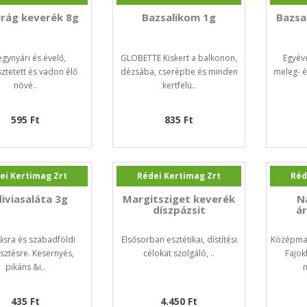
irág keverék 8g
Bazsalikom 1g
Bazsal
egynyári és évelő,
GLOBETTE Kiskert a balkonon,
Egyév
ztetett és vadon élő
dézsába, cserépbe és minden
meleg- é
növé..
kertfelü..
595 Ft
835 Ft
ei Kertimag Zrt
Rédei Kertimag Zrt
Réd
iviasaláta 3g
Margitsziget keverék
N
díszpázsit
á
ásra és szabadföldi
Elsősorban esztétikai, dístítési
Középmag
sztésre. Kesernyés,
célokat szolgáló, ..
Fajok
pikáns &i..
435 Ft
4.450 Ft