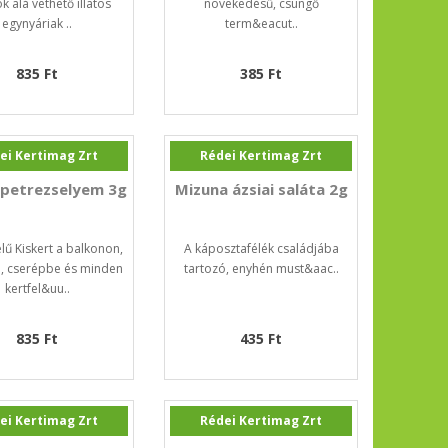
k alá vethető illatos
növekedésű, csüngő
egynyáriak ..
term&eacut..
835 Ft
385 Ft
ei Kertimag Zrt
Rédei Kertimag Zrt
petrezselyem 3g
Mizuna ázsiai saláta 2g
lű Kiskert a balkonon,
A káposztafélék családjába
, cserépbe és minden
tartozó, enyhén must&aac..
kertfel&uu..
835 Ft
435 Ft
ei Kertimag Zrt
Rédei Kertimag Zrt