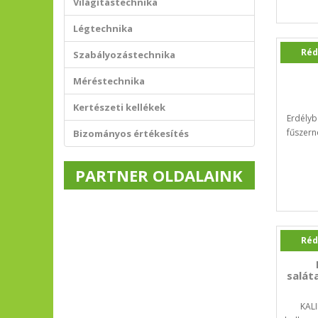
Világítástechnika
Légtechnika
Réd
Szabályozástechnika
Méréstechnika
Kertészeti kellékek
Erdélyb
fűszernö
Bizományos értékesítés
PARTNER OLDALAINK
Réd
salát
KALI