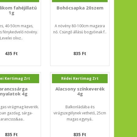
ikom fahéjillatú
Bohócsapka 20szem
1g
es, 40-50cm magas,
A növény 80-100cm magasra
s fénykedvelő növény.
nő. Csüngő állású bogyóinak f..
Levelei olivz..
435 Ft
835 Ft
ei Kertimag Zrt
Rédei Kertimag Zrt
arancssárga
Alacsony színkeverék
rnyalatok 4g
4g
as virágmag keverék.
Balkonládába és
ban gazdag, sárga-
virágszegélynek vethető, 25cm
narancsss&aa..
magas egynyá..
835 Ft
835 Ft