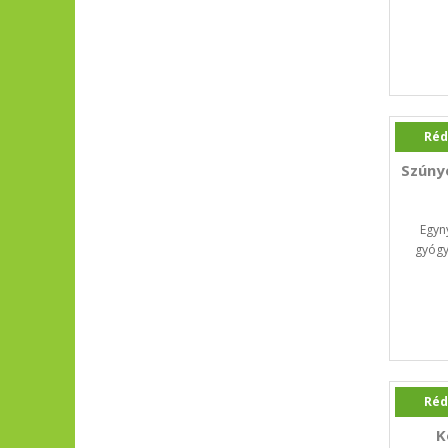
Réd
Szúny
Egyny
gyógy
Réd
K