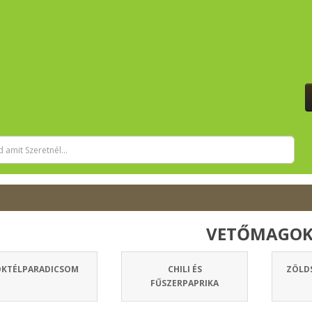
VETŐMAGO
OKTÉLPARADICSOM
CHILI ÉS
ZÖLD
FŰSZERPAPRIKA