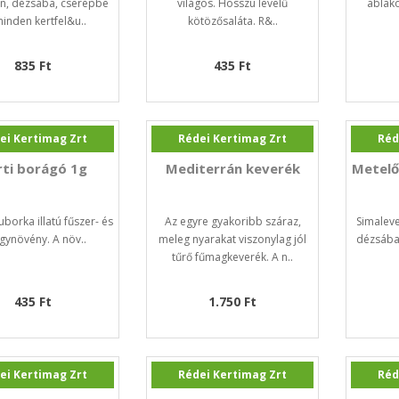
n, dézsába, cserépbe
világos. Hosszú levelű
ablako
minden kertfel&u..
kötözősaláta. R&..
835 Ft
435 Ft
ei Kertimag Zrt
Rédei Kertimag Zrt
Réd
rti borágó 1g
Mediterrán keverék
Metelő
uborka illatú fűszer- és
Az egyre gyakoribb száraz,
Simaleve
gynövény. A növ..
meleg nyarakat viszonylag jól
dézsába
tűrő fűmagkeverék. A n..
435 Ft
1.750 Ft
ei Kertimag Zrt
Rédei Kertimag Zrt
Réd