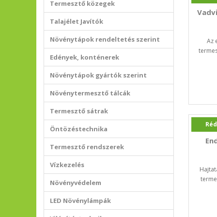
Termesztő közegek
Vadv
Talajélet Javítók
Növénytápok rendeltetés szerint
Az 
termes
Edények, konténerek
Növénytápok gyártók szerint
Növénytermesztő tálcák
Termesztő sátrak
Réd
Öntözéstechnika
End
Termesztő rendszerek
Vízkezelés
Hajtat
terme
Növényvédelem
LED Növénylámpák