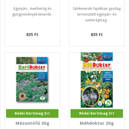
Egynyári-, évelővirág és
Színkeverék Fajokban gazdag
gyógynövények keverék..
termesztett egynyári- és
vadvirágmag..
835 Ft
835 Ft
Rédei Kertimag Zrt
Rédei Kertimag Zrt
Mézontófű 30g
Méhdoktor 20g