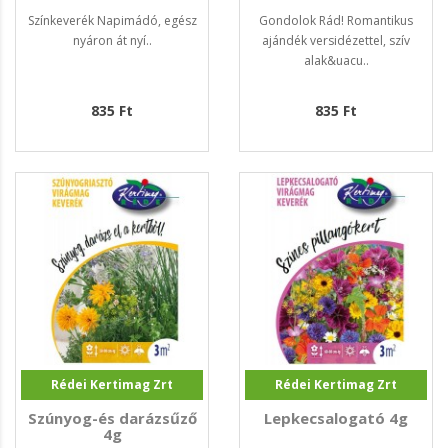
Színkeverék Napimádó, egész
Gondolok Rád! Romantikus
nyáron át nyí..
ajándék versidézettel, szív
alak&uacu..
835 Ft
835 Ft
Rédei Kertimag Zrt
Rédei Kertimag Zrt
Szúnyog-és darázsűző
Lepkecsalogató 4g
4g