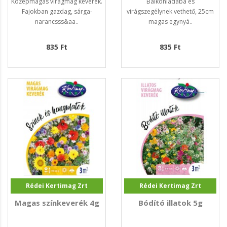
Középmagas virágmag keverék.
Balkonládába és
Fajokban gazdag, sárga-
virágszegélynek vethető, 25cm
narancsss&aa..
magas egynyá..
835 Ft
835 Ft
Rédei Kertimag Zrt
Rédei Kertimag Zrt
Magas színkeverék 4g
Bódító illatok 5g