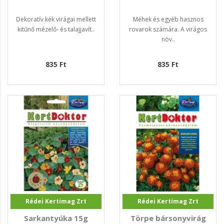
Dekoratív kék virágai mellett
Méhek és egyéb hasznos
kitűnő mézelő- és talajjavít..
rovarok számára. A virágos
növ..
835 Ft
835 Ft
Rédei Kertimag Zrt
Rédei Kertimag Zrt
Sarkantyúka 15g
Törpe bársonyvirág