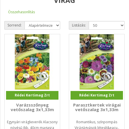
VIRÁG
Összehasonlítás
Sorrend:
Listázás:
Rédei Kertimag Zrt
Rédei Kertimag Zrt
Varázsszőnyeg
Parasztkertek virágai
vetőszalag 3x1,33m
vetőszalag 3x1,33m
Egynyári virágkeverék Alacsony
Romantikus, színpompás
növésű (kb. 40cm magasra
Virágágyások létesít&eacu..