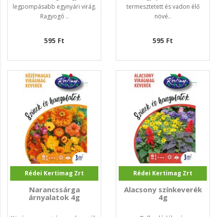
legpompásabb egynyári virág.
termesztetett és vadon élő
Ragyogó ..
növé..
595 Ft
595 Ft
Rédei Kertimag Zrt
Rédei Kertimag Zrt
Narancssárga
Alacsony színkeverék
árnyalatok 4g
4g