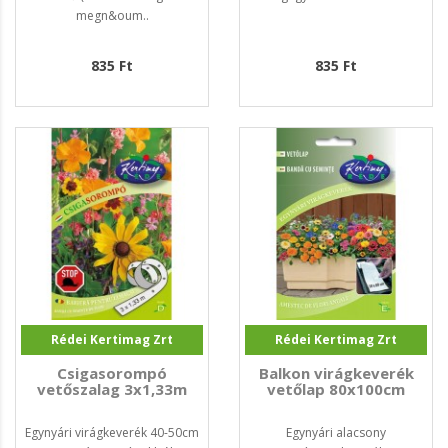
megn&oum..
835 Ft
835 Ft
Rédei Kertimag Zrt
Rédei Kertimag Zrt
Csigasorompó
Balkon virágkeverék
vetőszalag 3x1,33m
vetőlap 80x100cm
Egynyári virágkeverék 40-50cm
Egynyári alacsony