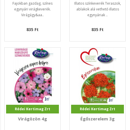
Fajokban gazdag, színes
Illatos színkeverék Teraszok,
egynyári virágkeverék.
ablakok alá vethető illatos
Virágágy&aa..
egynyáriak ..
835 Ft
835 Ft
Rédei Kertimag Zrt
Rédei Kertimag Zrt
Virágözön 4g
Égőszerelem 3g