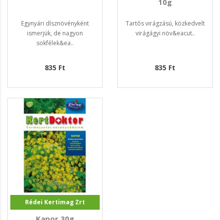
10g
Egynyári dísznövényként
Tartós virágzású, közkedvelt
ismerjük, de nagyon
virágágyi növ&eacut..
sokfélek&ea..
835 Ft
835 Ft
Rédei Kertimag Zrt
Kapor 30g