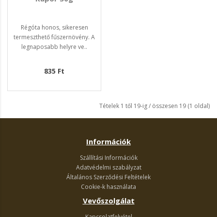
Régóta honos, sikeresen
termeszthető fűszernövény. A
legnaposabb helyre ve..
835 Ft
Tételek 1 től 19-ig / összesen 19 (1 oldal)
Információk
Szállítási Információk
Adatvédelmi szabályzat
Általános Szerződési Feltételek
Cookie-k használata
Vevőszolgálat
Kapcsolatfelvétel