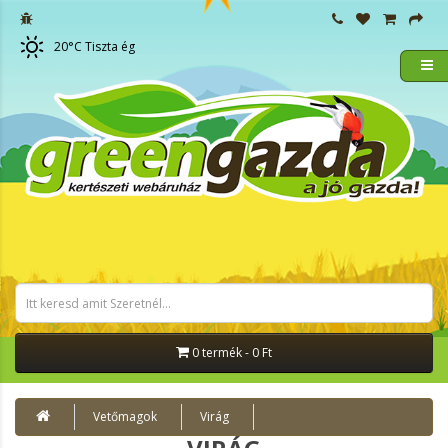
20
°C
Tiszta ég
0 termék - 0 Ft
Vetőmagok
Virág