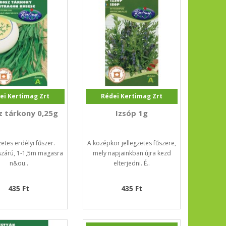
ei Kertimag Zrt
Rédei Kertimag Zrt
z tárkony 0,25g
Izsóp 1g
zetes erdélyi fűszer.
A középkor jellegzetes fűszere,
szárú, 1-1,5m magasra
mely napjainkban újra kezd
n&ou..
elterjedni. É..
435 Ft
435 Ft