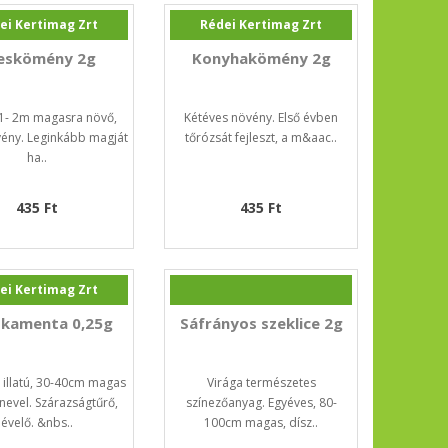
ei Kertimag Zrt
Rédei Kertimag Zrt
eskömény 2g
Konyhakömény 2g
, 1- 2m magasra növő,
Kétéves növény. Első évben
vény. Leginkább magját
tőrózsát fejleszt, a m&aac..
ha..
435 Ft
435 Ft
ei Kertimag Zrt
kamenta 0,25g
Sáfrányos szeklice 2g
 illatú, 30-40cm magas
Virága természetes
nevel. Szárazságtűrő,
színezőanyag. Egyéves, 80-
évelő. &nbs..
100cm magas, dísz..