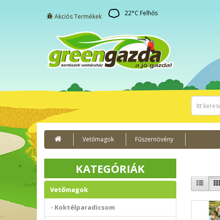
22
°C
Felhős
Akciós Termékek
Vetőmagok
Fűszernövény
KATEGÓRIÁK
Vetőmagok
- Koktélparadicsom