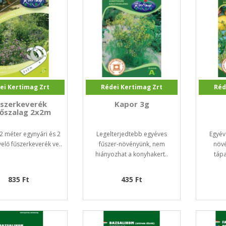
ei Kertimag Zrt
Rédei Kertimag Zrt
Réd
szerkeverék
Kapor 3g
őszalag 2x2m
 2 méter egynyári és 2
Legelterjedtebb egyéves
Egyév
elő fűszerkeverék ve..
fűszer-növényünk, nem
növé
hiányozhat a konyhakert..
tápa
835 Ft
435 Ft