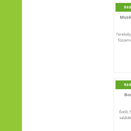
Réd
Musk
Terebély
fűszern
Réd
Bo
Évelő, f
saláták