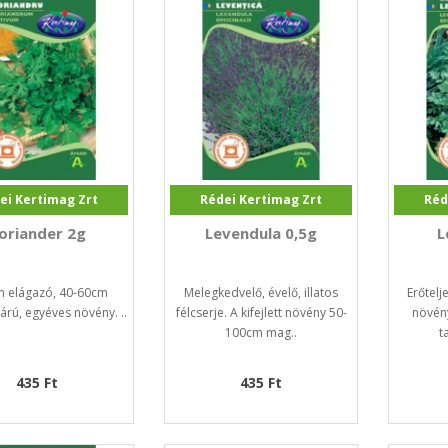
ei Kertimag Zrt
Rédei Kertimag Zrt
Réd
oriander 2g
Levendula 0,5g
L
n elágazó, 40-60cm
Melegkedvelő, évelő, illatos
Erőtelj
rú, egyéves növény. ..
félcserje. A kifejlett növény 50-
növény
100cm mag..
t
435 Ft
435 Ft