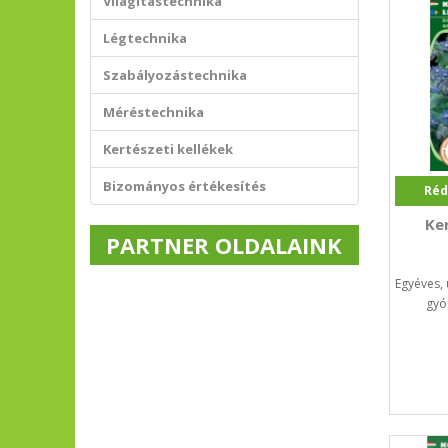
Világítástechnika
Légtechnika
Szabályozástechnika
Méréstechnika
Kertészeti kellékek
Bizományos értékesítés
Réd
Ke
PARTNER OLDALAINK
Egyéves, 
gyó