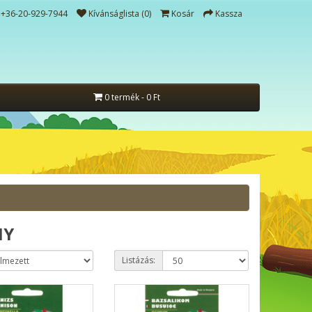
+36-20-929-7944
Kívánságlista (0)
Kosár
Kassza
0 termék - 0 Ft
NY
Listázás: