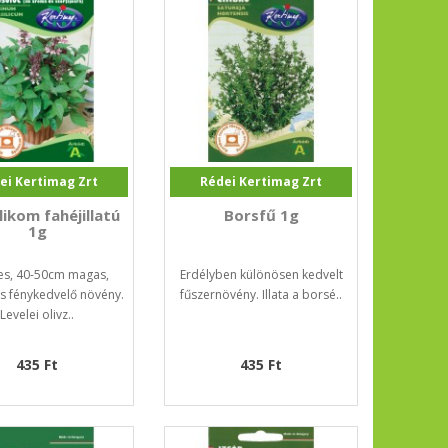
ei Kertimag Zrt
Rédei Kertimag Zrt
ikom fahéjillatú
Borsfű 1g
1g
es, 40-50cm magas,
Erdélyben különösen kedvelt
s fénykedvelő növény.
fűszernövény. Illata a borsé..
Levelei olivz..
435 Ft
435 Ft