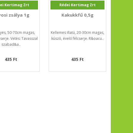
ei Kertimag Zrt
Rédei Kertimag Zrt
osi zsálya 1g
Kakukkfű 0,5g
yes, 50-70cm magas,
Kellemes illatú, 20-30cm magas,
cserje. Vetés: Tavasszal
kúszó, évelő félcserje. R&oacu..
szabad&a..
435 Ft
435 Ft