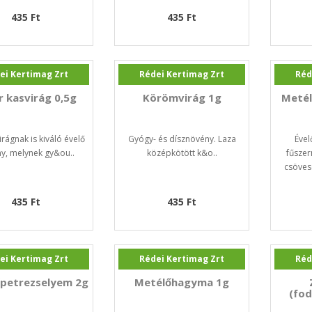
435 Ft
435 Ft
ei Kertimag Zrt
Rédei Kertimag Zrt
Réd
r kasvirág 0,5g
Körömvirág 1g
Meté
irágnak is kiváló évelő
Gyógy- és dísznövény. Laza
Ével
y, melynek gy&ou..
középkötött k&o..
fűszer
csövese
435 Ft
435 Ft
ei Kertimag Zrt
Rédei Kertimag Zrt
Réd
petrezselyem 2g
Metélőhagyma 1g
(fod