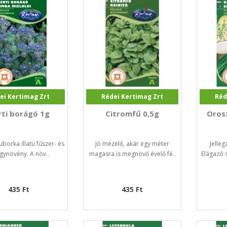
ei Kertimag Zrt
Rédei Kertimag Zrt
Réd
rti borágó 1g
Citromfű 0,5g
Oros
uborka illatú fűszer- és
Jó mézelő, akár egy méter
Jelleg
gynövény. A növ..
magasra is megnövő évelő fé..
Elágazó 
435 Ft
435 Ft