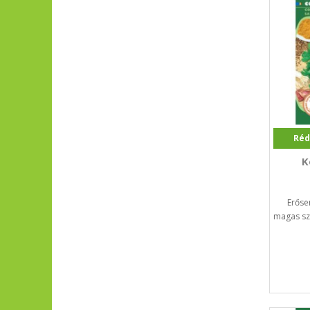
Réd
K
Erőse
magas szá