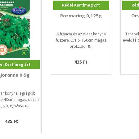
Rédei Kertimag Zrt
Réd
Rozmaring 0,125g
Orv
A francia és az olasz konyha
Terebél
fűszere. Évelő, 150cm magas
évelő fél
örökzöld f&..
435 Ft
ei Kertimag Zrt
joranna 0,5g
ar konyha legrégibb
30-40cm magas, dúsan
gazó, egy&eacu..
435 Ft