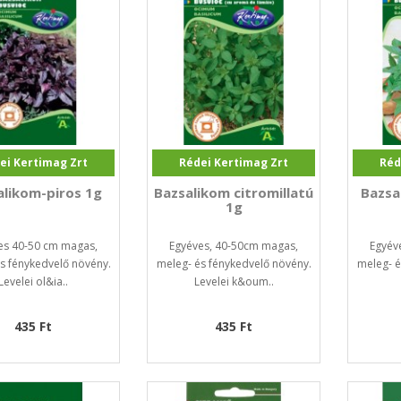
ei Kertimag Zrt
Rédei Kertimag Zrt
Réd
alikom-piros 1g
Bazsalikom citromillatú
Bazsal
1g
es 40-50 cm magas,
Egyéves, 40-50cm magas,
Egyév
s fénykedvelő növény.
meleg- és fénykedvelő növény.
meleg- é
Levelei ol&ia..
Levelei k&oum..
435 Ft
435 Ft