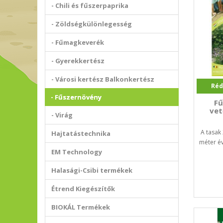
- Chili és fűszerpaprika
- Zöldségkülönlegesség
- Fűmagkeverék
- Gyerekkertész
- Városi kertész Balkonkertész
Réd
- Fűszernövény
Fű
vet
- Virág
A tasak
Hajtatástechnika
méter év
EM Technology
Halasági-Csibi termékek
Étrend Kiegészítők
BIOKÁL Termékek