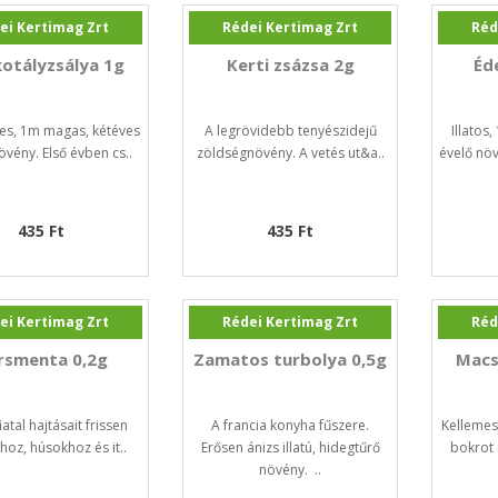
ei Kertimag Zrt
Rédei Kertimag Zrt
Réd
otályzsálya 1g
Kerti zsázsa 2g
Éd
es, 1m magas, kétéves
A legrövidebb tenyészidejű
Illatos
övény. Első évben cs..
zöldségnövény. A vetés ut&a..
évelő nö
435 Ft
435 Ft
ei Kertimag Zrt
Rédei Kertimag Zrt
Réd
rsmenta 0,2g
Zamatos turbolya 0,5g
Macs
iatal hajtásait frissen
A francia konyha fűszere.
Kellemes
hoz, húsokhoz és it..
Erősen ánizs illatú, hidegtűrő
bokrot 
növény. ..