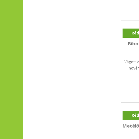
Réd
Bíbo
Vágott v
növén
Réd
Metélő