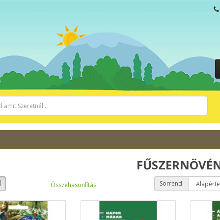
FŰSZERNÖVÉ
Sorrend:
Összehasonlítás