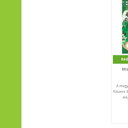
Réd
Ma
A magy
fűszere 
elá