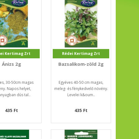
ei Kertimag Zrt
Rédei Kertimag Zrt
Ánizs 2g
Bazsalikom-zöld 2g
es, 30-50cm magas
Egyéves 40-50 cm magas,
ny. Napos helyet,
meleg- és fénykedvelő növény.
nyagban dús tal..
Levelei k&oum..
435 Ft
435 Ft