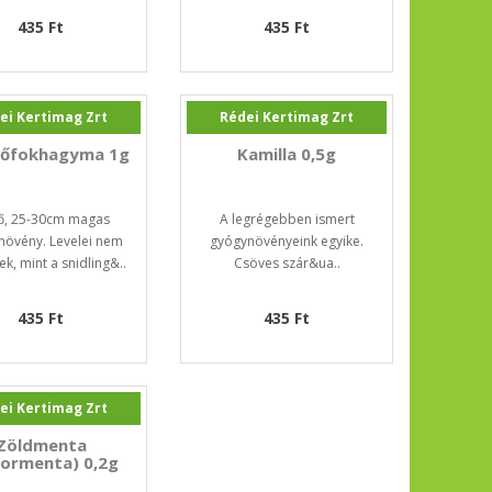
435 Ft
435 Ft
ei Kertimag Zrt
Rédei Kertimag Zrt
lőfokhagyma 1g
Kamilla 0,5g
ő, 25-30cm magas
A legrégebben ismert
növény. Levelei nem
gyógynövényeink egyike.
k, mint a snidling&..
Csöves szár&ua..
435 Ft
435 Ft
ei Kertimag Zrt
Zöldmenta
ormenta) 0,2g