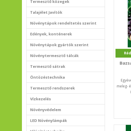
Termesztő közegek
Talajélet Javítók
Növénytápok rendeltetés szerint
Edények, konténerek
Növénytápok gyártók szerint
Réd
Növénytermesztő tálcák
Bazs
Termesztő sátrak
Öntözéstechnika
Egyév
meleg- é
Termesztő rendszerek
Vízkezelés
Növényvédelem
LED Növénylámpák