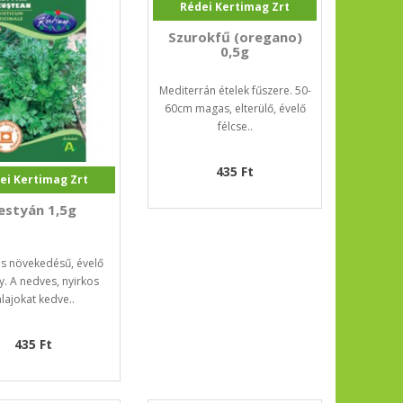
Rédei Kertimag Zrt
Szurokfű (oregano)
0,5g
Mediterrán ételek fűszere. 50-
60cm magas, elterülő, évelő
félcse..
435 Ft
ei Kertimag Zrt
estyán 1,5g
es növekedésű, évelő
. A nedves, nyirkos
alajokat kedve..
435 Ft