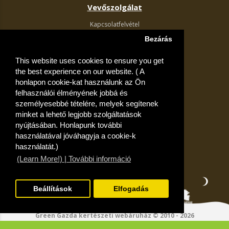
Vevőszolgálat
Kapcsolatfelvétel
Termék visszaküldés
Bezárás
Egyéb információk
This website uses cookies to ensure you get
Akciós ajánlatok
the best experience on our website. ( A
Fiók
honlapon cookie-kat használunk az Ön
felhasználói élményének jobbá és
Kívánságlista
személyesebbé tételére, melyek segítenek
minket a lehető legjobb szolgáltatások
nyújtásában. Honlapunk további
használatával jóváhagyja a cookie-k
használatát.)
(Learn More!) | További információ
Beállítások
Elfogadás
Green Gazda kertészeti webáruház © 2010 - 2026