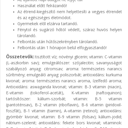
Használat előtt felrázandó!
Az étrend-kiegészítő nem helyettesíti a vegyes étrendet
és az egészséges életmódot.
Gyermekek elől elzárva tartandó.
Fénytol és sugárzó hőtöl védett, száraz huvös helyen
tárolandó.
Felbontás után hűtőszekrényben tárolandó.
Felbontás után 1 hónapon belül elfogyasztandó!
Összetevők:
tisztított víz; növényi glicerin; vitamin: C-vitamin
(L-aszkorbin sav); emulgeálószer: szójalecitin; savanyuságot
szabályozó anyag: citromsav; aroma: természetes narancs
sűrítmény; emulgeáló anyag: poliszorbát; antioxidáns: kurkuma
kivonat; aroma: természetes narancs aroma, ízelfedő aroma;
Antioxidáns: aswaganda kivonat; vitamin: B-3 vitamin (niacin),
E-vitamin (tokoferol-acetát), K-vitamin (naftoquinon);
tartósítószer: kálium-szorbát; vitamin: B-5 vitamin
(pantoténsav), B-2 vitamin (riboflavin), B-6 vitamin (piridoxil-
foszfát), B-1 vitamin (tiamin), A-vitamin (retinol); antioxidáns:
gyömbér kivonat; vitamin: B-9 vitamin (folsav); kálium-jodid;
nátrium-szelenit; antioxidáns: fekete bors kivonat; vitaminok: