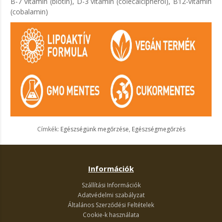
B-7 vitamin (biotin), D-3 vitamin (colecalcipherol), B12-vitamin
(cobalamin)
Címkék:
Egészségünk megőrzése
,
Egészségmegőrzés
Információk
Szállítási Információk
Adatvédelmi szabályzat
Általános Szerződési Feltételek
Cookie-k használata