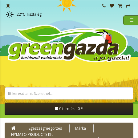
22
°C
Tiszta ég
0 termék - 0 Ft
Egészségmegőrzés
Márka
HYMATO PRODUCTS Kft.