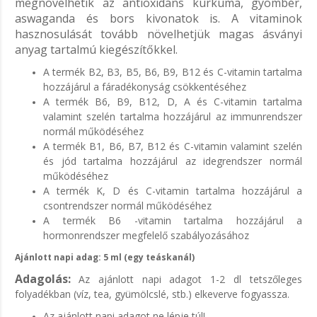
megnövelhetik az antioxidáns kurkuma, gyömbér,
aswaganda és bors kivonatok is. A vitaminok
hasznosulását tovább növelhetjük magas ásványi
anyag tartalmú kiegészítőkkel.
A termék B2, B3, B5, B6, B9, B12 és C-vitamin tartalma
hozzájárul a fáradékonyság csökkentéséhez
A termék B6, B9, B12, D, A és C-vitamin tartalma
valamint szelén tartalma hozzájárul az immunrendszer
normál működéséhez
A termék B1, B6, B7, B12 és C-vitamin valamint szelén
és jód tartalma hozzájárul az idegrendszer normál
működéséhez
A termék K, D és C-vitamin tartalma hozzájárul a
csontrendszer normál működéséhez
A termék B6 -vitamin tartalma hozzájárul a
hormonrendszer megfelelő szabályozásához
Ajánlott napi adag: 5 ml (egy teáskanál)
Adagolás:
Az ajánlott napi adagot 1-2 dl tetszőleges
folyadékban (víz, tea, gyümölcslé, stb.) elkeverve fogyassza.
Az ajánlott napi adagot ne lépje túl!