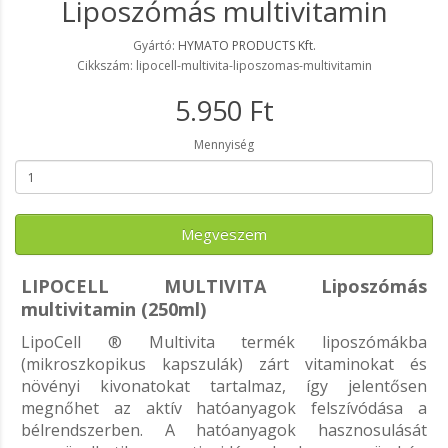
Liposzómás multivitamin
Gyártó:
HYMATO PRODUCTS Kft.
Cikkszám: lipocell-multivita-liposzomas-multivitamin
5.950 Ft
Mennyiség
Megveszem
LIPOCELL MULTIVITA Liposzómás
multivitamin (250ml)
LipoCell ® Multivita termék liposzómákba
(mikroszkopikus kapszulák) zárt vitaminokat és
növényi kivonatokat tartalmaz, így jelentősen
megnőhet az aktív hatóanyagok felszívódása a
bélrendszerben. A hatóanyagok hasznosulását