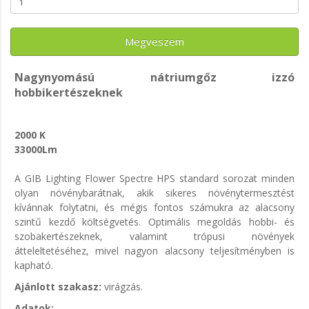
Megveszem
Nagynyomású nátriumgőz izzó
hobbikertészeknek
2000 K
33000Lm
A GIB Lighting Flower Spectre HPS standard sorozat minden
olyan növénybarátnak, akik sikeres növénytermesztést
kívánnak folytatni, és mégis fontos számukra az alacsony
szintű kezdő költségvetés. Optimális megoldás hobbi- és
szobakertészeknek, valamint trópusi növények
átteleltetéséhez, mivel nagyon alacsony teljesítményben is
kapható.
Ajánlott szakasz:
virágzás.
Adatok: