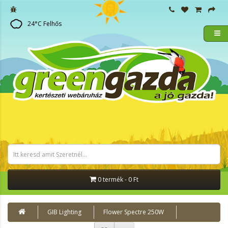
24
°C
Felhős
0 termék - 0 Ft
GIB Lighting
Flower Spectre 250W