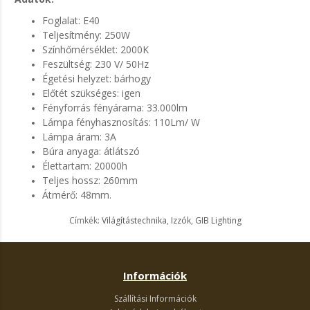
Foglalat: E40
Teljesítmény: 250W
Színhőmérséklet: 2000K
Feszültség: 230 V/ 50Hz
Égetési helyzet: bárhogy
Előtét szükséges: igen
Fényforrás fényárama: 33.000lm
Lámpa fényhasznosítás: 110Lm/ W
Lámpa áram: 3A
Búra anyaga: átlátszó
Élettartam: 20000h
Teljes hossz: 260mm
Átmérő: 48mm.
Címkék:
Világítástechnika
,
Izzók
,
GIB Lighting
Információk
Szállítási Információk