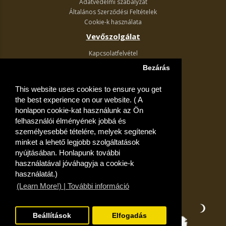
Adatvédelmi szabályzat
Általános Szerződési Feltételek
Cookie-k használata
Vevőszolgálat
Kapcsolatfelvétel
Termék visszaküldés
Bezárás
Egyéb információk
This website uses cookies to ensure you get
Akciós ajánlatok
the best experience on our website. ( A
Fiók
honlapon cookie-kat használunk az Ön
felhasználói élményének jobbá és
Kívánságlista
személyesebbé tételére, melyek segítenek
minket a lehető legjobb szolgáltatások
nyújtásában. Honlapunk további
használatával jóváhagyja a cookie-k
használatát.)
(Learn More!) | További információ
Beállítások
Elfogadás