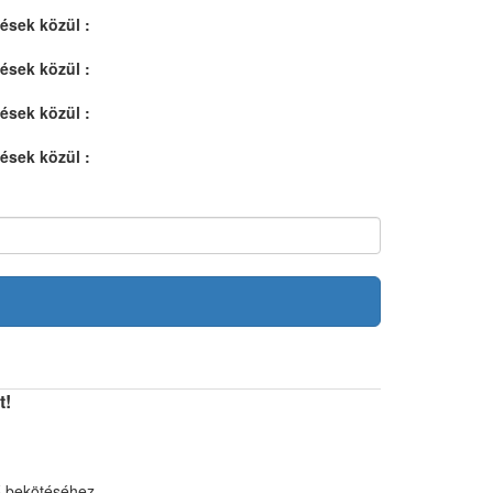
lések közül :
lések közül :
lések közül :
lések közül :
t!
nő bekötéséhez