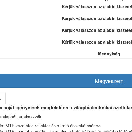
Kérjük válasszon az alábbi kiszere
Kérjük válasszon az alábbi kiszere
Kérjük válasszon az alábbi kiszere
Kérjük válasszon az alábbi kiszere
Mennyiség
Megveszem
s
a saját igényeinek megfelelően a világítástechnikai szetteke
k alapból tartalmazzák:
fm MTK vezeték a reflektor és a trafó összekötéséhez
fm MTK vezeték dugvillával szerelve a trafó hálózati áramkörbe törté