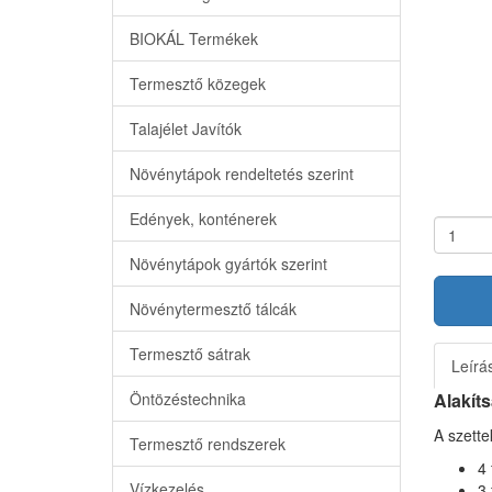
BIOKÁL Termékek
Termesztő közegek
Talajélet Javítók
Növénytápok rendeltetés szerint
Edények, konténerek
Növénytápok gyártók szerint
Növénytermesztő tálcák
Termesztő sátrak
Leírá
Öntözéstechnika
Alakíts
A szette
Termesztő rendszerek
4 
Vízkezelés
3 