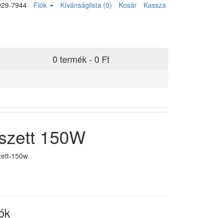
929-7944
Fiók
Kívánságlista (0)
Kosár
Kassza
0 termék - 0 Ft
 szett 150W
zett-150w
ók