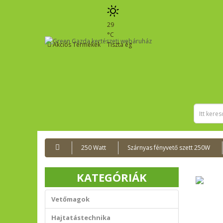
29
°C
Akciós Termékek
Tiszta ég
250 Watt
Szárnyas fényvető szett 250W
KATEGÓRIÁK
Vetőmagok
Hajtatástechnika