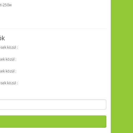
tt-250w
ók
sek közül :
ek közül :
ek közül :
sek közül :