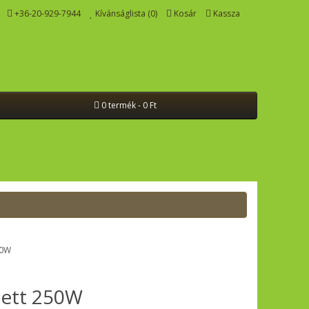
+36-20-929-7944
Kívánságlista (0)
Kosár
Kassza
0 termék - 0 Ft
zett 250W