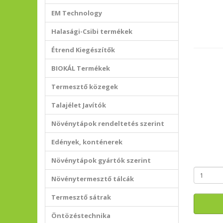
EM Technology
Halasági-Csibi termékek
Étrend Kiegészítők
BIOKÁL Termékek
Termesztő közegek
Talajélet Javítók
Növénytápok rendeltetés szerint
Edények, konténerek
Növénytápok gyártók szerint
Növénytermesztő tálcák
Termesztő sátrak
Öntözéstechnika