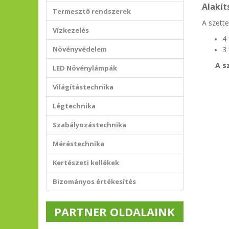
Alakít
Termesztő rendszerek
A szette
Vízkezelés
4
Növényvédelem
3 
A s
LED Növénylámpák
Világítástechnika
Légtechnika
Szabályozástechnika
Méréstechnika
Kertészeti kellékek
Bizományos értékesítés
PARTNER OLDALAINK