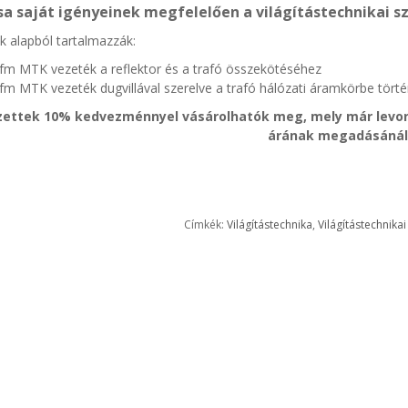
sa saját igényeinek megfelelően a világítástechnikai s
k alapból tartalmazzák:
 fm MTK vezeték a reflektor és a trafó összekötéséhez
fm MTK vezeték dugvillával szerelve a trafó hálózati áramkörbe tör
zettek 10% kedvezménnyel vásárolhatók meg, mely már levon
árának megadásánál
Címkék:
Világítástechnika
,
Világítástechnikai