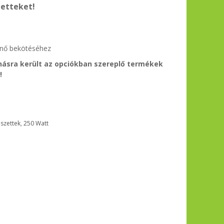
zetteket!
ténő bekötéséhez
ásra került az opciókban szereplő termékek
!
 szettek
,
250 Watt