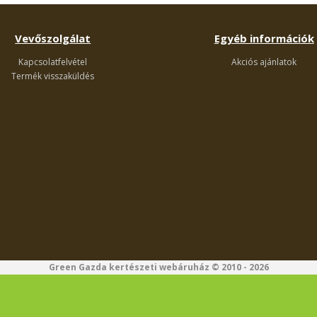
Vevőszolgálat
Egyéb információk
Kapcsolatfelvétel
Akciós ajánlatok
Termék visszaküldés
Green Gazda kertészeti webáruház © 2010 - 2026