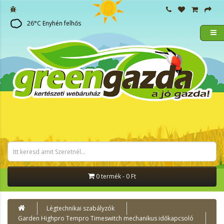
26
°C
Enyhén felhős
0 termék - 0 Ft
Légtechnikai szabályzók
Garden Highpro Tempro Timeswitch mechanikus időkapcsoló