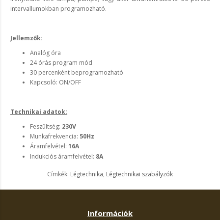
intervallumokban programozható.
Jellemzők:
Analóg óra
24 órás program mód
30 percenként beprogramozható
Kapcsoló: ON/OFF
Technikai adatok:
Feszültség:
230V
Munkafrekvencia:
50Hz
Áramfelvétel:
16A
Indukciós áramfelvétel:
8A
Címkék:
Légtechnika
,
Légtechnikai szabályzók
Információk