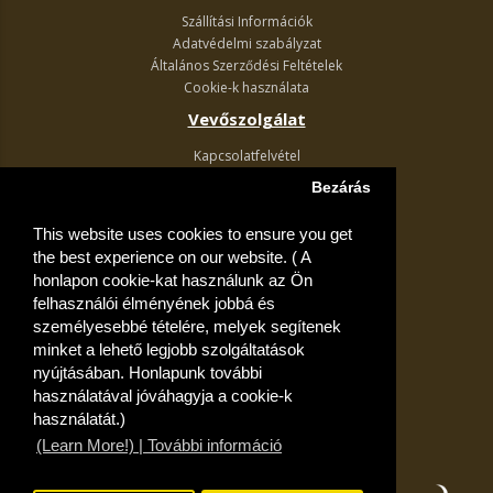
Szállítási Információk
Adatvédelmi szabályzat
Általános Szerződési Feltételek
Cookie-k használata
Vevőszolgálat
Kapcsolatfelvétel
Termék visszaküldés
Bezárás
Egyéb információk
This website uses cookies to ensure you get
Akciós ajánlatok
the best experience on our website. ( A
Fiók
honlapon cookie-kat használunk az Ön
felhasználói élményének jobbá és
Kívánságlista
személyesebbé tételére, melyek segítenek
minket a lehető legjobb szolgáltatások
nyújtásában. Honlapunk további
használatával jóváhagyja a cookie-k
használatát.)
(Learn More!) | További információ