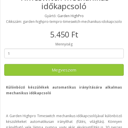
időkapcsoló
Gyártó:
Garden HighPro
Cikkszám: garden-highpro-tempro-timeswitch-mechanikus-idokapcsolo
5.450 Ft
Mennyiség
Megveszem
Különböző készülékek automatikus irányítására alkalmas
mechanikus időkapcsoló
A Garden Highpro Timeswitch mechanikus időkapcsolójával különböző
készülékeket automatikusan irányíthat (fűtés, világítás). Könnyen
irányítható vele lámpa, pumpa, vagy akár akváriumfűtés is. 30 perces