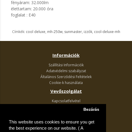
fényáram: 32.000lm
élettartam: 20.000 óra
foglalat : E40
Címkék:
cool deluxe
,
mh-250w
,
sunmaster
,
izzók
,
cool-deluxe-mh
Információk
Szállítási Információk
Adatvédelmi szabályzat
Általános Szerződési Feltételek
Cookie-k használata
Vevőszolgálat
Kapcsolatfelvétel
Termék visszaküldés
Bezárás
Egyéb információk
This website uses cookies to ensure you get
Akciós ajánlatok
the best experience on our website. ( A