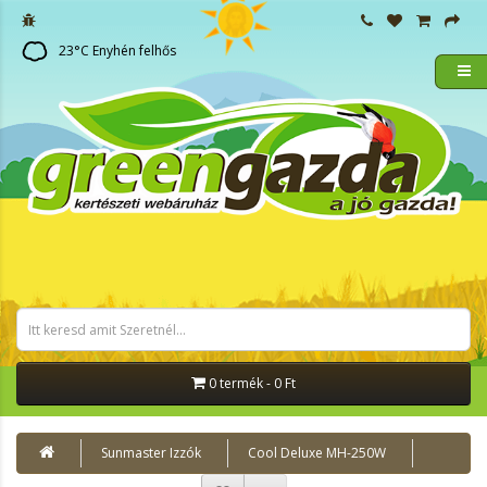
23
°C
Enyhén felhős
0 termék - 0 Ft
Sunmaster Izzók
Cool Deluxe MH-250W