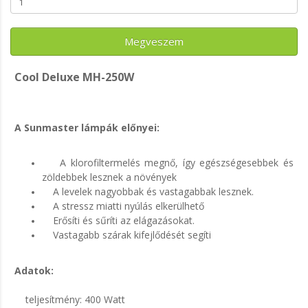
Megveszem
Cool Deluxe MH-250W
A Sunmaster lámpák előnyei:
A klorofiltermelés megnő, így egészségesebbek és
zöldebbek lesznek a növények
A levelek nagyobbak és vastagabbak lesznek.
A stressz miatti nyúlás elkerülhető
Erősíti és sűríti az elágazásokat.
Vastagabb szárak kifejlődését segíti
Adatok:
teljesítmény: 400 Watt