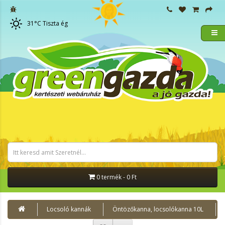
31
°C
Tiszta ég
0 termék - 0 Ft
Locsoló kannák
Öntözőkanna, locsolókanna 10L