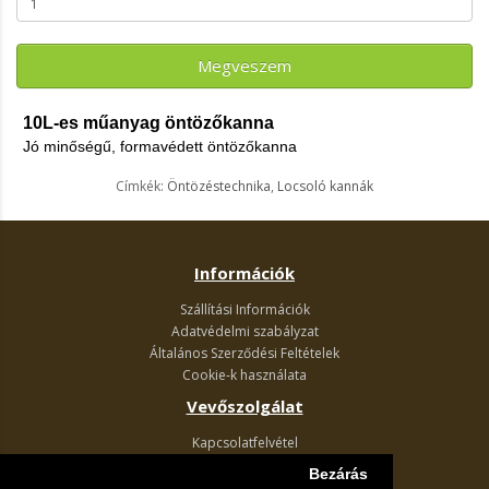
Megveszem
10L-es műanyag öntözőkanna
Jó minőségű, formavédett öntözőkanna
Címkék:
Öntözéstechnika
,
Locsoló kannák
Információk
Szállítási Információk
Adatvédelmi szabályzat
Általános Szerződési Feltételek
Cookie-k használata
Vevőszolgálat
Kapcsolatfelvétel
Termék visszaküldés
Bezárás