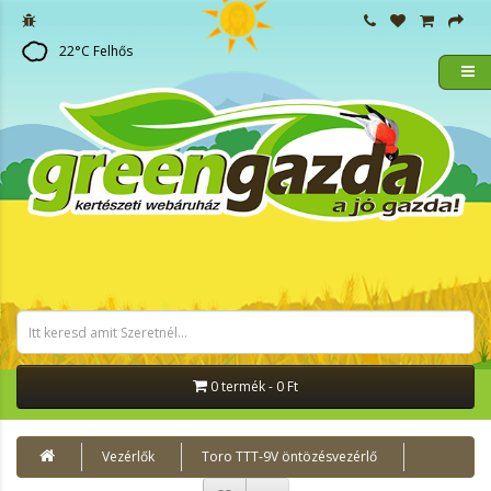
22
°C
Felhős
0 termék - 0 Ft
Vezérlők
Toro TTT-9V öntözésvezérlő