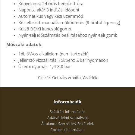
Kényelmes, 24 órás beépített óra
Naponta akár 8 indítási időpont
Automatikus vagy kézi üzemmód
Késleltetett manuális működtetés (8 órától 5 percig)
Külső BE/KI kapcsológomb
Nyári/téli időszámítás beállításához nyári/téli gomb
Műszaki adatok:
1db 9V-os alkálielem (nem tartozék)
Jellemző vízszállítás: 15l/perc; 2 bar nyomáson
Üzemi nyomás: 1,4-8,0 bar
Címkék:
Öntözéstechnika
,
Vezérlők
Információk
Szállítási Információk
Adatvédelmi szabályzat
Általános Szerződési Feltételek
Cookie-k használata