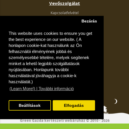
Vevőszolgálat
Kapcsolatfelvétel
Termék visszaküldés
Bezárás
Egyéb információk
This website uses cookies to ensure you get
Akciós ajánlatok
the best experience on our website. ( A
Fiók
honlapon cookie-kat használunk az Ön
felhasználói élményének jobbá és
Kívánságlista
személyesebbé tételére, melyek segítenek
minket a lehető legjobb szolgáltatások
nyújtásában. Honlapunk további
használatával jóváhagyja a cookie-k
használatát.)
(Learn More!) | További információ
Beállítások
Elfogadás
Green Gazda kertészeti webáruház © 2010 - 2026