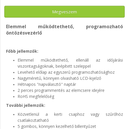
Megveszem
Elemmel működtethető, programozható
öntözésvezérlő
Főbb jellemzők:
Elemmel működtethető, ellenáll az időjárási
viszontagságoknak, beépített szeleppel
Levehető előlap az egyszerű programozhatósághoz
Nagyméretű, könnyen olvasható LCD-kijelző
Hétnapos "napválasztó" naptár
2 perces programmentés az elemcsere idejére
RoHS megfelelőség
További jellemzők:
Közvetlenül a kerti csaphoz vagy szűrőhöz
csatlakoztatható
5 gombos, könnyen kezelhető billentyűzet