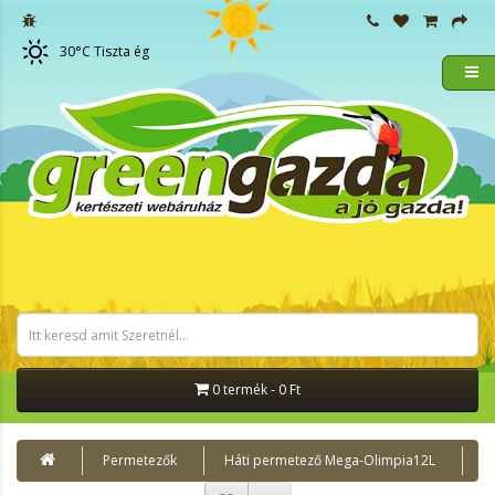
30
°C
Tiszta ég
0 termék - 0 Ft
Permetezők
Háti permetező Mega-Olimpia12L