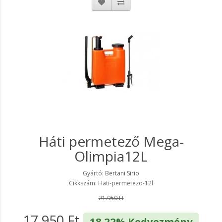
Háti permetező Mega-
Olimpia12L
Gyártó:
Bertani Sirio
Cikkszám: Hati-permetezo-12l
21.950 Ft
17.950 Ft
18.22% Kedvezmény