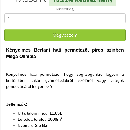
Mennyiség
Megveszem
Kényelmes Bertani háti permetező, piros színben
Mega-Olimpia
Kényelmes háti permetező, hogy segítségünkre legyen a
kertünkben, akár gyümölcsfákről, szőlőről vagy virágok
gondozásáról legyen szó.
Jellemzők:
Ürtartalom max.:
11.85L
2
Lefedett terület:
1000m
Nyomás:
2.5 Bar