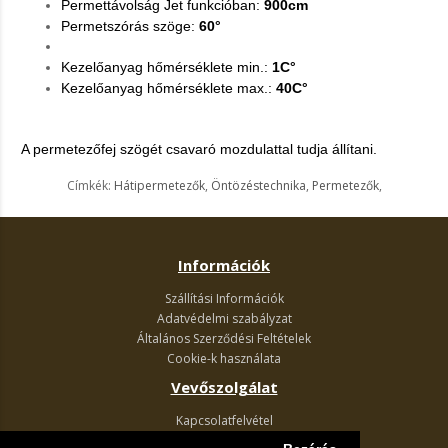
Permettávolság Jet funkcióban:
900cm
Permetszórás szöge:
60°
Kezelőanyag hőmérséklete min.:
1C°
Kezelőanyag hőmérséklete max.:
40C°
A permetezőfej szögét csavaró mozdulattal tudja állítani.
Címkék:
Hátipermetezők
,
Öntözéstechnika
,
Permetezők
,
Információk
Szállítási Információk
Adatvédelmi szabályzat
Általános Szerződési Feltételek
Cookie-k használata
Vevőszolgálat
Kapcsolatfelvétel
Termék visszaküldés