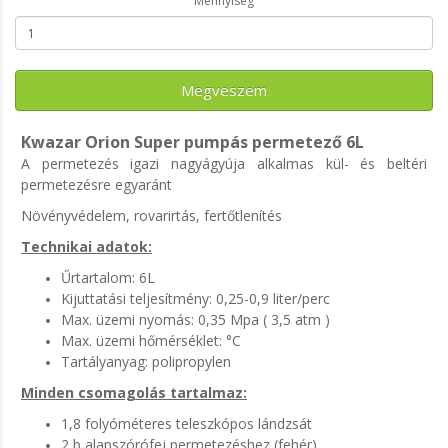
Mennyiség
Megveszem
Kwazar Orion Super pumpás permetező 6L
A permetezés igazi nagyágyúja alkalmas kül- és beltéri
permetezésre egyaránt
Növényvédelem, rovarirtás, fertőtlenítés
Technikai adatok:
Űrtartalom: 6L
Kijuttatási teljesítmény: 0,25-0,9 liter/perc
Max. üzemi nyomás: 0,35 Mpa ( 3,5 atm )
Max. üzemi hőmérséklet: °C
Tartályanyag: polipropylen
Minden csomagolás tartalmaz:
1,8 folyóméteres teleszkópos lándzsát
2 b alapszórófej permetezéshez (fehér)