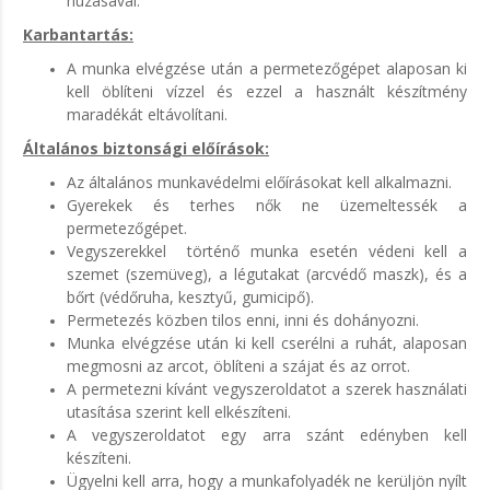
húzásával.
Karbantartás:
A munka elvégzése után a permetezőgépet alaposan ki
kell öblíteni vízzel és ezzel a használt készítmény
maradékát eltávolítani.
Általános biztonsági előírások:
Az általános munkavédelmi előírásokat kell alkalmazni.
Gyerekek és terhes nők ne üzemeltessék a
permetezőgépet.
Vegyszerekkel történő munka esetén védeni kell a
szemet (szemüveg), a légutakat (arcvédő maszk), és a
bőrt (védőruha, kesztyű, gumicipő).
Permetezés közben tilos enni, inni és dohányozni.
Munka elvégzése után ki kell cserélni a ruhát, alaposan
megmosni az arcot, öblíteni a szájat és az orrot.
A permetezni kívánt vegyszeroldatot a szerek használati
utasítása szerint kell elkészíteni.
A vegyszeroldatot egy arra szánt edényben kell
készíteni.
Ügyelni kell arra, hogy a munkafolyadék ne kerüljön nyílt