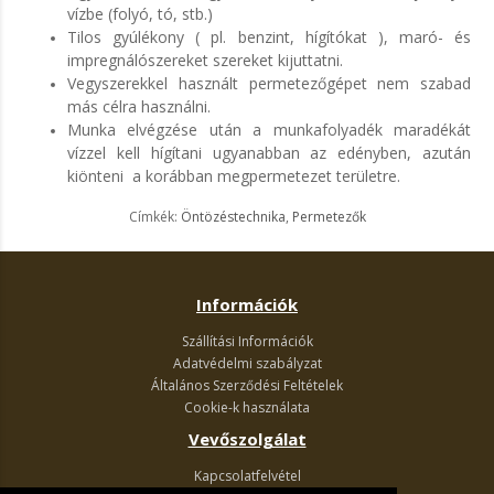
vízbe (folyó, tó, stb.)
Tilos gyúlékony ( pl. benzint, hígítókat ), maró- és
impregnálószereket szereket kijuttatni.
Vegyszerekkel használt permetezőgépet nem szabad
más célra használni.
Munka elvégzése után a munkafolyadék maradékát
vízzel kell hígítani ugyanabban az edényben, azután
kiönteni a korábban megpermetezet területre.
Címkék:
Öntözéstechnika
,
Permetezők
Információk
Szállítási Információk
Adatvédelmi szabályzat
Általános Szerződési Feltételek
Cookie-k használata
Vevőszolgálat
Kapcsolatfelvétel