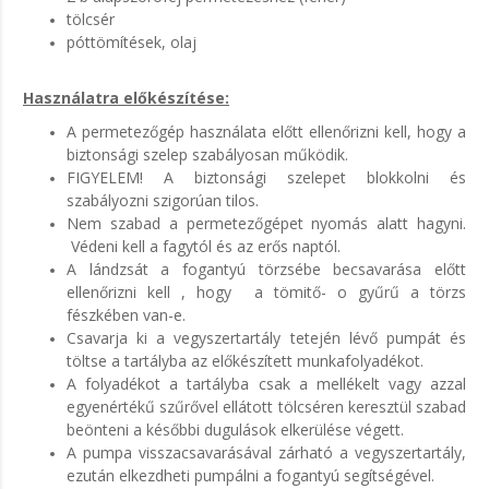
tölcsér
póttömítések, olaj
Használatra előkészítése:
A permetezőgép használata előtt ellenőrizni kell, hogy a
biztonsági szelep szabályosan működik.
FIGYELEM! A biztonsági szelepet blokkolni és
szabályozni szigorúan tilos.
Nem szabad a permetezőgépet nyomás alatt hagyni.
Védeni kell a fagytól és az erős naptól.
A lándzsát a fogantyú törzsébe becsavarása előtt
ellenőrizni kell , hogy a tömitő- o gyűrű a törzs
fészkében van-e.
Csavarja ki a vegyszertartály tetején lévő pumpát és
töltse a tartályba az előkészített munkafolyadékot.
A folyadékot a tartályba csak a mellékelt vagy azzal
egyenértékű szűrővel ellátott tölcséren keresztül szabad
beönteni a későbbi dugulások elkerülése végett.
A pumpa visszacsavarásával zárható a vegyszertartály,
ezután elkezdheti pumpálni a fogantyú segítségével.