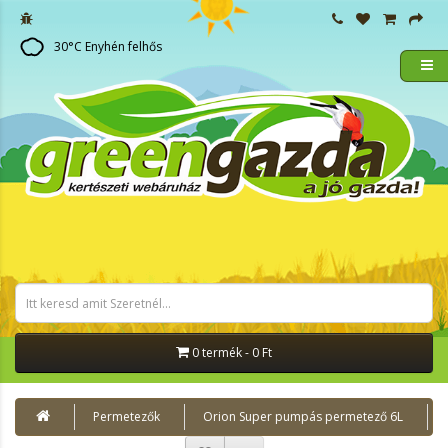
30
°C
Enyhén felhős
0 termék - 0 Ft
Permetezők
Orion Super pumpás permetező 6L