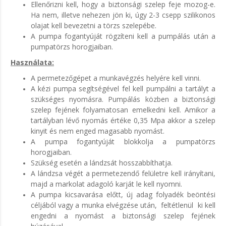
Ellenőrizni kell, hogy a biztonsági szelep feje mozog-e.
Ha nem, illetve nehezen jön ki, úgy 2-3 csepp szilikonos
olajat kell bevezetni a törzs szelepébe.
A pumpa fogantyúját rögzíteni kell a pumpálás után a
pumpatörzs horogjaiban.
Használata:
A permetezőgépet a munkavégzés helyére kell vinni.
A kézi pumpa segítségével fel kell pumpálni a tartályt a
szükséges nyomásra. Pumpálás közben a biztonsági
szelep fejének folyamatosan emelkedni kell. Amikor a
tartályban lévő nyomás értéke 0,35 Mpa akkor a szelep
kinyit és nem enged magasabb nyomást.
A pumpa fogantyúját blokkolja a pumpatörzs
horogjaiban.
Szükség esetén a lándzsát hosszabbíthatja.
A lándzsa végét a permetezendő felületre kell irányítani,
majd a markolat adagoló karját le kell nyomni.
A pumpa kicsavarása előtt, új adag folyadék beöntési
céljából vagy a munka elvégzése után, feltétlenül ki kell
engedni a nyomást a biztonsági szelep fejének