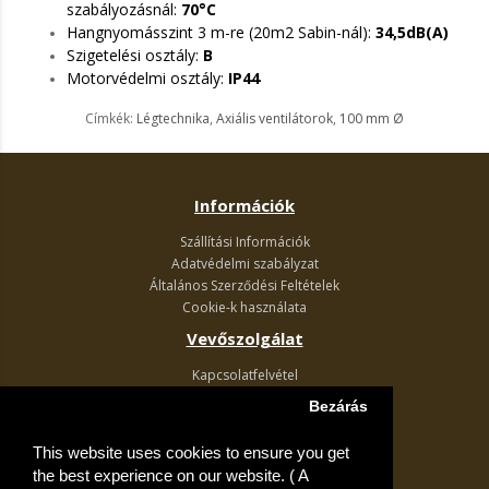
szabályozásnál:
70°C
Hangnyomásszint 3 m-re (20m2 Sabin-nál):
34,5dB(A)
Szigetelési osztály:
B
Motorvédelmi osztály:
IP44
Címkék:
Légtechnika
,
Axiális ventilátorok
,
100 mm Ø
Információk
Szállítási Információk
Adatvédelmi szabályzat
Általános Szerződési Feltételek
Cookie-k használata
Vevőszolgálat
Kapcsolatfelvétel
Termék visszaküldés
Bezárás
Egyéb információk
This website uses cookies to ensure you get
Akciós ajánlatok
the best experience on our website. ( A