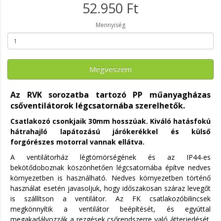
52.950 Ft
Mennyiség
Megveszem
Az RVK sorozatba tartozó PP műanyagházas
csőventilátorok légcsatornába szerelhetők.
Csatlakozó csonkjaik 30mm hosszúak. Kiváló hatásfokú
hátrahajló lapátozású járókerékkel és külső
forgórészes motorral vannak ellátva.
A ventilátorház légtömörségének és az IP44-es
bekötődoboznak köszönhetően légcsatornába építve nedves
környezetben is használható. Nedves környezetben történő
használat esetén javasoljuk, hogy időszakosan száraz levegőt
is szállítson a ventilátor. Az FK csatlakozóbilincsek
megkönnyítik a ventilátor beépítését, és egyúttal
megakadályozzák a rezgések csőrendszerre való átterjedését.