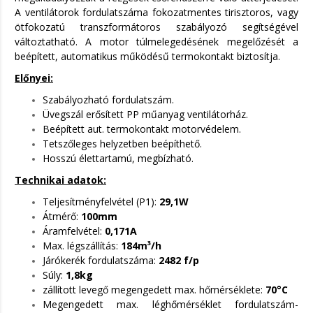
A ventilátorok fordulatszáma fokozatmentes tirisztoros, vagy
ötfokozatú transzformátoros szabályozó segítségével
változtatható. A motor túlmelegedésének megelőzését a
beépített, automatikus működésű termokontakt biztosítja.
Előnyei:
Szabályozható fordulatszám.
Üvegszál erősített PP műanyag ventilátorház.
Beépített aut. termokontakt motorvédelem.
Tetszőleges helyzetben beépíthető.
Hosszú élettartamú, megbízható.
Technikai adatok:
Teljesítményfelvétel (P1):
29,1W
Átmérő:
100mm
Áramfelvétel:
0,171A
Max. légszállítás:
184m³/h
Járókerék fordulatszáma:
2482 f/p
Súly:
1,8kg
zállított levegő megengedett max. hőmérséklete:
70°C
Megengedett max. léghőmérséklet fordulatszám-