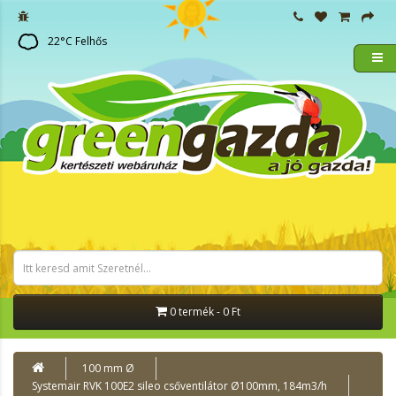
22
°C
Felhős
0 termék - 0 Ft
100 mm Ø
Systemair RVK 100E2 sileo csőventilátor Ø100mm, 184m3/h