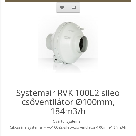
Systemair RVK 100E2 sileo
csőventilátor Ø100mm,
184m3/h
Gyártó:
Systemair
Cikkszám: systemair-rvk-100e2-sileo-csoventilator-100mm-184m3-h