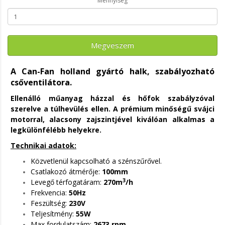
Mennyiség
Megveszem
A Can-Fan holland gyártó halk, szabályozható
csőventilátora.
Ellenálló műanyag házzal és hőfok szabályzóval
szerelve a túlhevülés ellen. A prémium minőségű svájci
motorral, alacsony zajszintjével kiválóan alkalmas a
legkülönfélébb helyekre.
Technikai adatok:
Közvetlenül kapcsolható a szénszűrővel.
Csatlakozó átmérője:
100mm
3
Levegő térfogatáram:
270m
/h
Frekvencia:
50Hz
Feszültség:
230V
Teljesítmény:
55W
Max fordulatszám:
2673 rpm