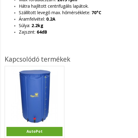
Hátra hajlított centrifugális lapátok.
Szállított levegő max. hőmérséklete:
70°C
Áramfelvétel:
0.2A
Súlya:
2.2kg
Zajszint:
64dB
Kapcsolódó termékek
AutoPot