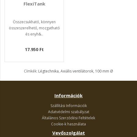
FlexiTank
Összecsukható, könnyen
összeszerelhető, mozgatható
és enyh&..
17.950 Ft
Címkék:
Légtechnika
,
Axiális ventilátorok
,
100 mm Ø
Információk
Szállítási Információk
Adatvédelmi szabályzat
Általános Szerződési Feltételek
Cookie-k használata
Vevőszolgálat