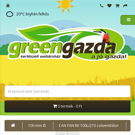
20
°C
Enyhén felhős
0 termék - 0 Ft
100 mm Ø
CAN FAN RK 100L/270 csőventilátor