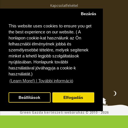
Kapcsolatfelvétel
Termék visszaküldés
Bezárás
Egyéb információk
This website uses cookies to ensure you get
Akciós ajánlatok
the best experience on our website. ( A
Fiók
honlapon cookie-kat használunk az Ön
felhasználói élményének jobbá és
Kívánságlista
személyesebbé tételére, melyek segítenek
minket a lehető legjobb szolgáltatások
nyújtásában. Honlapunk további
használatával jóváhagyja a cookie-k
használatát.)
(Learn More!) | További információ
Beállítások
Elfogadás
Green Gazda kertészeti webáruház © 2010 - 2026