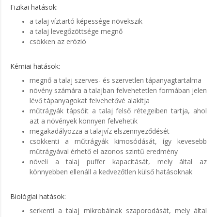
Fizikai hatások:
a talaj víztartó képessége növekszik
a talaj levegőzöttsége megnő
csökken az erózió
Kémiai hatások:
megnő a talaj szerves- és szervetlen tápanyagtartalma
növény számára a talajban felvehetetlen formában jelen
lévő tápanyagokat felvehetővé alakítja
műtrágyák tápsóit a talaj felső rétegeiben tartja, ahol
azt a növények könnyen felvehetik
megakadályozza a talajvíz elszennyeződését
csökkenti a műtrágyák kimosódását, így kevesebb
műtrágyával érhető el azonos szintű eredmény
növeli a talaj puffer kapacitását, mely által az
könnyebben ellenáll a kedvezőtlen külső hatásoknak
Biológiai hatások:
serkenti a talaj mikrobáinak szaporodását, mely által