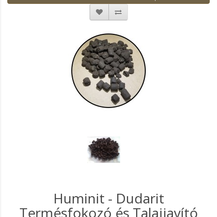
Huminit - Dudarit
Termésfokozó és Talajjavító