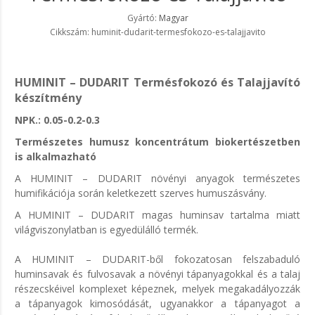
Gyártó:
Magyar
Cikkszám: huminit-dudarit-termesfokozo-es-talajjavito
HUMINIT – DUDARIT Termésfokozó és Talajjavító
készítmény
NPK.: 0.05-0.2-0.3
Természetes humusz koncentrátum biokertészetben
is alkalmazható
A HUMINIT – DUDARIT növényi anyagok természetes
humifikációja során keletkezett szerves humuszásvány.
A
HUMINIT – DUDARIT
magas huminsav tartalma miatt
világviszonylatban is egyedülálló termék.
A
HUMINIT – DUDARIT
-ből fokozatosan felszabaduló
huminsavak és fulvosavak a növényi tápanyagokkal és a talaj
részecskéivel komplexet képeznek, melyek megakadályozzák
a tápanyagok kimosódását, ugyanakkor a tápanyagot a