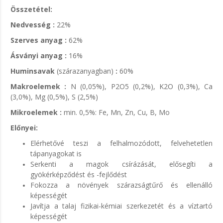
Összetétel:
Nedvesség :
22%
Szerves anyag :
62%
Ásványi anyag :
16%
Huminsavak
(szárazanyagban)
:
60%
Makroelemek :
N (0,05%), P2O5 (0,2%), K2O (0,3%), Ca
(3,0%), Mg (0,5%), S (2,5%)
Mikroelemek :
min. 0,5%: Fe, Mn, Zn, Cu, B, Mo
Előnyei:
Elérhetővé teszi a felhalmozódott, felvehetetlen
tápanyagokat is
Serkenti a magok csírázását, elősegíti a
gyökérképződést és -fejlődést
Fokozza a növények szárazságtűrő és ellenálló
képességét
Javítja a talaj fizikai-kémiai szerkezetét és a víztartó
képességét