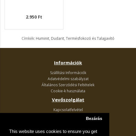
2.950 Ft
Címkék:
Huminit
,
Dudarit
,
Termésfokozó és Talajjavító
Információk
Szállítási Információk
Adatvédelmi szabályzat
Általános Szerződési Feltételek
Cookie-k használata
Vevőszolgálat
Kapcsolatfelvétel
Termék visszaküldés
Bezárás
Egyéb információk
This website uses cookies to ensure you get
Akciós ajánlatok