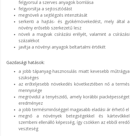
felgyorsul a szerves anyagok bomlása
felgyorsítja a sejtosztódást
megnöveli a sejtlégzés intenzitását
serkenti a hajtás- és gyökérnövekedést, mely által a
növény erősebb szerkezetű lesz
növeli a magvak csírázási erélyét, valamint a csírázási
százalékot
javítja a növényi anyagok beltartalmi értékét
Gazdasági hatások:
a jobb tápanyag-hasznosulás miatt kevesebb műtrágya
szükséges
az erőteljesebb növekedés következtében nő a termés
mennyisége
megrövidül a tenyészidő, amely korábbi piacképességet
eredményez
a jobb termésminőséggel magasabb eladási ár érhető el
megnő a növények betegségekkel és kártevőkkel
szembeni ellenálló
képesség, így csökken az ebből eredő
veszteség