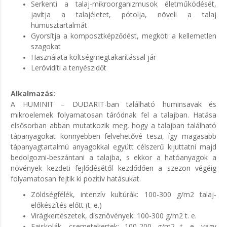
Serkenti a talaj-mikroorganizmusok életműködését,
javítja a talajéletet, pótolja, növeli a talaj
humusztartalmát
Gyorsítja a komposztképződést, megköti a kellemetlen
szagokat
Használata költségmegtakarítással jár
Lerövidíti a tenyészidőt
Alkalmazás:
A
HUMINIT – DUDARIT
-ban található huminsavak és
mikroelemek folyamatosan táródnak fel a talajban. Hatása
elsősorban abban mutatkozik meg, hogy a talajban található
tápanyagokat könnyebben felvehetővé teszi, így magasabb
tápanyagtartalmú anyagokkal együtt célszerű kijuttatni majd
bedolgozni-beszántani a talajba, s ekkor a hatóanyagok a
növények kezdeti fejlődésétől kezdődően a szezon végéig
folyamatosan fejtik ki pozitív hatásukat.
Zöldségfélék, intenzív kultúrák: 100-300 g/m2 talaj-
előkészítés előtt (t. e.)
Virágkertészetek, dísznövények: 100-300 g/m2 t. e.
Faiskolák, csemetekertek: 100-200 g/m2 t. e. vagy