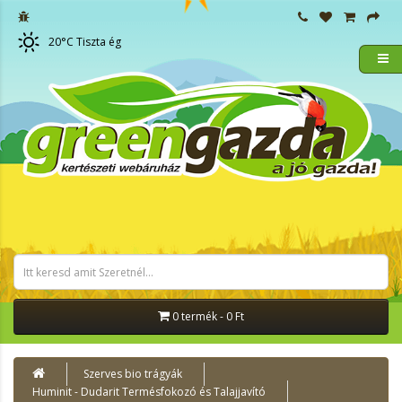
20
°C
Tiszta ég
0 termék - 0 Ft
Szerves bio trágyák
Huminit - Dudarit Termésfokozó és Talajjavító