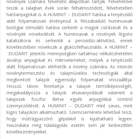
növények számára felvehető állapotban tartják. Felvehetővé
teszik a talajban évek során felhalmozódott, felvehetetlen
hatóanyagokat is. A
HUMINIT – DUDARIT
hatása a tenyészidő
alatt folyamatosan érvényesül. A felszabaduló huminsavak
biológiai stimuláló hatása serkenti a magok csírázását és a
növények növekedését. A huminsavak a növények légzési
katalizátorai és serkentik a peroxidáz-aktivitást, ennek
következtében növekszik a glükózfelhasználás. A
HUMINIT –
DUDARIT
jelentős mennyiségben tartalmaz nélkülözhetetlen
ásványi anyagokat és mikroelemeket, melyek a tenyészidő
alatt folyamatosan elérhetők a növény számára. Az intenzív
növénytermesztési és talajművelési technológiák által
megbontott talajok egyensúlyi folyamatait visszaállítja.
Hosszú távon fenntartja a talajok termőképességét,
megakadályozza a talajok elsavanyodását valamint a
talajvizek foszfor illetve egyéb anyagokkal történő
szennyeződését. A
HUMINIT – DUDARIT
mint savas, mint
lúgos talajokon alkalmazható. Szemcsemérete lehetővé teszi,
hogy műtrágyaszóró gépekkel is kijuttatható legyen.
Használata még túladagolás esetén sem jár kedvezőtlen
következményekkel.