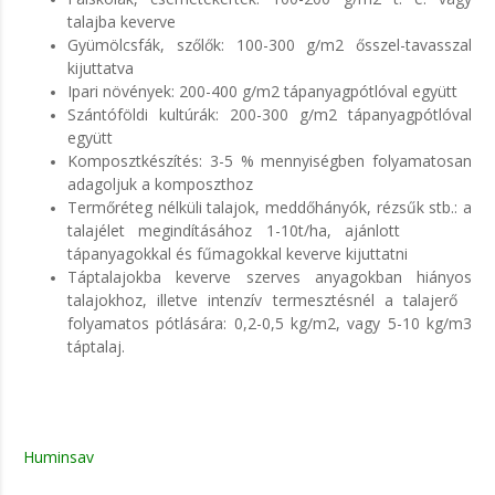
talajba keverve
Gyümölcsfák, szőlők: 100-300 g/m2 ősszel-tavasszal
kijuttatva
Ipari növények: 200-400 g/m2 tápanyagpótlóval együtt
Szántóföldi kultúrák: 200-300 g/m2 tápanyagpótlóval
együtt
Komposztkészítés: 3-5 % mennyiségben folyamatosan
adagoljuk a komposzthoz
Termőréteg nélküli talajok, meddőhányók, rézsűk stb.: a
talajélet megindításához 1-10t/ha, ajánlott
tápanyagokkal és fűmagokkal keverve kijuttatni
Táptalajokba keverve szerves anyagokban hiányos
talajokhoz, illetve intenzív termesztésnél a talajerő
folyamatos pótlására: 0,2-0,5 kg/m2, vagy 5-10 kg/m3
táptalaj.
Huminsav