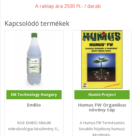
A raklap ára 2500 Ft.- / darab
Kapcsolódó termékek
EM Technology Hungary
Humin Project
EmBio
Humus FW Organikus
növény táp
Kód: EmBIO Aktivált
A Humus FW Természetes
mikrobiológiai készítmény 1L..
bioaktív folyékony humusz
készítmén..