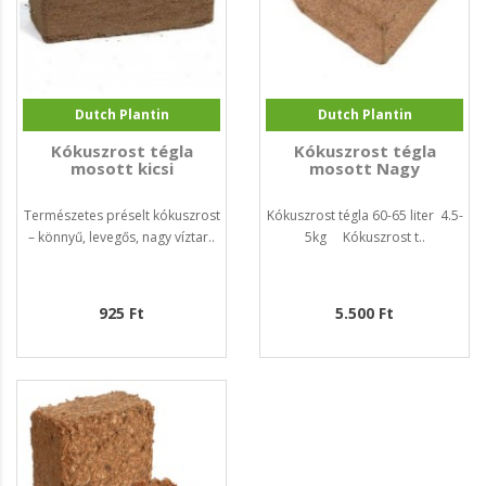
Dutch Plantin
Dutch Plantin
Kókuszrost tégla
Kókuszrost tégla
mosott kicsi
mosott Nagy
Természetes préselt kókuszrost
Kókuszrost tégla 60-65 liter 4.5-
– könnyű, levegős, nagy víztar..
5kg Kókuszrost t..
925 Ft
5.500 Ft