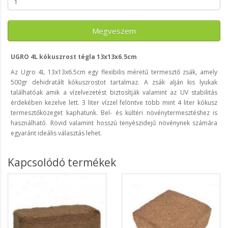
Megveszem
UGRO 4L kókuszrost tégla 13x13x6.5cm
Az Ugro 4L 13x13x6.5cm egy flexibilis méretű termesztő zsák, amely
500gr dehidratált kókuszrostot tartalmaz. A zsák alján kis lyukak
találhatóak amik a vízelvezetést biztosítják valamint az UV stabilitás
érdekében kezelve lett. 3 liter vízzel felöntve több mint 4 liter kókusz
termesztőközeget kaphatunk. Bel- és kültéri növénytermesztéshez is
használható. Rövid valamint hosszú tenyészidejű növénynek számára
egyaránt ideális választás lehet.
Kapcsolódó termékek