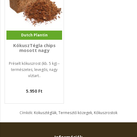
Dutch Plantin
KókuszTégla chips
mosott nagy
Préselt kókuszrost (kb. 5 kg) –
természetes, levegős, nagy
víztart..
5.950 Ft
Címkék:
Kokusztéglák
,
Termesztő közegek
,
Kókuszrostok