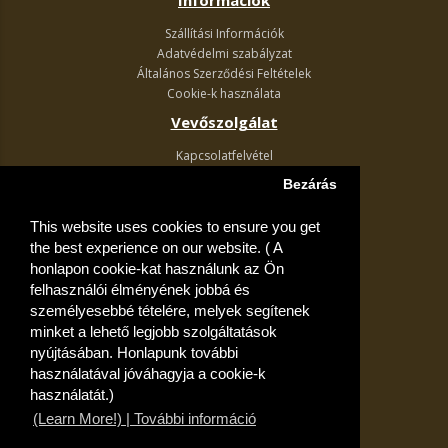
Információk
Szállítási Információk
Adatvédelmi szabályzat
Általános Szerződési Feltételek
Cookie-k használata
Vevőszolgálat
Kapcsolatfelvétel
Termék visszaküldés
Bezárás
Egyéb információk
This website uses cookies to ensure you get
Akciós ajánlatok
the best experience on our website. ( A
Fiók
honlapon cookie-kat használunk az Ön
felhasználói élményének jobbá és
Kívánságlista
személyesebbé tételére, melyek segítenek
minket a lehető legjobb szolgáltatások
nyújtásában. Honlapunk további
használatával jóváhagyja a cookie-k
használatát.)
(Learn More!) | További információ