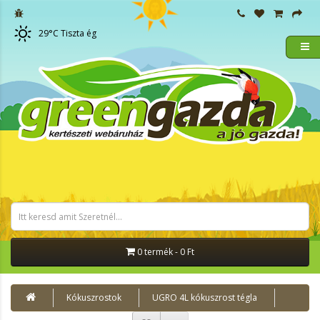
29
°C
Tiszta ég
0 termék - 0 Ft
Kókuszrostok
UGRO 4L kókuszrost tégla