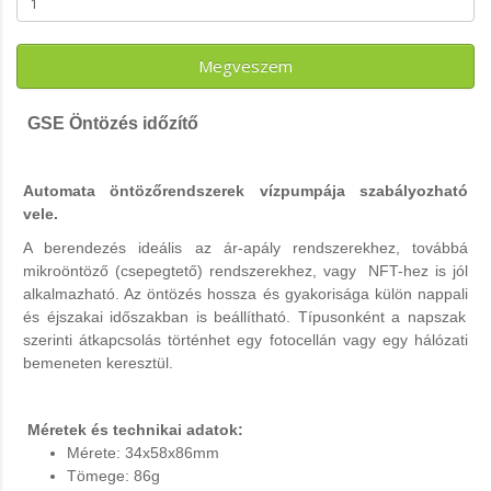
Megveszem
GSE
Öntözés időzítő
Automata öntözőrendszerek vízpumpája szabályozható
vele.
A berendezés ideális az ár-apály rendszerekhez, továbbá
mikroöntöző (csepegtető) rendszerekhez, vagy NFT-hez is jól
alkalmazható. Az öntözés hossza és gyakorisága külön
nappali
és
éjszakai
időszakban is beállítható. Típusonként a napszak
szerinti átkapcsolás történhet egy fotocellán vagy egy hálózati
bemeneten keresztül.
Méretek és technikai adatok:
Mérete: 34x58x86mm
Tömege: 86g