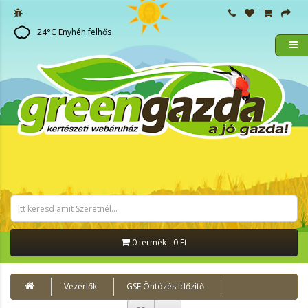
24
°C
Enyhén felhős
0 termék - 0 Ft
Vezérlők
GSE Öntözés időzítő