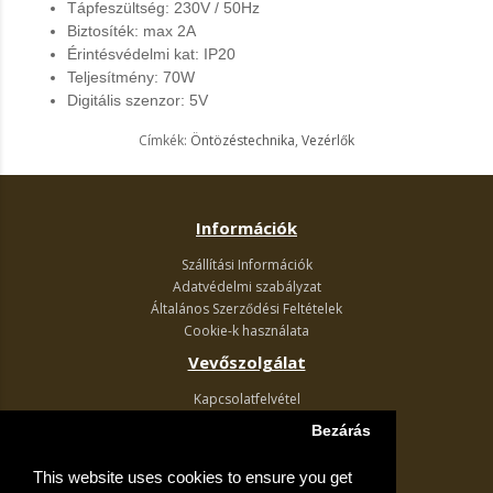
Tápfeszültség: 230V / 50Hz
Biztosíték: max 2A
Érintésvédelmi kat: IP20
Teljesítmény: 70W
Digitális szenzor: 5V
Címkék:
Öntözéstechnika
,
Vezérlők
Információk
Szállítási Információk
Adatvédelmi szabályzat
Általános Szerződési Feltételek
Cookie-k használata
Vevőszolgálat
Kapcsolatfelvétel
Termék visszaküldés
Bezárás
Egyéb információk
This website uses cookies to ensure you get
Akciós ajánlatok