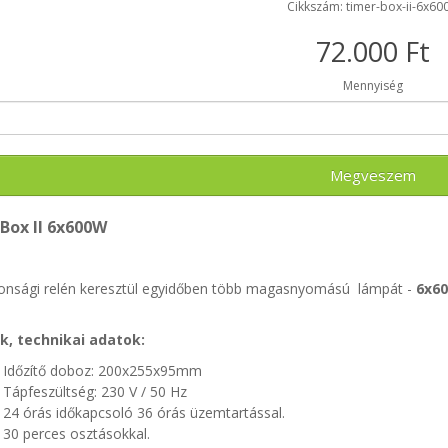
Cikkszám: timer-box-ii-6x60
72.000 Ft
Mennyiség
Megveszem
Box II 6x600W
tonsági relén keresztül egyidőben több magasnyomású lámpát -
6x6
, technikai adatok:
dőzítő doboz: 200x255x95mm
ápfeszültség: 230 V / 50 Hz
4 órás időkapcsoló 36 órás üzemtartással.
0 perces osztásokkal.