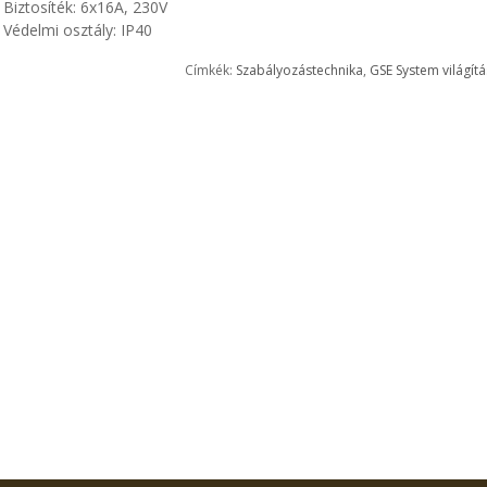
iztosíték: 6x16A, 230V
édelmi osztály: IP40
Címkék:
Szabályozástechnika
,
GSE System világít