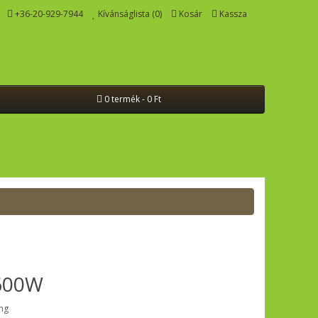
+36-20-929-7944
Kívánságlista (0)
Kosár
Kassza
0 termék - 0 Ft
x600W
ng