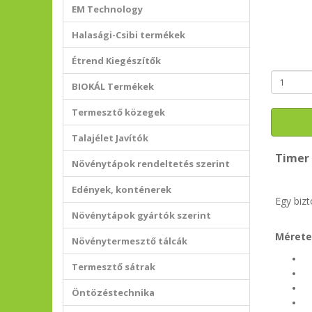
EM Technology
Halasági-Csibi termékek
Étrend Kiegészítők
BIOKÁL Termékek
Termesztő közegek
Talajélet Javítók
Timer 
Növénytápok rendeltetés szerint
Edények, konténerek
Egy biz
Növénytápok gyártók szerint
Méretek
Növénytermesztő tálcák
I
Termesztő sátrak
T
2
Öntözéstechnika
3