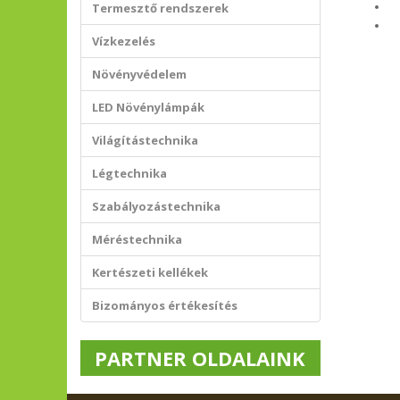
B
Termesztő rendszerek
V
Vízkezelés
Növényvédelem
LED Növénylámpák
Világítástechnika
Légtechnika
Szabályozástechnika
Méréstechnika
Kertészeti kellékek
Bizományos értékesítés
PARTNER OLDALAINK