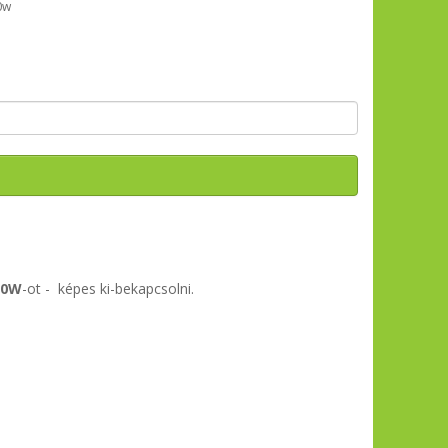
0w
00W
-ot - képes ki-bekapcsolni.