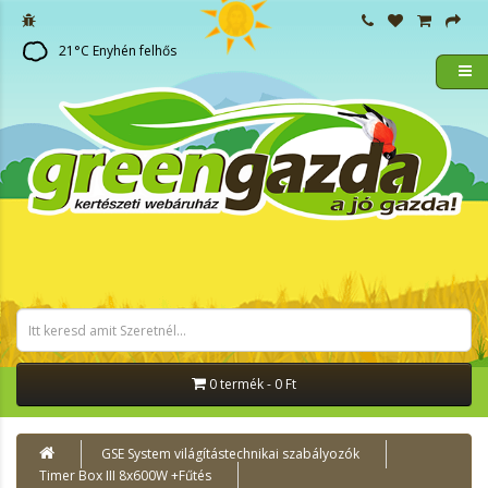
21
°C
Enyhén felhős
0 termék - 0 Ft
GSE System világítástechnikai szabályozók
Timer Box III 8x600W +Fűtés