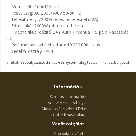
Méret: 500x160x115mm
Feszültség: AC 230V/400V 50-60 Hz
Teljesítmény: 7200W teljes terhelésnél (32A)
Fűtés: akár 2400W (ohmos terhelés)
Mechanikus időzítő 24h Auto / Manual 15 perc kapcsolási
idő
Relé mechanikai élettartam: 10.000.000 ciklus
Védelmi osztály: IP44
Címkék:
Szabályozástechnika
,
GSE System világítástechnikai szabályozók
Információk
Szállítási Információk
Adatvédelmi szabályzat
Általános Szerződési Feltételek
Cookie-k használata
Vevőszolgálat
Kapcsolatfelvétel