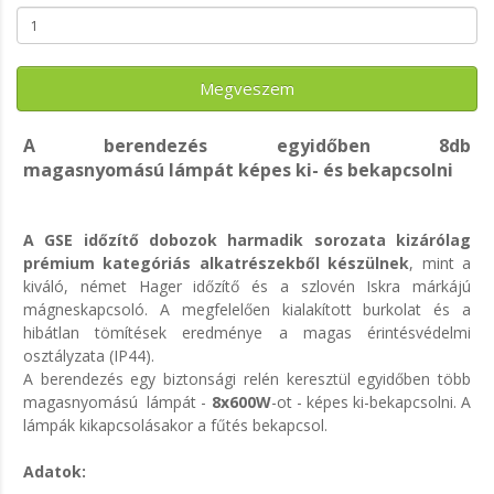
Megveszem
A berendezés egyidőben 8db
magasnyomású lámpát képes ki- és bekapcsolni
A GSE időzítő dobozok harmadik sorozata kizárólag
prémium kategóriás alkatrészekből készülnek
, mint a
kiváló, német Hager időzítő és a szlovén Iskra márkájú
mágneskapcsoló. A megfelelően kialakított burkolat és a
hibátlan tömítések eredménye a magas érintésvédelmi
osztályzata (IP44).
A berendezés egy biztonsági relén keresztül egyidőben több
magasnyomású lámpát -
8x600W
-ot - képes ki-bekapcsolni. A
lámpák kikapcsolásakor a fűtés bekapcsol.
Adatok: