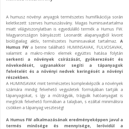
A humusz növényi anyagok természetes humifikációja során
keletkezett szerves humuszásvány. Magas huminsavtartalma
miatt világviszonylatban is egyedülálló termék a Humus FW.
Magyarországon bányászott Leonardit alapanyagból kivont
biológiailag aktív, természetes huminsavakat tartalmaz.
A
Humus FW
a benne található HUMINSAVAK, FULVOSAVAK,
valamint a makro-mikro elemek együttes hatása folytán
serkenti a növények csírázását, gyökerezését és
növekedését, ugyanakkor segíti a tápanyagok
felvételét és a növényi nedvek keringését a növényi
részekben.
A HUMINSAVAK mint természetes komplexképzők a növények
számára mindig felvehető vegyületek formájában tartják a
tápanyagokat, s így a műtrágyák, trágyák hatóanyagait is
megőrzik felvehető formában a talajban, s ezáltal minimálisra
csökken a tápanyag veszteség!
A Humus FW alkalmazásának eredményeképpen javul a
termés minősége és mennyisége, lerövidül a