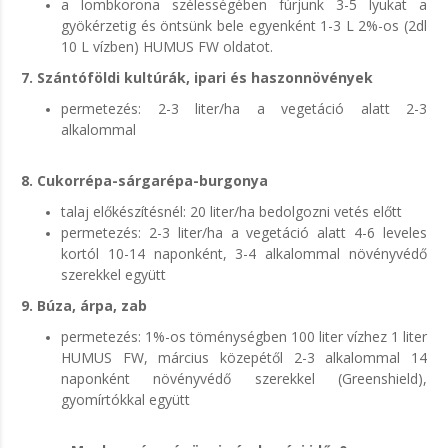
a lombkorona szélességében fúrjunk 3-5 lyukat a
gyökérzetig és öntsünk bele egyenként 1-3 L 2%-os (2dl
10 L vízben) HUMUS FW oldatot.
7. Szántóföldi kultúrák, ipari és haszonnövények
permetezés: 2-3 liter/ha a vegetáció alatt 2-3
alkalommal
8. Cukorrépa-sárgarépa-burgonya
talaj előkészítésnél: 20 liter/ha bedolgozni vetés előtt
permetezés: 2-3 liter/ha a vegetáció alatt 4-6 leveles
kortól 10-14 naponként, 3-4 alkalommal növényvédő
szerekkel együtt
9. Búza, árpa, zab
permetezés: 1%-os töménységben 100 liter vízhez 1 liter
HUMUS FW, március közepétől 2-3 alkalommal 14
naponként növényvédő szerekkel (Greenshield),
gyomírtókkal együtt