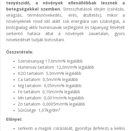
tenyészidő, a növények ellenállóbbak lesznek a
betegségekkel szemben.
Stresszhatások idején (csírázás,
virágzás, termésnövekedés, -érés, átültetés), mikor a
növényeknek rövid idő alatt sok energiára van szükségük, a
biológiailag aktív huminsavak sejtlégzést és tápanyag felvételt
serkentő hatása által a növények zavartalan, gyors
növekedését tudják biztosítani.
Összetétele:
Szervesanyag 17,0m/m% legalább
Huminsav tartalom 12,0m/m% legalább
K2O tartalom 5,0m/m% legalább
Ca tartalom 0,5m/m% legalább
Mg tartalom 0,05m/m% legalább
Fe tartalom 0,10m/m% legalább
Mn tartalom 0,001m/m% legalább
Zn tartalom 0,0005m/m% legalább
3
Sűrűsége 1,07kg/dm
Előnyei:
serkenti a magok csírázását, gyorsítja (lefelezi) a kelési