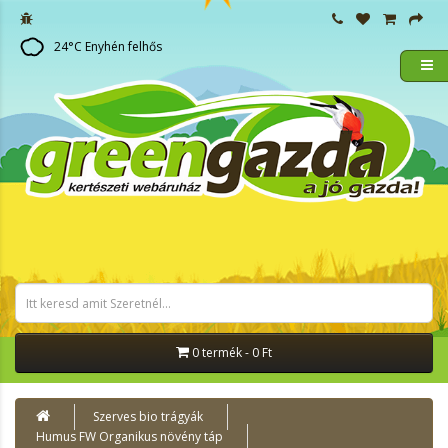
24
°C
Enyhén felhős
0 termék - 0 Ft
Szerves bio trágyák
Humus FW Organikus növény táp