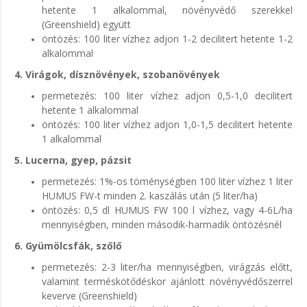
hetente 1 alkalommal, növényvédő szerekkel
(Greenshield) együtt
öntözés: 100 liter vízhez adjon 1-2 decilitert hetente 1-2
alkalommal
4. Virágok, dísznövények, szobanövények
permetezés: 100 liter vízhez adjon 0,5-1,0 decilitert
hetente 1 alkalommal
öntözés: 100 liter vízhez adjon 1,0-1,5 decilitert hetente
1 alkalommal
5. Lucerna, gyep, pázsit
permetezés: 1%-os töménységben 100 liter vízhez 1 liter
HUMUS FW-t minden 2. kaszálás után (5 liter/ha)
öntözés: 0,5 dl HUMUS FW 100 l vízhez, vagy 4-6L/ha
mennyiségben, minden második-harmadik öntözésnél
6. Gyümölcsfák, szőlő
permetezés: 2-3 liter/ha mennyiségben, virágzás előtt,
valamint terméskötődéskor ajánlott növényvédőszerrel
keverve (Greenshield)