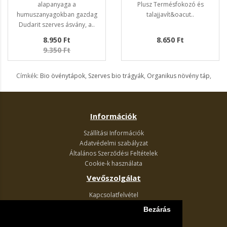
alapanyaga a
Plusz Termésfokozó és
humuszanyagokban gazdag
talajjavít&oacut..
Dudarit szerves ásvány, a..
8.950 Ft
8.650 Ft
9.350 Ft
Címkék:
Bio övénytápok
,
Szerves bio trágyák
,
Organikus növény táp
,
Információk
Szállítási Információk
Adatvédelmi szabályzat
Általános Szerződési Feltételek
Cookie-k használata
Vevőszolgálat
Kapcsolatfelvétel
Termék visszaküldés
Bezárás
Egyéb információk