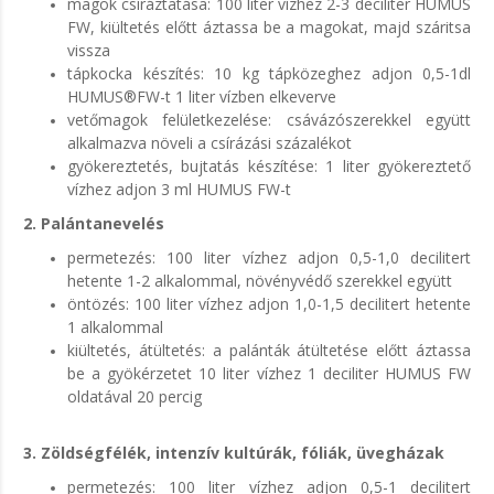
magok csíráztatása: 100 liter vízhez 2-3 deciliter HUMUS
FW, kiültetés előtt áztassa be a magokat, majd száritsa
vissza
tápkocka készítés: 10 kg tápközeghez adjon 0,5-1dl
HUMUS®FW-t 1 liter vízben elkeverve
vetőmagok felületkezelése: csávázószerekkel együtt
alkalmazva növeli a csírázási százalékot
gyökereztetés, bujtatás készítése: 1 liter gyökereztető
vízhez adjon 3 ml HUMUS FW-t
2. Palántanevelés
permetezés: 100 liter vízhez adjon 0,5-1,0 decilitert
hetente 1-2 alkalommal, növényvédő szerekkel együtt
öntözés: 100 liter vízhez adjon 1,0-1,5 decilitert hetente
1 alkalommal
kiültetés, átültetés: a palánták átültetése előtt áztassa
be a gyökérzetet 10 liter vízhez 1 deciliter HUMUS FW
oldatával 20 percig
3. Zöldségfélék, intenzív kultúrák, fóliák, üvegházak
permetezés: 100 liter vízhez adjon 0,5-1 decilitert