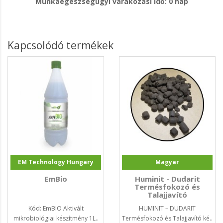
Munkaegészségügyi várakozási idő: 0 nap
Kapcsolódó termékek
EM Technology Hungary
Magyar
EmBio
Huminit - Dudarit
Termésfokozó és
Talajjavító
Kód: EmBIO Aktivált
HUMINIT – DUDARIT
mikrobiológiai készítmény 1L..
Termésfokozó és Talajjavító ké..