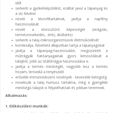
időt
serkenti a gyökérképződést, ezáltal javul a tápanyag és
a víz felvétel
növeli a klorofiltartalmat, javítja a napfény
hasznosulását
növeli a stressztűrő képességet (virágzás,
termésnövekedés, -érés, átültetés)
serkenti a talaj-mikroorganizmusok életműködését
komlexálja, felvehető állapotban tartja a tápanyagokat
javítja a tápanyag-hasznosulást, megszünteti a
műtrágyák hatóanyagainak gyors kimosódását a
talajból, jobb az istálótrágya hasznosulása is
javítja a termés minőségét, nagyobb lesz a termés
hozam, lerövidül a tenyészidő
erősebb immunredszerű növények - kevesebb betegség
növekszik a talaj humusz tartalma, még a gyengébb
minőségű talajok is feljavíthatóak és jobban teremnek.
Alkalmazás:
1. Előkészületi munkák: