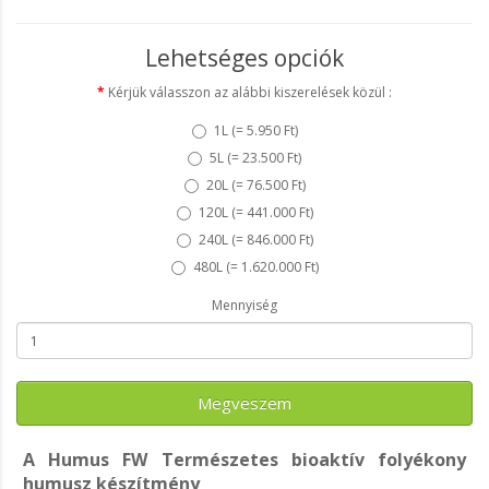
Lehetséges opciók
Kérjük válasszon az alábbi kiszerelések közül :
1L (
= 5.950 Ft
)
5L (
= 23.500 Ft
)
20L (
= 76.500 Ft
)
120L (
= 441.000 Ft
)
240L (
= 846.000 Ft
)
480L (
= 1.620.000 Ft
)
Mennyiség
Megveszem
A Humus FW Természetes bioaktív folyékony
humusz készítmény