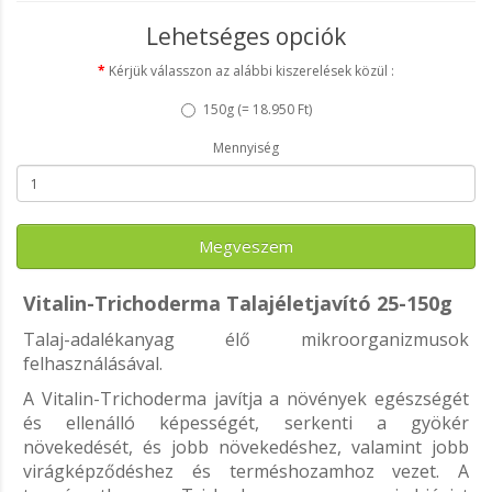
Lehetséges opciók
Kérjük válasszon az alábbi kiszerelések közül :
150g (
= 18.950 Ft
)
Mennyiség
Megveszem
Vitalin-Trichoderma Talajéletjavító 25-150g
Talaj-adalékanyag élő mikroorganizmusok
felhasználásával.
A Vitalin-Trichoderma javítja a növények egészségét
és ellenálló képességét, serkenti a gyökér
növekedését, és jobb növekedéshez, valamint jobb
virágképződéshez és terméshozamhoz vezet. A