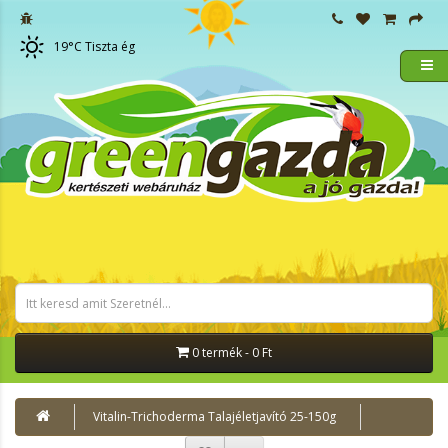
19
°C
Tiszta ég
0 termék - 0 Ft
Vitalin-Trichoderma Talajéletjavító 25-150g