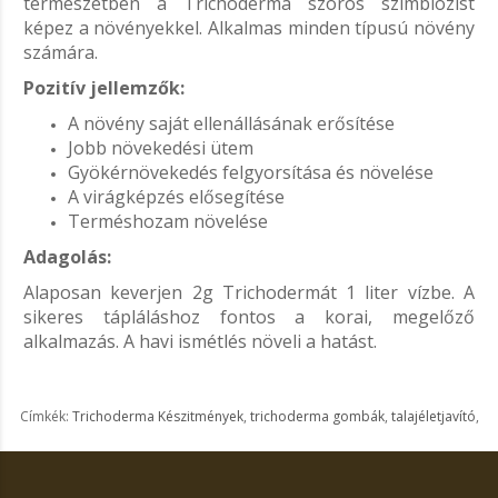
természetben a Trichoderma szoros szimbiózist
képez a növényekkel. Alkalmas minden típusú növény
számára.
Pozitív jellemzők:
A növény saját ellenállásának erősítése
Jobb növekedési ütem
Gyökérnövekedés felgyorsítása és növelése
A virágképzés elősegítése
Terméshozam növelése
Adagolás:
Alaposan keverjen 2g Trichodermát 1 liter vízbe. A
sikeres tápláláshoz fontos a korai, megelőző
alkalmazás. A havi ismétlés növeli a hatást.
Címkék:
Trichoderma Készitmények
,
trichoderma gombák
,
talajéletjavító
,