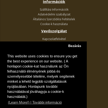
Információk
Szállítási Információk
Adatvédelmi szabályzat
Általános Szerződési Feltételek
Cookie-k használata
Vevőszolgálat
Kapcsolatfelvétel
Termék visszaküldés
Bezárás
Egyéb információk
This website uses cookies to ensure you get
Akciós ajánlatok
the best experience on our website. ( A
Fiók
honlapon cookie-kat használunk az Ön
felhasználói élményének jobbá és
Kívánságlista
személyesebbé tételére, melyek segítenek
minket a lehető legjobb szolgáltatások
nyújtásában. Honlapunk további
használatával jóváhagyja a cookie-k
használatát.)
(Learn More!) | További információ