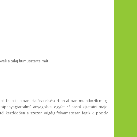
öveli a talaj humusztartalmát
k fel a talajban. Hatása elsősorban abban mutatkozik meg,
tápanyagtartalmú anyagokkal együtt célszerű kijuttatni majd
ől kezdődően a szezon végéig folyamatosan fejtik ki pozitív