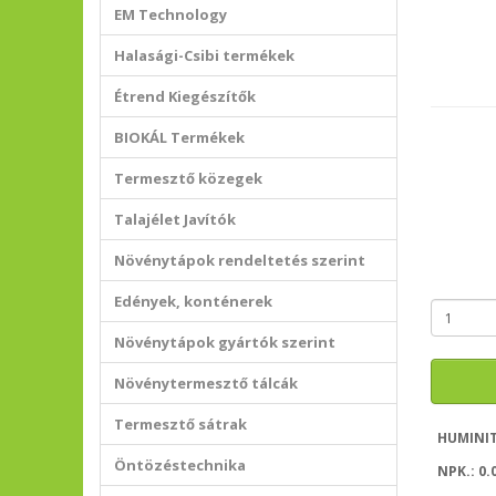
EM Technology
Halasági-Csibi termékek
Étrend Kiegészítők
BIOKÁL Termékek
Termesztő közegek
Talajélet Javítók
Növénytápok rendeltetés szerint
Edények, konténerek
Növénytápok gyártók szerint
Növénytermesztő tálcák
Termesztő sátrak
HUMINIT 
Öntözéstechnika
NPK.: 0.