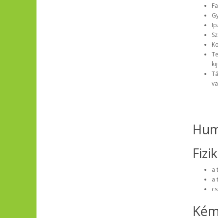
Fa
Gy
Ip
Sz
Ko
Te
ki
Tá
va
Hum
Fizi
a 
a 
cs
Kémi