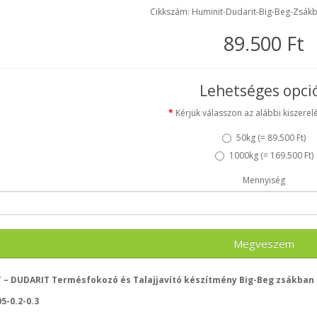
Cikkszám: Huminit-Dudarit-Big-Beg-Zsák
89.500 Ft
Lehetséges opci
Kérjük válasszon az alábbi kiszerelé
50kg (
= 89.500 Ft
)
1000kg (
= 169.500 Ft
)
Mennyiség
Megveszem
– DUDARIT Termésfokozó és Talajjavító készítmény Big-Beg zsákban cs
05-0.2-0.3