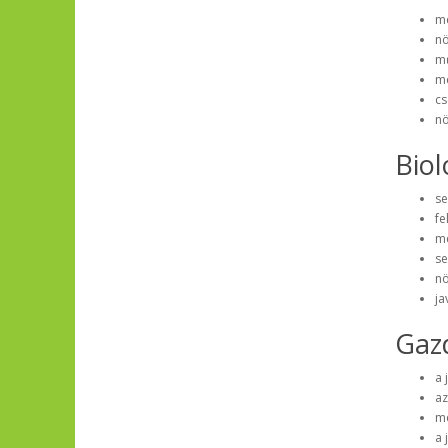
me
nö
mű
me
cs
nö
Biol
se
fe
me
se
nö
ja
Gazd
a 
az
me
a 