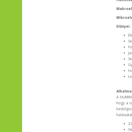
Makroel
Mikroel
Előnyei:
El
Se
Fo
Ja
Se
Gy
Ha
Le
Alkalma
A HUMINI
hogy a t
bedolgoz
hatásukat
Zö
Vi