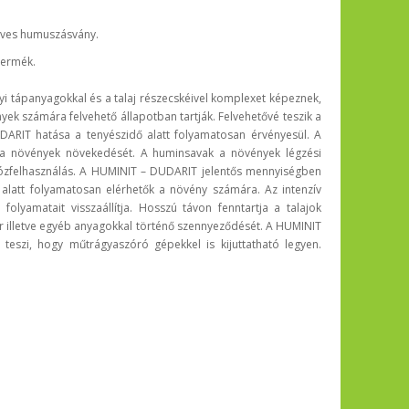
rves humuszásvány.
termék.
 tápanyagokkal és a talaj részecskéivel komplexet képeznek,
 számára felvehető állapotban tartják. Felvehetővé teszik a
DARIT hatása a tenyészidő alatt folyamatosan érvényesül. A
s a növények növekedését. A huminsavak a növények légzési
lükózfelhasználás. A HUMINIT – DUDARIT jelentős mennyiségben
 alatt folyamatosan elérhetők a növény számára. Az intenzív
folyamatait visszaállítja. Hosszú távon fenntartja a talajok
r illetve egyéb anyagokkal történő szennyeződését. A HUMINIT
eszi, hogy műtrágyaszóró gépekkel is kijuttatható legyen.