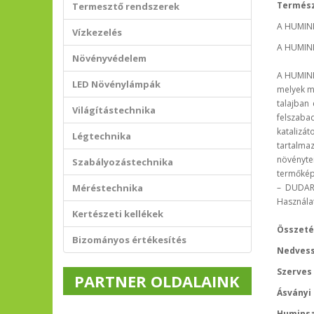
Termész
Termesztő rendszerek
A HUMINI
Vízkezelés
A HUMINIT
Növényvédelem
A HUMINI
LED Növénylámpák
melyek m
talajban
Világítástechnika
felszaba
katalizát
Légtechnika
tartalma
növényter
Szabályozástechnika
termőképe
Méréstechnika
– DUDARI
Használa
Kertészeti kellékek
Összeté
Bizományos értékesítés
Nedvess
Szerves
PARTNER OLDALAINK
Ásványi 
Humins