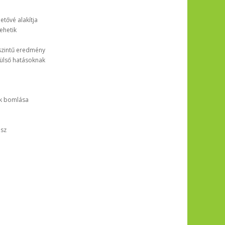
tővé alakítja
ehetik
szintű eredmény
 külső hatásoknak
ok bomlása
esz