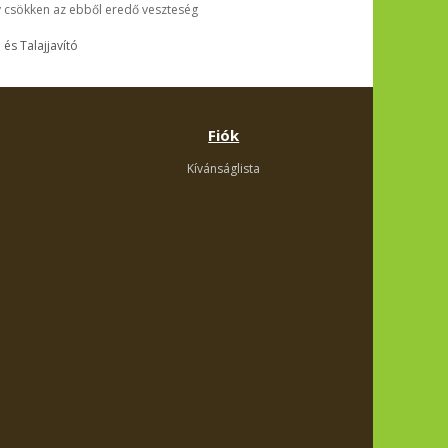
y csökken az ebből eredő veszteség
és Talajjavító
Fiók
Kívánságlista