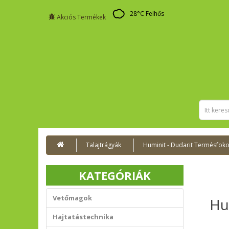
28
°C
Felhős
Akciós Termékek
Talajtrágyák
Huminit - Dudarit Termésfoko
KATEGÓRIÁK
Vetőmagok
Hu
Hajtatástechnika