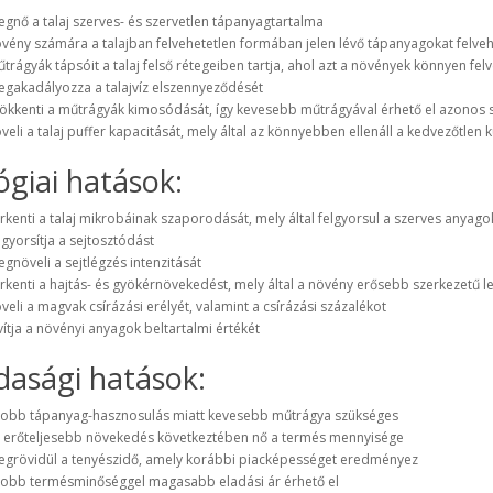
gnő a talaj szerves- és szervetlen tápanyagtartalma
vény számára a talajban felvehetetlen formában jelen lévő tápanyagokat felvehe
trágyák tápsóit a talaj felső rétegeiben tartja, ahol azt a növények könnyen felv
gakadályozza a talajvíz elszennyeződését
ökkenti a műtrágyák kimosódását, így kevesebb műtrágyával érhető el azonos 
veli a talaj puffer kapacitását, mely által az könnyebben ellenáll a kedvezőtlen
ógiai hatások:
rkenti a talaj mikrobáinak szaporodását, mely által felgyorsul a szerves anyag
lgyorsítja a sejtosztódást
gnöveli a sejtlégzés intenzitását
rkenti a hajtás- és gyökérnövekedést, mely által a növény erősebb szerkezetű l
veli a magvak csírázási erélyét, valamint a csírázási százalékot
vítja a növényi anyagok beltartalmi értékét
asági hatások:
jobb tápanyag-hasznosulás miatt kevesebb műtrágya szükséges
 erőteljesebb növekedés következtében nő a termés mennyisége
grövidül a tenyészidő, amely korábbi piacképességet eredményez
jobb termésminőséggel magasabb eladási ár érhető el