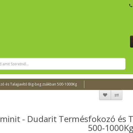
zó és Talajjavító Big-beg zsákban 500-1000Kg
minit - Dudarit Termésfokozó és Ta
500-1000K