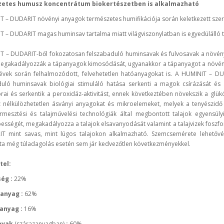
etes humusz koncentrátum biokertészetben is alkalmazható
T – DUDARIT növényi anyagok természetes humifikációja során keletkezett sze
 – DUDARIT magas huminsav tartalma miatt világviszonylatban is egyedülálló 
T – DUDARIT-ből fokozatosan felszabaduló huminsavak és fulvosavak a növényi
egakadályozzák a tápanyagok kimosódását, ugyanakkor a tápanyagot a növények
 évek során felhalmozódott, felvehetetlen hatóanyagokat is. A HUMINIT – DU
duló huminsavak biológiai stimuláló hatása serkenti a magok csírázását é
orai és serkentik a peroxidáz-aktivitást, ennek következtében növekszik a g
z nélkülözhetetlen ásványi anyagokat és mikroelemeket, melyek a tenyészidő
mesztési és talajművelési technológiák által megbontott talajok egyensúlyi 
sségét, megakadályozza a talajok elsavanyodását valamint a talajvizek foszfo
T mint savas, mint lúgos talajokon alkalmazható. Szemcsemérete lehetővé t
ta még túladagolás esetén sem jár kedvezőtlen következményekkel.
tel:
ég :
22%
 anyag :
62%
anyag :
16%
avak
(szárazanyagban)
:
60%