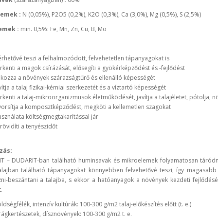
emek :
N (0,05%), P2O5 (0,2%), K2O (0,3%), Ca (3,0%), Mg (0,5%), S (2,5%)
emek :
min. 0,5%: Fe, Mn, Zn, Cu, B, Mo
érhetővé teszi a felhalmozódott, felvehetetlen tápanyagokat is
rkenti a magok csírázását, elősegíti a gyökérképződést és -fejlődést
kozza a növények szárazságtűrő és ellenálló képességét
vítja a talaj fizikai-kémiai szerkezetét és a víztartó képességét
rkenti a talaj-mikroorganizmusok életműködését, javítja a talajéletet, pótolja, n
orsítja a komposztképződést, megköti a kellemetlen szagokat
sználata költségmegtakarítással jár
rövidíti a tenyészidőt
zás:
T – DUDARIT-ban található huminsavak és mikroelemek folyamatosan táródna
alajban található tápanyagokat könnyebben felvehetővé teszi, így magasabb 
ni-beszántani a talajba, s ekkor a hatóanyagok a növények kezdeti fejlődését
.
ldségfélék, intenzív kultúrák: 100-300 g/m2 talaj-előkészítés előtt (t. e.)
rágkertészetek, dísznövények: 100-300 g/m2 t. e.