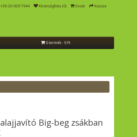
+36-20-929-7944
Kívánságlista (0)
Kosár
Kassza
0 termék - 0 Ft
lajjavító Big-beg zsákban
g