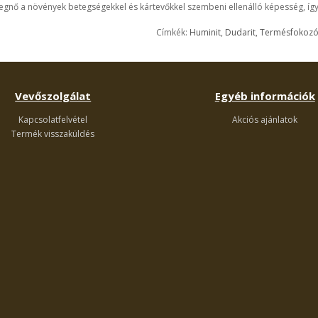
gnő a növények betegségekkel és kártevőkkel szembeni ellenálló képesség, íg
Címkék:
Huminit
,
Dudarit
,
Termésfokozó 
Vevőszolgálat
Egyéb információk
Kapcsolatfelvétel
Akciós ajánlatok
Termék visszaküldés