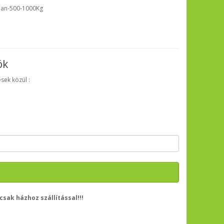
ban-500-1000Kg
ók
sek közül :
ak házhoz szállítással!!!