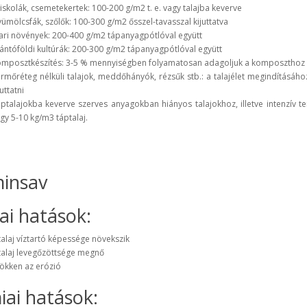
iskolák, csemetekertek: 100-200 g/m2 t. e. vagy talajba keverve
ümölcsfák, szőlők: 100-300 g/m2 ősszel-tavasszal kijuttatva
ari növények: 200-400 g/m2 tápanyagpótlóval együtt
ántóföldi kultúrák: 200-300 g/m2 tápanyagpótlóval együtt
mposztkészítés: 3-5 % mennyiségben folyamatosan adagoljuk a komposzthoz
rmőréteg nélküli talajok, meddőhányók, rézsűk stb.: a talajélet megindítás
juttatni
ptalajokba keverve szerves anyagokban hiányos talajokhoz, illetve intenzív t
gy 5-10 kg/m3 táptalaj.
insav
kai hatások:
talaj víztartó képessége növekszik
talaj levegőzöttsége megnő
ökken az erózió
ai hatások: