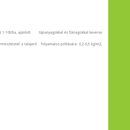
ához 1-10t/ha, ajánlott tápanyagokkal és fűmagokkal keverve
ermesztésnél a talajerő folyamatos pótlására: 0,2-0,5 kg/m2,