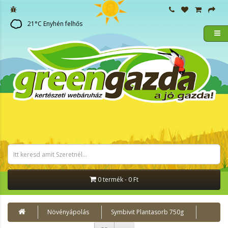
21
°C
Enyhén felhős
0 termék - 0 Ft
Növényápolás
Symbivit Plantasorb 750g