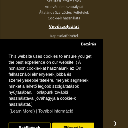
Szállítási Információk
Adatvédelmi szabályzat
Általános Szerződési Feltételek
Cookie-k használata
Vevőszolgálat
Kapcsolatfelvétel
Termék visszaküldés
Bezárás
Egyéb információk
This website uses cookies to ensure you get
Akciós ajánlatok
the best experience on our website. ( A
Fiók
honlapon cookie-kat használunk az Ön
felhasználói élményének jobbá és
Kívánságlista
személyesebbé tételére, melyek segítenek
minket a lehető legjobb szolgáltatások
nyújtásában. Honlapunk további
használatával jóváhagyja a cookie-k
használatát.)
(Learn More!) | További információ
Beállítások
Elfogadás