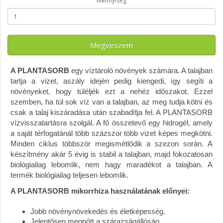
Mennyiség
Megveszem
A PLANTASORB
egy víztároló növények számára. A talajban
tartja a vizet, aszály idején pedig kiengedi, így segíti a
növényeket, hogy túléljék ezt a nehéz időszakot. Ezzel
szemben, ha túl sok víz van a talajban, az meg tudja kötni és
csak a talaj kiszáradása után szabadítja fel. A PLANTASORB
vízvisszatartásra szolgál. A fő összetevő egy hidrogél, amely
a saját térfogatánál több százszor több vizet képes megkötni.
Minden ciklus többször megismétlődik a szezon során. A
készítmény akár 5 évig is stabil a talajban, majd fokozatosan
biológiailag lebomlik, nem hagy maradékot a talajban. A
termék biológiailag teljesen lebomlik.
A PLANTASORB mikorrhiza használatának előnyei:
Jobb növénynövekedés és életképesség.
Jelentősen megnőtt a szárazságállóság.