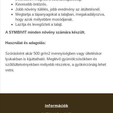
Kevesebb öntözés.
Jobb növény túlélés, jobb eredmény az átültetésnél.
Megtartja a tápanyagokat a talajban, megakadályozva,
hogy azok mélyebbre mosódjanak.
Lazítja és levegőzteti a talajt.
A SYMBIVIT minden növény számára készült.
Használat és adagolás:
Szórásként akár 500 gr/m2 mennyiségben vagy ültetéskor
lyukakban is kijuttatható. Meglévő gyümölcsösökben és
szőlőültetvényekben mélyebb részekre, a gyökérzónáig lehet
vetni.
Információk