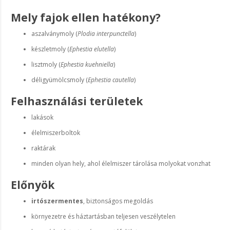
Mely fajok ellen hatékony?
aszalványmoly (
Plodia interpunctella
)
készletmoly (
Ephestia elutella
)
lisztmoly (
Ephestia kuehniella
)
déligyümölcsmoly (
Ephestia cautella
)
Felhasználási területek
lakások
élelmiszerboltok
raktárak
minden olyan hely, ahol élelmiszer tárolása molyokat vonzhat
Előnyök
irtószermentes
, biztonságos megoldás
környezetre és háztartásban teljesen veszélytelen