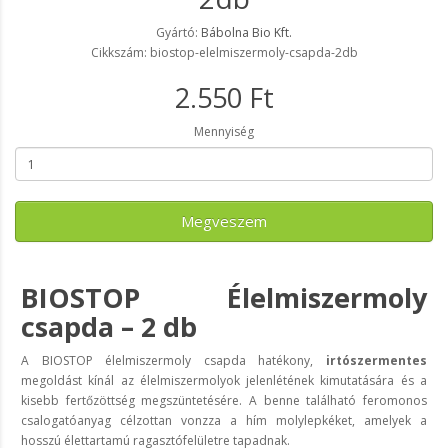
Gyártó:
Bábolna Bio Kft.
Cikkszám: biostop-elelmiszermoly-csapda-2db
2.550 Ft
Mennyiség
Megveszem
BIOSTOP Élelmiszermoly
csapda – 2 db
A BIOSTOP élelmiszermoly csapda hatékony,
irtószermentes
megoldást kínál az élelmiszermolyok jelenlétének kimutatására és a
kisebb fertőzöttség megszüntetésére. A benne található feromonos
csalogatóanyag célzottan vonzza a hím molylepkéket, amelyek a
hosszú élettartamú ragasztófelületre tapadnak.