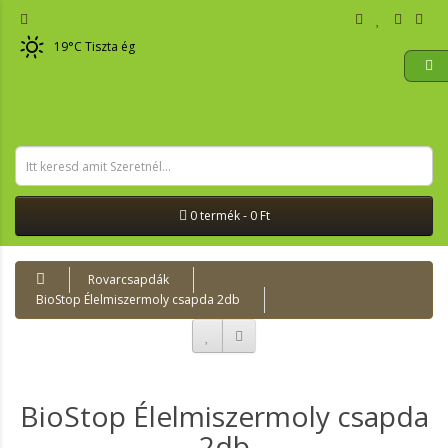
19
°C
Tiszta ég
0 termék - 0 Ft
Rovarcsapdák
BioStop Élelmiszermoly csapda 2db
BioStop Élelmiszermoly csapda
2db