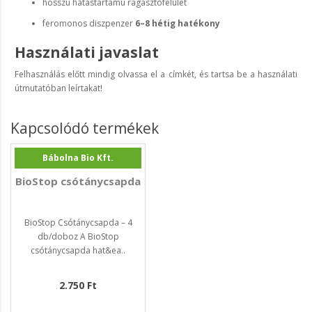
hosszú hatástartamú ragasztófelület
feromonos diszpenzer
6–8 hétig hatékony
Használati javaslat
Felhasználás előtt mindig olvassa el a címkét, és tartsa be a használati
útmutatóban leírtakat!
Kapcsolódó termékek
Bábolna Bio Kft.
BioStop csótánycsapda
BioStop Csótánycsapda – 4
db/doboz A BioStop
csótánycsapda hat&ea..
2.750 Ft