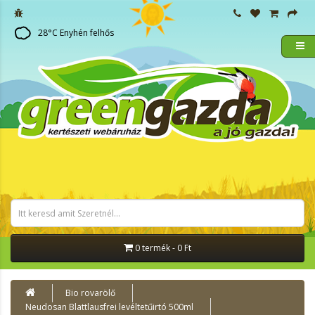
28
°C
Enyhén felhős
0 termék - 0 Ft
Bio rovarölő
Neudosan Blattlausfrei levéltetűirtó 500ml