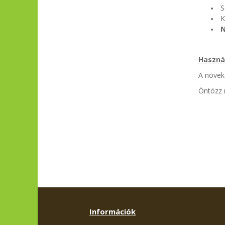
S
Kö
N
Haszná
A növek
Öntözz 
Információk