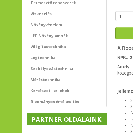
Termesztő rendszerek
Vízkezelés
Növényvédelem
LED Növénylámpák
Világítástechnika
A Root
Légtechnika
NPK.: 2
Amely 
Szabályozástechnika
közegbe
Méréstechnika
Kertészeti kellékek
Jellemz
S
Bizományos értékesítés
S
N
PARTNER OLDALAINK
N
M
S