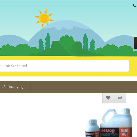
pző tápanyag