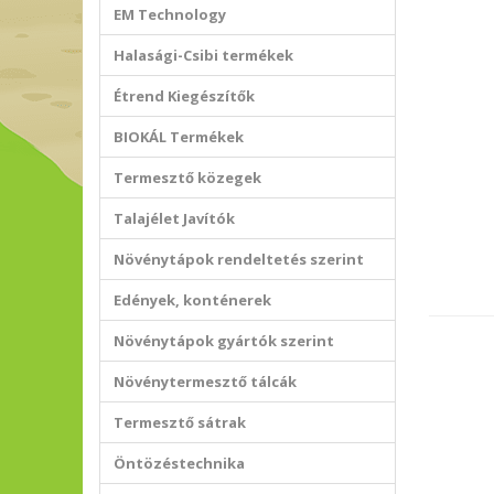
EM Technology
Halasági-Csibi termékek
Étrend Kiegészítők
BIOKÁL Termékek
Termesztő közegek
Talajélet Javítók
Növénytápok rendeltetés szerint
Edények, konténerek
Növénytápok gyártók szerint
Növénytermesztő tálcák
Termesztő sátrak
Öntözéstechnika