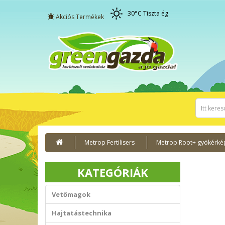
30
°C
Tiszta ég
Akciós Termékek
Metrop Fertilisers
Metrop Root+ gyökérké
KATEGÓRIÁK
Vetőmagok
Hajtatástechnika