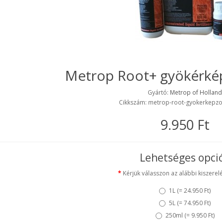
Metrop Root+ gyökérké
Gyártó:
Metrop of Hollan
Cikkszám: metrop-root-gyokerkepz
9.950 Ft
Lehetséges opci
Kérjük válasszon az alábbi kiszerelé
1L (
= 24.950 Ft
)
5L (
= 74.950 Ft
)
250ml (
= 9.950 Ft
)