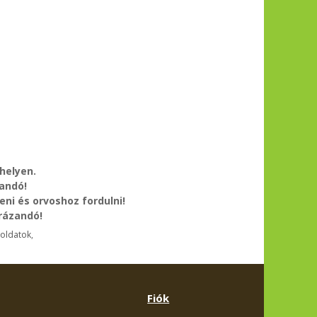
helyen.
tandó!
eni és orvoshoz fordulni!
lrázandó!
oldatok
,
Fiók