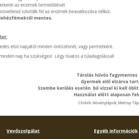
erkenti az enzimek termelődését
zvetlenül szívódik fel az enzimek beavatkozása nélkül.
ehézfémektől mentes.
lat:
edés első napjától minden öntözésnél, vagy permetként.
minden nap ha szükséges! Légy óvatos a túladagolással!
Tárolás hűvös fagymentes 
Gyermek elől elzárva tar
Szembe kerülés esetén bő vízzel ki kell öblít
Használat előtt alaposan fe
Címkék:
Növénytápok
,
Metrop Táp
Vevőszolgálat
Egyéb információk