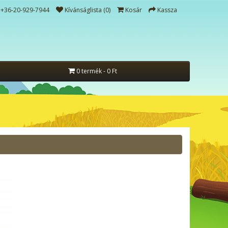
+36-20-929-7944
Kívánságlista (0)
Kosár
Kassza
0 termék - 0 Ft