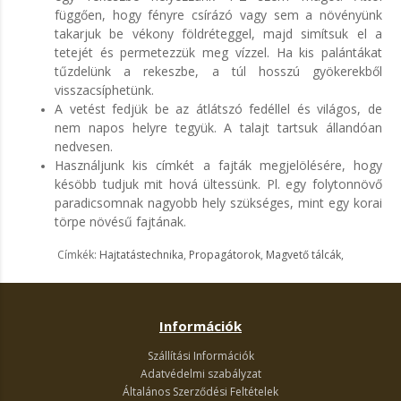
függően, hogy fényre csírázó vagy sem a növényünk
takarjuk be vékony földréteggel, majd simítsuk el a
tetejét és permetezzük meg vízzel. Ha kis palántákat
tűzdelünk a rekeszbe, a túl hosszú gyökerekből
visszacsíphetünk.
A vetést fedjük be az átlátszó fedéllel és világos, de
nem napos helyre tegyük. A talajt tartsuk állandóan
nedvesen.
Használjunk kis címkét a fajták megjelölésére, hogy
késöbb tudjuk mit hová ültessünk. Pl. egy folytonnövő
paradicsomnak nagyobb hely szükséges, mint egy korai
törpe növésű fajtának.
Címkék:
Hajtatástechnika
,
Propagátorok
,
Magvető tálcák
,
Információk
Szállítási Információk
Adatvédelmi szabályzat
Általános Szerződési Feltételek