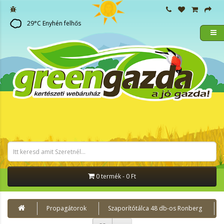
29
°C
Enyhén felhős
0 termék - 0 Ft
Propagátorok
Szaporítótálca 48 db-os Ronberg