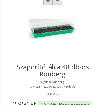
Szaporítótálca 48 db-os
Ronberg
Gyártó:
Romberg
Cikkszám: szaporitotalca-48db-os
3.650 Ft
2.950 Ft
19.18% Kedvezmény