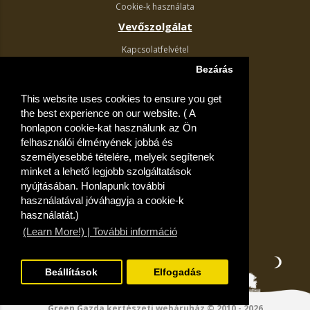
Cookie-k használata
Vevőszolgálat
Kapcsolatfelvétel
Termék visszaküldés
Bezárás
Egyéb információk
This website uses cookies to ensure you get
Akciós ajánlatok
the best experience on our website. ( A
Fiók
honlapon cookie-kat használunk az Ön
felhasználói élményének jobbá és
Kívánságlista
személyesebbé tételére, melyek segítenek
minket a lehető legjobb szolgáltatások
nyújtásában. Honlapunk további
használatával jóváhagyja a cookie-k
használatát.)
(Learn More!) | További információ
Beállítások
Elfogadás
Green Gazda kertészeti webáruház © 2010 - 2026