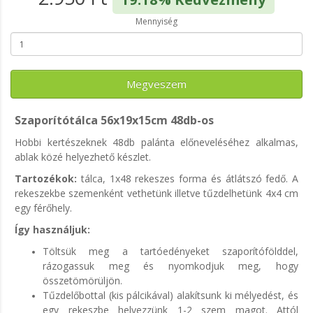
Mennyiség
Megveszem
Szaporítótálca 56x19x15cm 48db-os
Hobbi kertészeknek 48db palánta előneveléséhez alkalmas,
ablak közé helyezhető készlet.
Tartozékok:
tálca, 1x48 rekeszes forma és átlátszó fedő. A
rekeszekbe szemenként vethetünk illetve tűzdelhetünk 4x4 cm
egy férőhely.
Így használjuk:
Töltsük meg a tartóedényeket szaporítófölddel,
rázogassuk meg és nyomkodjuk meg, hogy
összetömörüljön.
Tűzdelőbottal (kis pálcikával) alakítsunk ki mélyedést, és
egy rekeszbe helyezzünk 1-2 szem magot. Attól