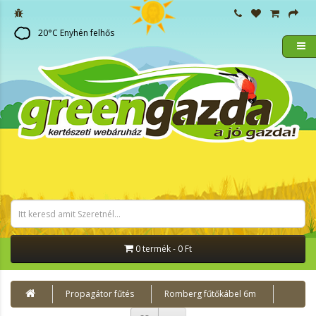
20
°C
Enyhén felhős
0 termék - 0 Ft
Propagátor fűtés
Romberg fűtőkábel 6m