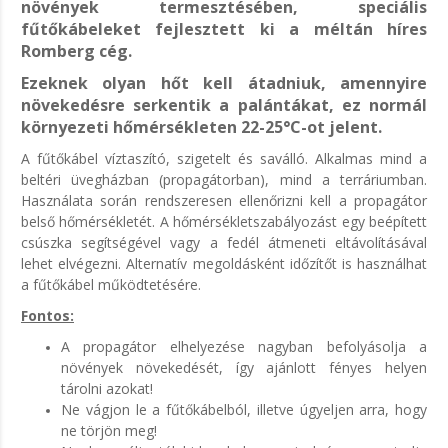
növények termesztésében, speciális
fűtőkábeleket fejlesztett ki a méltán híres
Romberg cég.
Ezeknek olyan hőt kell átadniuk, amennyire
növekedésre serkentik a palántákat, ez normál
környezeti hőmérsékleten 22-25°C-ot jelent.
A fűtőkábel víztaszító, szigetelt és saválló. Alkalmas mind a
beltéri üvegházban (propagátorban), mind a terráriumban.
Használata során rendszeresen ellenőrizni kell a propagátor
belső hőmérsékletét. A hőmérsékletszabályozást egy beépített
csúszka segítségével vagy a fedél átmeneti eltávolításával
lehet elvégezni. Alternatív megoldásként időzítőt is használhat
a fűtőkábel működtetésére.
Fontos:
A propagátor elhelyezése nagyban befolyásolja a
növények növekedését, így ajánlott fényes helyen
tárolni azokat!
Ne vágjon le a fűtőkábelból, illetve úgyeljen arra, hogy
ne törjön meg!