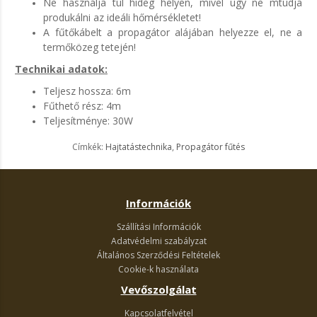
Ne használja túl hideg helyen, mivel úgy ne mtudja
produkálni az ideáli hőmérsékletet!
A fűtőkábelt a propagátor alájában helyezze el, ne a
termőközeg tetején!
Technikai adatok:
Teljesz hossza: 6m
Fűthető rész: 4m
Teljesítménye: 30W
Címkék:
Hajtatástechnika
,
Propagátor fűtés
Információk
Szállítási Információk
Adatvédelmi szabályzat
Általános Szerződési Feltételek
Cookie-k használata
Vevőszolgálat
Kapcsolatfelvétel