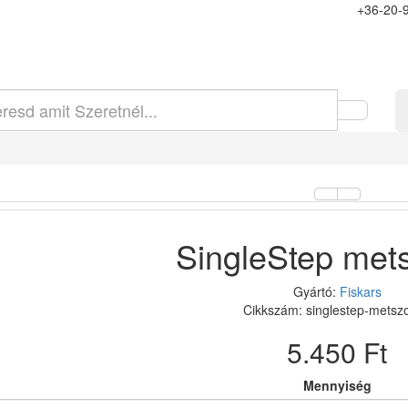
+36-20-
SingleStep mets
Gyártó:
Fiskars
Cikkszám: singlestep-metszo
5.450 Ft
Mennyiség