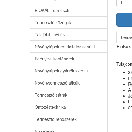
BIOKÁL Termékek
Termesztő közegek
Talajélet Javítók
Leírá
Növénytápok rendeltetés szerint
Fiskar
Edények, konténerek
Tulajdo
Növénytápok gyártók szerint
2
Fr
Növénytermesztő tálcák
R
A
Termesztő sátrak
Jo
Lu
Öntözéstechnika
2
Termesztő rendszerek
Vízkezelés