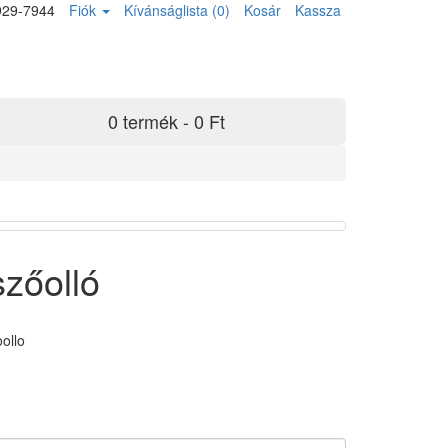
929-7944
Fiók
Kívánságlista (0)
Kosár
Kassza
0 termék - 0 Ft
zőolló
ollo