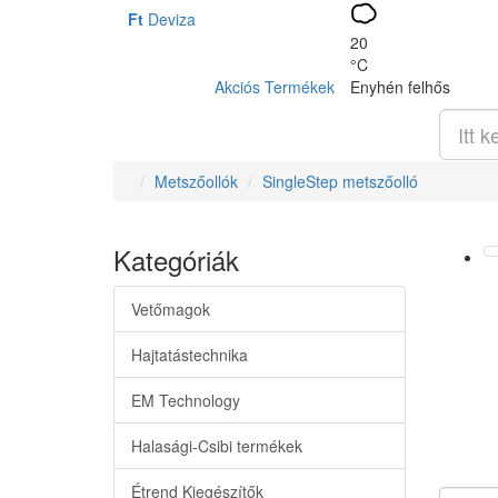
Ft
Deviza
20
°C
Akciós Termékek
Enyhén felhős
Metszőollók
SingleStep metszőolló
Kategóriák
Vetőmagok
Hajtatástechnika
EM Technology
Halasági-Csibi termékek
Étrend Kiegészítők