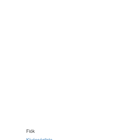
Fiók
Kívánságlista