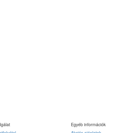
lgálat
Egyéb információk
tfelvétel
Akciós ajánlatok