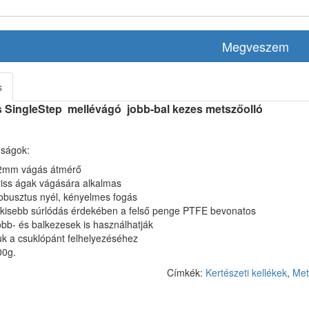
Megveszem
s
SingleStep mellévágó jobb-bal kezes metszőolló
s
nságok:
2mm vágás átmérő
iss ágak vágására alkalmas
obusztus nyél, kényelmes fogás
 kisebb súrlódás érdekében a felső penge PTFE bevonatos
bb- és balkezesek is használhatják
k a csuklópánt felhelyezéséhez
00g.
Címkék:
Kertészeti kellékek
,
Met