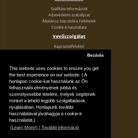
Szállítási Információk
Adatvédelmi szabályzat
Általános Szerződési Feltételek
Cookie-k használata
Vevőszolgálat
Kapcsolatfelvétel
Termék visszaküldés
Bezárás
Egyéb információk
This website uses cookies to ensure you get
Akciós ajánlatok
the best experience on our website. ( A
Fiók
honlapon cookie-kat használunk az Ön
felhasználói élményének jobbá és
Kívánságlista
személyesebbé tételére, melyek segítenek
minket a lehető legjobb szolgáltatások
nyújtásában. Honlapunk további
használatával jóváhagyja a cookie-k
használatát.)
(Learn More!) | További információ