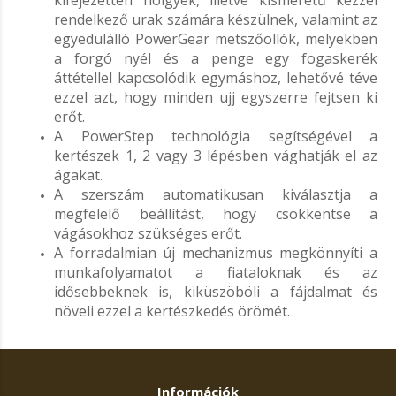
kifejezetten hölgyek, illetve kisméretű kézzel
rendelkező urak számára készülnek, valamint az
egyedülálló PowerGear metszőollók, melyekben
a forgó nyél és a penge egy fogaskerék
áttétellel kapcsolódik egymáshoz, lehetővé téve
ezzel azt, hogy minden ujj egyszerre fejtsen ki
erőt.
A PowerStep technológia segítségével a
kertészek 1, 2 vagy 3 lépésben vághatják el az
ágakat.
A szerszám automatikusan kiválasztja a
megfelelő beállítást, hogy csökkentse a
vágásokhoz szükséges erőt.
A forradalmian új mechanizmus megkönnyíti a
munkafolyamatot a fiataloknak és az
idősebbeknek is, kiküszöböli a fájdalmat és
növeli ezzel a kertészkedés örömét.
Információk