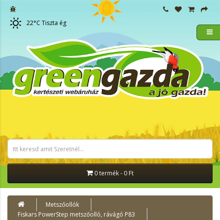
22
°C
Tiszta ég
0 termék - 0 Ft
Metszőollók
Fiskars PowerStep metszőolló, rávágó P83