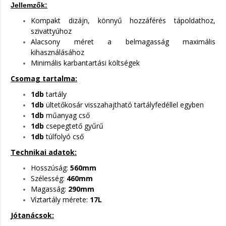
Jellemzők:
Kompakt dizájn, könnyű hozzáférés tápoldathoz,
szivattyúhoz
Alacsony méret a belmagasság maximális
kihasználásához
Minimális karbantartási költségek
Csomag tartalma:
1db
tartály
1db
ültetőkosár visszahajtható tartályfedéllel egyben
1d
b
műanyag cső
1db
csepegtető gyűrű
1db
túlfolyó cső
Technikai adatok:
Hosszúság:
560mm
Szélesség:
460mm
Magasság:
290mm
Víztartály mérete:
17L
Jótanácsok: