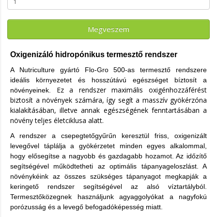
Megveszem
Oxigenizáló hidropónikus termesztő rendszer
A Nutriculture gyártó Flo-Gro 500-as termesztő rendszere
ideális környezetet és hosszútávú egészséget bíztosít a
Ez a rendszer maximális oxigénhozzáférést
növényeinek.
biztosít a növények számára, így segít a masszív gyökérzóna
kialakításában, illetve annak egészségének fenntartásában a
növény teljes életciklusa alatt.
A rendszer a csepegtetőgyűrűn keresztül friss, oxigenizált
levegővel táplálja a gyökérzetet minden egyes alkalommal,
hogy elősegítse a nagyobb
és gazdagabb hozamot. Az időzítő
segítségével működtetheti az optimális tápanyageloszlást. A
növénykéink az összes szükséges tápanyagot megkapják
a
keringető rendszer segítségével az alsó víztartályból.
Termesztőközegnek használjunk agyaggolyókat a nagyfokú
porózusság és a levegő befogadóképesség miatt.