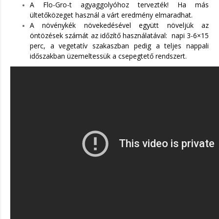
A Flo-Gro-t agyaggolyóhoz tervezték! Ha más
ültetőközeget használ a várt eredmény elmaradhat.
A növénykék növekedésével együtt növeljük az
öntözések számát az időzítő használatával: napi 3-6×15
perc, a vegetatív szakaszban pedig a teljes nappali
időszakban üzemeltessük a csepegtető rendszert.