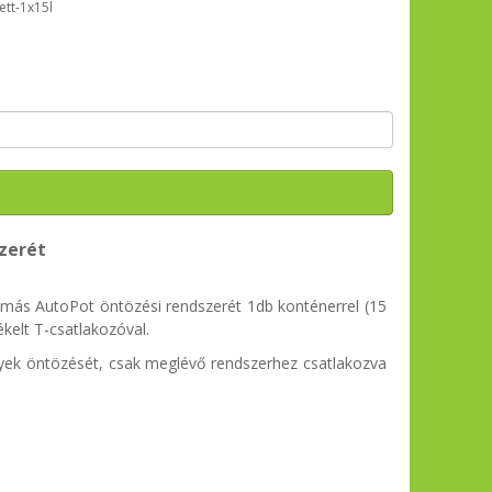
ett-1x15l
zerét
y más AutoPot öntözési rendszerét 1db konténerrel (15
ékelt T-csatlakozóval.
nyek öntözését, csak meglévő rendszerhez csatlakozva