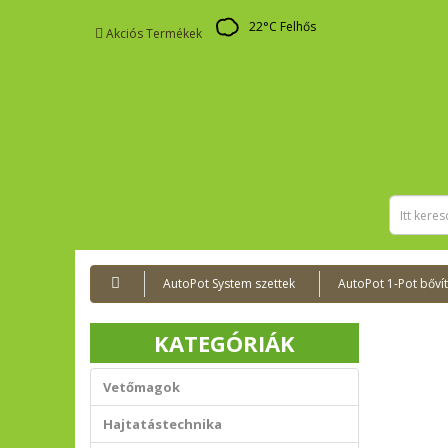
22
°C
Felhős
Akciós Termékek
AutoPot System szettek
AutoPot 1-Pot bővít
KATEGÓRIÁK
Vetőmagok
Hajtatástechnika