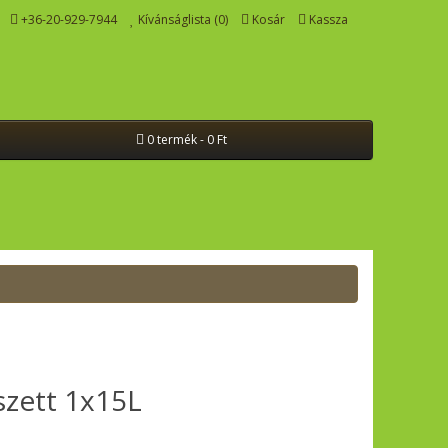
+36-20-929-7944
Kívánságlista (0)
Kosár
Kassza
0 termék - 0 Ft
szett 1x15L