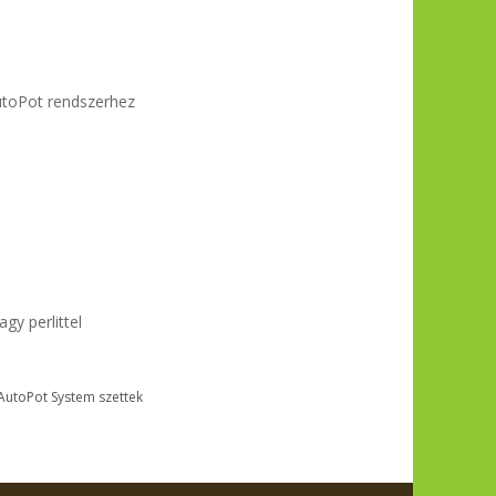
utoPot rendszerhez
gy perlittel
AutoPot System szettek