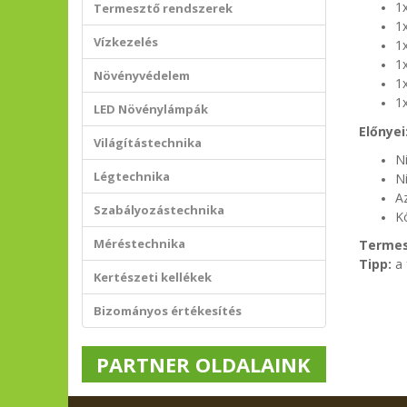
1
Termesztő rendszerek
1x
Vízkezelés
1x
1
Növényvédelem
1
1x
LED Növénylámpák
Előnyei
Világítástechnika
Ni
Légtechnika
Ni
Az
Szabályozástechnika
Kö
Méréstechnika
Termes
Tipp:
a 
Kertészeti kellékek
Bizományos értékesítés
PARTNER OLDALAINK