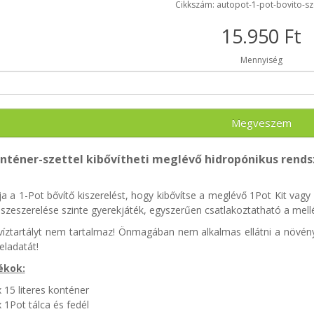
Cikkszám: autopot-1-pot-bovito-sz
15.950 Ft
Mennyiség
Megveszem
nténer-szettel kibővítheti meglévő hidropónikus rends
a a 1-Pot bővítő kiszerelést, hogy kibővítse a meglévő 1Pot Kit vag
Összeszerelése szinte gyerekjáték, egyszerűen csatlakoztatható a mell
 víztartályt nem tartalmaz! Önmagában nem alkalmas ellátni a növé
feladatát!
ékok:
 15 literes konténer
 1Pot tálca és fedél