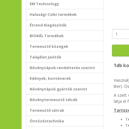
EM Technology
Halasági-Csibi termékek
Étrend Kiegészítők
BIOKÁL Termékek
Termesztő közegek
Talajélet Javítók
1db ko
Növénytápok rendeltetés szerint
Edények, konténerek
Használj
liter). 
Növénytápok gyártók szerint
A szett
Növénytermesztő tálcák
látja el 
Tartoz
Termesztő sátrak
1x
Öntözéstechnika
1x