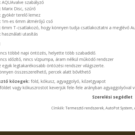
x AQUAvalve szabályzó
 Marix Disc, szűrő
 gyökér terelő lemez
x 1m-es 6mm átmérőjű cső
x 6mm T-csatlakozó, hogy könnyen tudja csatlakoztatni a meglévő A
 használati utasítás
:
ncs többé napi öntözés, helyette több szabadidő
.
ncs időzítő, nincs vízpumpa, áram nélkül működő rendszer
 egyik legtakarékosabb öntözési rendszer világszerte.
nnyen összeszerelhető, percek alatt bővíthető
ztő közegek:
föld, kókusz, agyaggolyó, kőzetgyapot
földet vagy kókuszrostot keverjük fele-fele arányban agyaggolyóval va
Szerelési segédlet
Címkék:
Termesztő rendszerek
,
AutoPot System
,