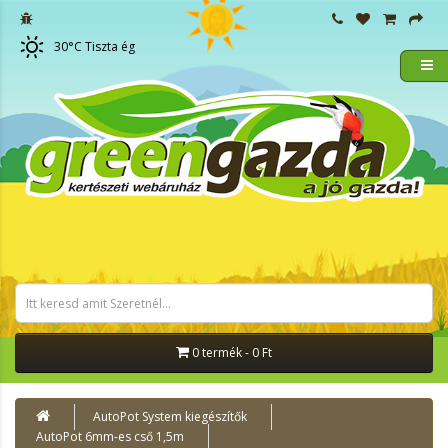
30
°C
Tiszta ég
0 termék - 0 Ft
AutoPot System kiegészítők
AutoPot 6mm-es cső 1,5m