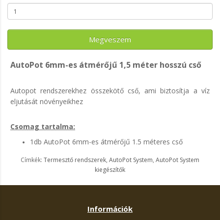
Megveszem
AutoPot 6mm-es átmérőjű 1,5 méter hosszú cső
Autopot rendszerekhez összekötő cső, ami biztosítja a víz
eljutását növényeikhez
Csomag tartalma:
1db AutoPot 6mm-es átmérőjű 1.5 méteres cső
Címkék:
Termesztő rendszerek
,
AutoPot System
,
AutoPot System
kiegészítők
Információk