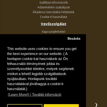
Szállítási Információk
Adatvédelmi szabályzat
Általános Szerződési Feltételek
Cookie-k használata
Vevőszolgálat
Kapcsolatfelvétel
Termék visszaküldés
Bezárás
Egyéb információk
This website uses cookies to ensure you get
Akciós ajánlatok
the best experience on our website. ( A
Fiók
honlapon cookie-kat használunk az Ön
felhasználói élményének jobbá és
Kívánságlista
személyesebbé tételére, melyek segítenek
minket a lehető legjobb szolgáltatások
nyújtásában. Honlapunk további
használatával jóváhagyja a cookie-k
használatát.)
(Learn More!) | További információ