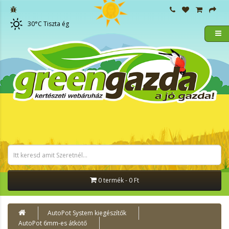
30
°C
Tiszta ég
0 termék - 0 Ft
AutoPot System kiegészítők
AutoPot 6mm-es átkötő