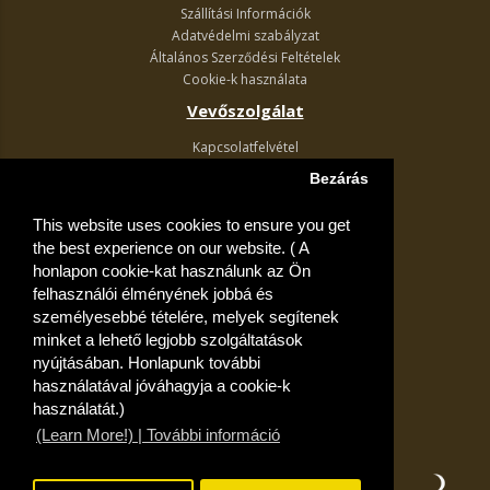
Szállítási Információk
Adatvédelmi szabályzat
Általános Szerződési Feltételek
Cookie-k használata
Vevőszolgálat
Kapcsolatfelvétel
Termék visszaküldés
Bezárás
Egyéb információk
This website uses cookies to ensure you get
Akciós ajánlatok
the best experience on our website. ( A
Fiók
honlapon cookie-kat használunk az Ön
felhasználói élményének jobbá és
Kívánságlista
személyesebbé tételére, melyek segítenek
minket a lehető legjobb szolgáltatások
nyújtásában. Honlapunk további
használatával jóváhagyja a cookie-k
használatát.)
(Learn More!) | További információ