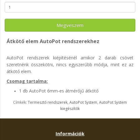
Megveszem
Átkötő elem AutoPot rendszerekhez
AutoPot rendszerek kiépítésénél amikor 2 darab csövet
szeretnénk összekötni, nincs egyszerűbb módja, mint ez az
átkötő elem.
Csomag tartalma:
1 db AutoPot 6mm-es átmérőjű átkötő
Címkék:
Termesztő rendszerek
,
AutoPot System
,
AutoPot System
kiegészítők
Információk