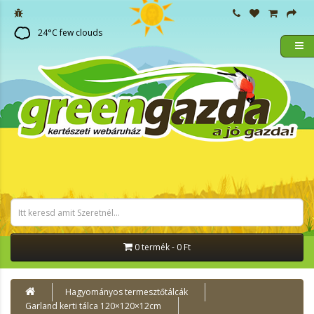
24
°C
few clouds
0 termék - 0 Ft
Hagyományos termesztőtálcák
Garland kerti tálca 120×120×12cm