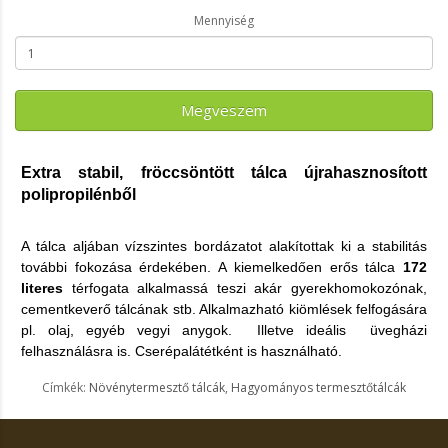
Mennyiség
Megveszem
Extra stabil, fröccsöntött tálca újrahasznosított
polipropilénből
A tálca aljában vízszintes bordázatot alakítottak ki a stabilitás
további fokozása érdekében. A kiemelkedően erős tálca
172
literes
térfogata alkalmassá teszi akár gyerekhomokozónak,
cementkeverő tálcának stb. Alkalmazható kiömlések felfogására
pl. olaj, egyéb vegyi anygok. Illetve ideális üvegházi
felhasználásra is. Cserépalátétként is használható.
Címkék:
Növénytermesztő tálcák
,
Hagyományos termesztőtálcák