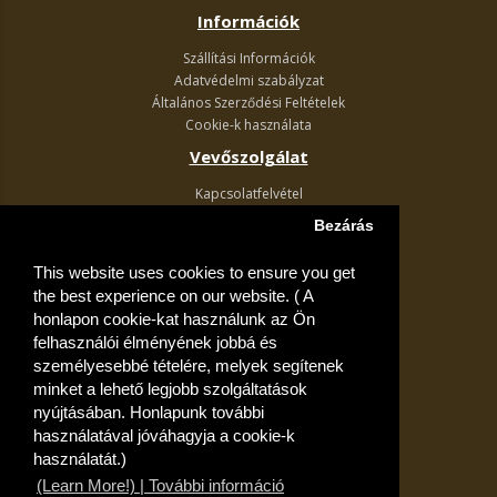
Információk
Szállítási Információk
Adatvédelmi szabályzat
Általános Szerződési Feltételek
Cookie-k használata
Vevőszolgálat
Kapcsolatfelvétel
Termék visszaküldés
Bezárás
Egyéb információk
This website uses cookies to ensure you get
Akciós ajánlatok
the best experience on our website. ( A
Fiók
honlapon cookie-kat használunk az Ön
felhasználói élményének jobbá és
Kívánságlista
személyesebbé tételére, melyek segítenek
minket a lehető legjobb szolgáltatások
nyújtásában. Honlapunk további
használatával jóváhagyja a cookie-k
használatát.)
(Learn More!) | További információ